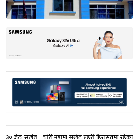
३० जेठ, सुर्खेत । चोरी मुद्दामा सुर्खेत प्रहरी हिरासतमा रहेका