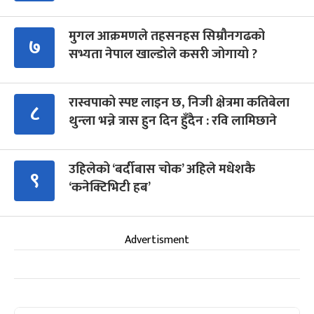
मुगल आक्रमणले तहसनहस सिम्रौनगढको
७
सभ्यता नेपाल खाल्डोले कसरी जोगायो ?
रास्वपाको स्पष्ट लाइन छ, निजी क्षेत्रमा कतिबेला
८
थुन्ला भन्ने त्रास हुन दिन हुँदैन : रवि लामिछाने
उहिलेको ‘बर्दीबास चोक’ अहिले मधेशकै
९
‘कनेक्टिभिटी हब’
Advertisment