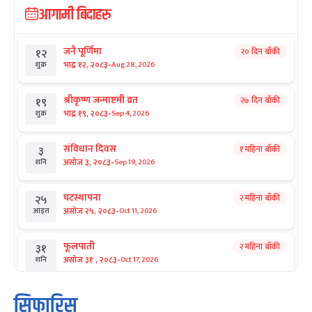
आगामी बिदाहरु
जनै पूर्णिमा
२० दिन बाँकी
१२
-
भाद्र १२, २०८३
Aug 28, 2026
शुक्र
श्रीकृष्ण जन्माष्टमी व्रत
२७ दिन बाँकी
१९
-
भाद्र १९, २०८३
Sep 4, 2026
शुक्र
संविधान दिवस
१ महिना बाँकी
३
-
असोज ३, २०८३
Sep 19, 2026
शनि
घटस्थापना
२ महिना बाँकी
२५
-
असोज २५, २०८३
Oct 11, 2026
आइत
फूलपाती
२ महिना बाँकी
३१
-
असोज ३१ , २०८३
Oct 17, 2026
शनि
कार्तिक सङ्क्रान्ति
२ महिना बाँकी
१
सिफारिस
-
कार्तिक १, २०८३
Oct 18, 2026
आइत