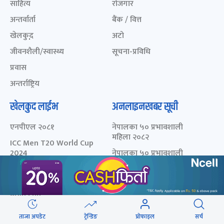
साहित्य
रोजगार
अन्तर्वार्ता
बैंक / वित्त
खेलकुद़़
अटो
जीवनशैली/स्वास्थ्य
सूचना-प्रविधि
प्रवास
अन्तर्राष्ट्रिय
खेलकुद लाईभ
अनलाइनखबर सूची
एनपीएल २०८१
नेपालका ५० प्रभावशाली
महिला २०८२
ICC Men T20 World Cup
2024
नेपालका ५० प्रभावशाली
महिला २०८१
IPL 2024
नेपालका ५० प्रभावशाली
Aaha RARA Pokhara
महिला २०८०
gold cup
चालीस मुनिका चालीस- २०८३
Nepal Super League -
- छनोट मनोनयन फर्म
ताजा अपडेट
ट्रेन्डिङ
प्रोफाइल
सर्च
2080