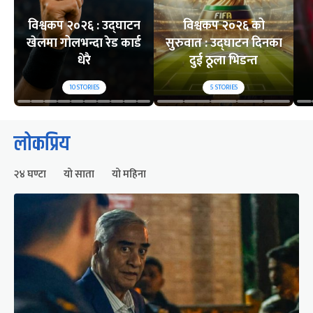
विश्वकप २०२६ : उद्घाटन
विश्वकप २०२६ को
खेलमा गोलभन्दा रेड कार्ड
सुरुवात : उद्घाटन दिनका
धेरै
दुई ठूला भिडन्त
10
STORIES
5
STORIES
लोकप्रिय
२४ घण्टा
यो साता
यो महिना