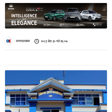
अनलाइनखबर
२०८३ जेठ ३० गते १६:०७