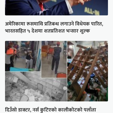
अमेरिकामा रूसमाथि प्रतिबन्ध लगाउने विधेयक पारित,
भारतसहित ५ देशमा शतप्रतिशत भन्सार शुल्क
दिउँसो डाक्टर, नर्स कुटिएको कालीकोटको पलाँता