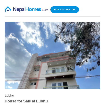
HOT PROPERTIES
Lubhu
C
House for Sale at Lubhu
H