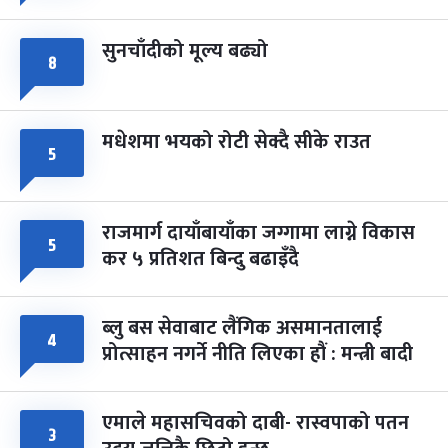
सुनचाँदीको मूल्य बढ्यो
८
मधेशमा भयको रोटी सेक्दै सीके राउत
५
राजमार्ग दायाँबायाँका जग्गामा लाग्ने विकास
५
कर ५ प्रतिशत बिन्दु बढाइँदै
ब्लु बस सेवाबाट लैंगिक असमानतालाई
४
प्रोत्साहन नगर्ने नीति लिएका हौं : मन्त्री बादी
एमाले महासचिवको दाबी- रास्वपाको पतन
३