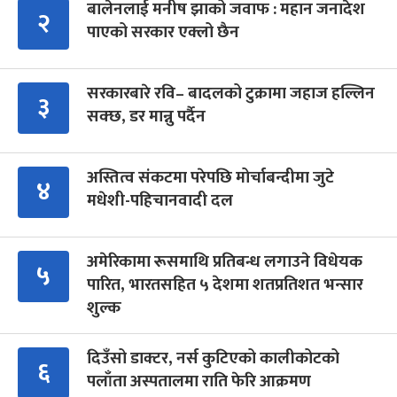
बालेनलाई मनीष झाको जवाफ : महान जनादेश
२
पाएको सरकार एक्लो छैन
सरकारबारे रवि– बादलको टुक्रामा जहाज हल्लिन
३
सक्छ, डर मान्नु पर्दैन
अस्तित्व संकटमा परेपछि मोर्चाबन्दीमा जुटे
४
मधेशी-पहिचानवादी दल
अमेरिकामा रूसमाथि प्रतिबन्ध लगाउने विधेयक
५
पारित, भारतसहित ५ देशमा शतप्रतिशत भन्सार
शुल्क
दिउँसो डाक्टर, नर्स कुटिएको कालीकोटको
६
पलाँता अस्पतालमा राति फेरि आक्रमण