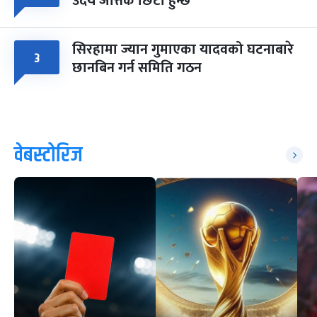
उदय जत्तिकै छिटो हुन्छ
सिरहामा ज्यान गुमाएका यादवको घटनाबारे
३
छानबिन गर्न समिति गठन
वेबस्टोरिज