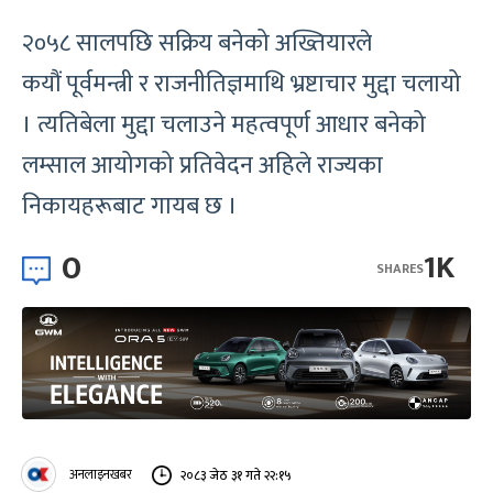
२०५८ सालपछि सक्रिय बनेको अख्तियारले
कयौं पूर्वमन्त्री र राजनीतिज्ञमाथि भ्रष्टाचार मुद्दा चलायो
। त्यतिबेला मुद्दा चलाउने महत्वपूर्ण आधार बनेको
लम्साल आयोगको प्रतिवेदन अहिले राज्यका
निकायहरूबाट गायब छ ।
0
1K
SHARES
अनलाइनखबर
२०८३ जेठ ३१ गते २२:१५