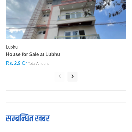
Lubhu
C
House for Sale at Lubhu
H
Rs. 2.9 Cr
R
Total Amount
‹
›
सम्बन्धित खबर