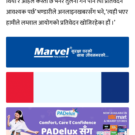
थियो र अहिले कस्तो छ भनेर तुलना गर्न पनि त्यो प्रतिवेदन
आवश्यक पर्छ’ भण्डारीले अनलाइनखबरसँग भने, ‘त्यही भएर
हामीले लम्साल आयोगको प्रतिवेदन खोजिरहेका हौं ।’