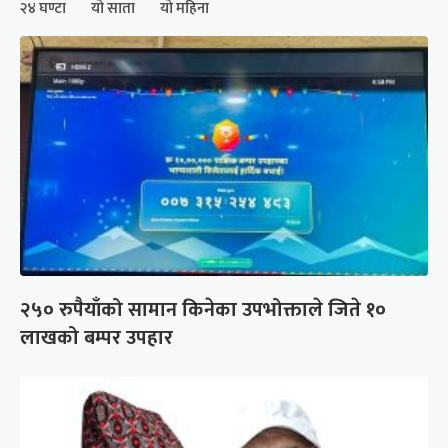
२४ घण्टा
यो साता
यो महिना
२५० रुपैयाँको सामान किनेका उपभोक्ताले जिते १०
लाखको बम्पर उपहार