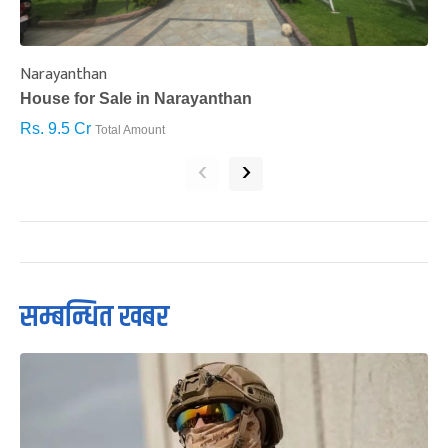
Narayanthan
I
House for Sale in Narayanthan
H
Rs. 9.5 Cr
R
Total Amount
‹
›
सम्बन्धित खबर