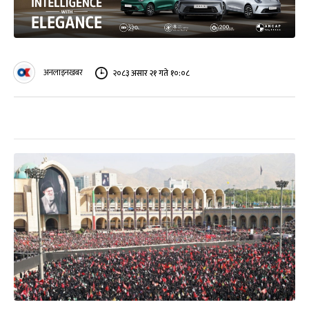
अनलाइनखबर
२०८३ असार २१ गते १०:०८