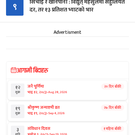
सिँचाइ र खानेपानी : विद्युत् महसुलमा सहुलियत
९
दर, तर १३ प्रतिशत भ्याटको भार
Advertisment
आगामी बिदाहरु
जनै पूर्णिमा
२० दिन बाँकी
१२
-
भाद्र १२, २०८३
Aug 28, 2026
शुक्र
श्रीकृष्ण जन्माष्टमी व्रत
२७ दिन बाँकी
१९
-
भाद्र १९, २०८३
Sep 4, 2026
शुक्र
संविधान दिवस
१ महिना बाँकी
३
-
असोज ३, २०८३
Sep 19, 2026
शनि