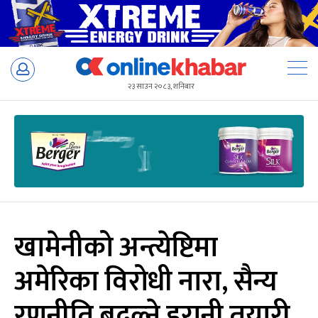
Skip
to
२३ साउन २०८३, शनिबार
content
खामेनीको अन्त्येष्टिमा
अमेरिका विरोधी नारा, सैन्य
रणनीति बदल्ने इरानी तयारी