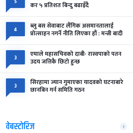
५
कर ५ प्रतिशत बिन्दु बढाइँदै
ब्लु बस सेवाबाट लैंगिक असमानतालाई
४
प्रोत्साहन नगर्ने नीति लिएका हौं : मन्त्री बादी
एमाले महासचिवको दाबी- रास्वपाको पतन
३
उदय जत्तिकै छिटो हुन्छ
सिरहामा ज्यान गुमाएका यादवको घटनाबारे
३
छानबिन गर्न समिति गठन
वेबस्टोरिज