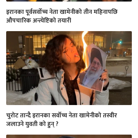
इरानका पूर्वसर्वोच्च नेता खामेनीको तीन महिनापछि
औपचारिक अन्त्येष्टिको तयारी
चुरोट तान्दै इरानका सर्वोच्च नेता खामेनीको तस्वीर
जलाउने युवती को हुन् ?