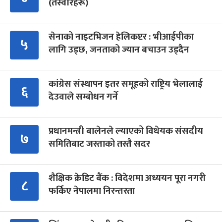
(तस्वीरहरू)
सेनाको नाइटभिजन हेलिकप्टर : भीआईपीका
५
लागि उड्छ, जनताको ज्यान बचाउन उड्दैन
कांग्रेस संस्थापन इतर समूहको राष्ट्रिय भेलालाई
६
देउवाले सम्बोधन गर्ने
प्रधानमन्त्री बालेनले ल्याएको विधेयक संसदीय
७
समितिबाट जस्ताको तस्तै सदर
शैक्षिक क्रेडिट बैंक : विदेशमा अध्ययन पूरा नगरी
८
फर्किए नेपालमा निरन्तरता