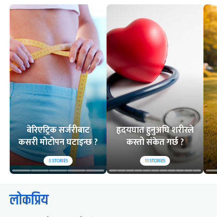
बेरिएट्रिक सर्जरीबाट
हृदयघात हुनुअघि शरीरले
कसरी मोटोपन घटाइन्छ ?
कस्तो संकेत गर्छ ?
5
STORIES
11
STORIES
लोकप्रिय