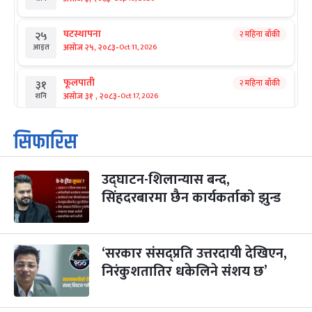
घटस्थापना
२ महिना बाँकी
२५
-
असोज २५, २०८३
Oct 11, 2026
आइत
फूलपाती
२ महिना बाँकी
३१
-
असोज ३१ , २०८३
Oct 17, 2026
शनि
कार्तिक सङ्क्रान्ति
२ महिना बाँकी
१
सिफारिस
-
कार्तिक १, २०८३
Oct 18, 2026
आइत
उद्घाटन-शिलान्यास बन्द,
महानवमी
२ महिना बाँकी
३
-
सिंहदरबारमा छैन कार्यकर्ताको झुन्ड
कार्तिक ३, २०८३
Oct 20, 2026
मंगल
विजयादशमी
२ महिना बाँकी
४
-
कार्तिक ४, २०८३
Oct 21, 2026
बुध
‘सरकार संसद्प्रति उत्तरदायी देखिएन,
निरंकुशतातिर धकेलिने संशय छ’
पापा‌ङ्कुशा एकादशी व्रत
२ महिना बाँकी
५
-
कार्तिक ५, २०८३
Oct 22, 2026
बिहि