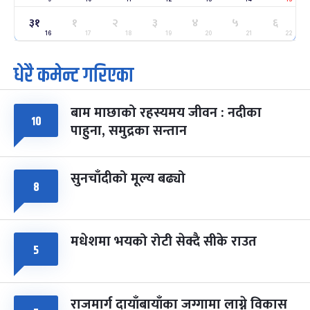
३१
१
२
३
४
५
६
ग्याल्पो ल्होसार
७ महिना बाँकी
२५
-
16
17
18
19
20
21
22
फाल्गुन २५, २०८३
Mar 9, 2027
मंगल
धेरै कमेन्ट गरिएका
पूर्णिमा व्रत
७ महिना बाँकी
७
-
चैत्र ७, २०८३
Mar 21, 2027
आइत
बाम माछाको रहस्यमय जीवन : नदीका
१०
फागुपूर्णिमा
७ महिना बाँकी
८
पाहुना, समुद्रका सन्तान
-
चैत्र ८, २०८३
Mar 22, 2027
सोम
सुनचाँदीको मूल्य बढ्यो
८
मधेशमा भयको रोटी सेक्दै सीके राउत
५
राजमार्ग दायाँबायाँका जग्गामा लाग्ने विकास