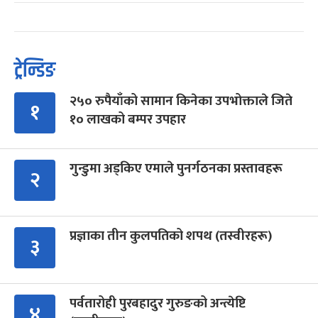
ट्रेन्डिङ
२५० रुपैयाँको सामान किनेका उपभोक्ताले जिते
१
१० लाखको बम्पर उपहार
गुन्डुमा अड्किए एमाले पुनर्गठनका प्रस्तावहरू
२
प्रज्ञाका तीन कुलपतिको शपथ (तस्वीरहरू)
३
पर्वतारोही पुरबहादुर गुरुङको अन्त्येष्टि
४