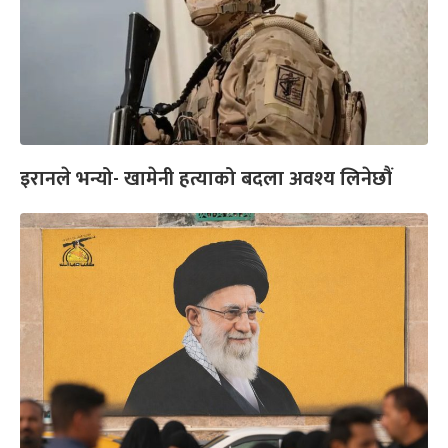
इरानले भन्यो- खामेनी हत्याको बदला अवश्य लिनेछौं