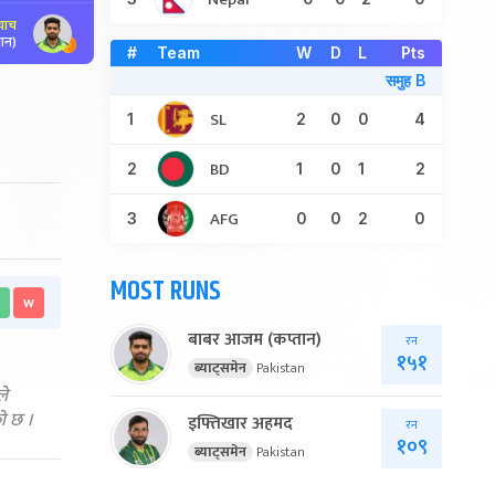
्याच
ान)
#
Team
W
D
L
Pts
समुह B
SL
1
2
0
0
4
BD
2
1
0
1
2
AFG
3
0
0
2
0
MOST RUNS
w
बाबर आजम (कप्तान)
रन
१५१
ब्याट्समेन
Pakistan
ले
ो छ ।
इफ्तिखार अहमद
रन
१०९
ब्याट्समेन
Pakistan