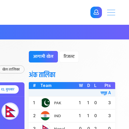
आगामी खेल
रिजल्ट
खेल तालिका
अंक तालिका
#
Team
W
D
L
Pts
१३, बुधबार
समुह A
PAK
1
1
1
0
3
IND
2
1
1
0
3
Nepal
3
0
0
2
0