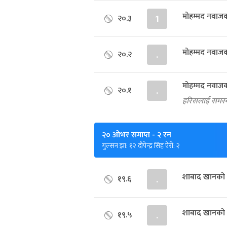
मोहम्मद नवाजको
२०.३
1
मोहम्मद नवाजको
२०.२
.
मोहम्मद नवाजको
२०.१
.
हरिसलाई समस्
२० ओभर समाप्त
- २ रन
गुल्सन झा: १२ दीपेन्द्र सिंह ऐरी: २
शाबाद खानको 
१९.६
.
शाबाद खानको 
१९.५
.