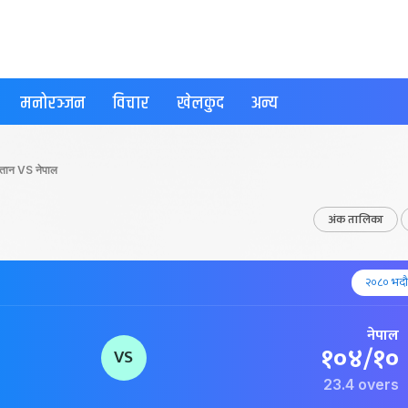
मनोरञ्जन
विचार
खेलकुद
अन्य
्तान VS नेपाल
अंक तालिका
२०८० भदौ 
नेपाल
१०४/१०
VS
23.4 overs