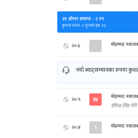
२१ ओभर समाप्त
- २ रन
कुशल मल्ल: ० गुल्सन झा: १३
मोहम्मद नवाज
२०.६
.
नयाँ ब्याट्सम्यानका रुपमा क
मोहम्मद नवाजको
२०.५
W
दीपेन्द्र सिंह 
मोहम्मद नवाजक
२०.४
1