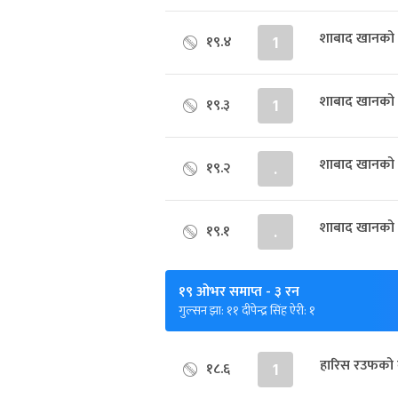
शाबाद खानको बल
१९.४
1
शाबाद खानको 
१९.३
1
शाबाद खानको 
१९.२
.
शाबाद खानको 
१९.१
.
१९ ओभर समाप्त
- ३ रन
गुल्सन झा: ११ दीपेन्द्र सिंह ऐरी: १
हारिस रउफको 
१८.६
1