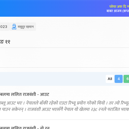
प्लेयर अफ दि म
बाबर आजम (कप्त
2023
मसूदुर रहमान
ेइङ ११
All
4
6
 बलमा ललित राजवंशी - आउट
लू आउट भए । नेपालले बाँकी रहेको एउटा रिभ्यू प्रयोग गरेको थियो । तर त्यो रिभ्यू
 पाउन सकेनन् । राजवंशी आउट भएसँगै नेपाल यो खेलमा २३८ रनले पराजित भएक
बलमा ललित राजवंशी - नो रन