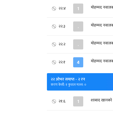
मोहम्मद नवाज
२२.४
1
मोहम्मद नवाज
२२.३
.
मोहम्मद नवाज
२२.२
.
मोहम्मद नवाज
२२.१
4
२२ ओभर समाप्त
- २ रन
करण केसी: १ कुशल मल्ल: ०
शाबाद खानको 
२१.६
1