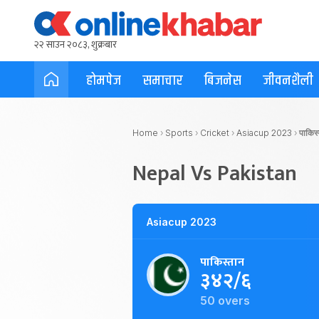
२२ साउन २०८३, शुक्रबार
होमपेज
समाचार
बिजनेस
जीवनशैली
Home
›
Sports
›
Cricket
›
Asiacup 2023
›
पाकिस
Nepal Vs Pakistan
Asiacup 2023
पाकिस्तान
३४२/६
50 overs