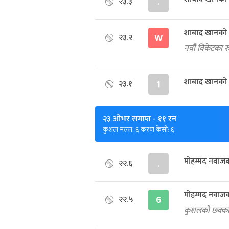
२३.३
.
शाबाद खानको
२३.२
W
नवौं विकेटका 
शाबाद खानको 
२३.१
1
२३ ओभर समाप्त
- ११ रन
कुशल मल्ल: ६ करण केसी: ६
मोहम्मद नवाज
२२.६
.
मोहम्मद नवाज
२२.५
6
कुशलको छक्कास