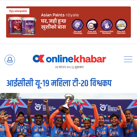
Skip
to
२२ साउन २०८३, शुक्रबार
content
आईसीसी यू-१९ महिला टी-२० विश्वकप