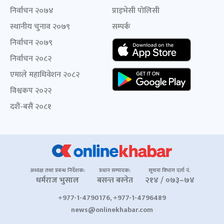
निर्वाचन २०७४
प्राइभेसी पोलिसी
स्थानीय चुनाव २०७९
सम्पर्क
निर्वाचन २०७९
निर्वाचन २०८२
एमाले महाधिवेशन २०८२
विश्वकप २०२२
दशैं-बसैं २०८१
अध्यक्ष तथा प्रबन्ध निर्देशक:
प्रधान सम्पादक:
सूचना विभाग दर्ता नं.
धर्मराज भुसाल
बसन्त बस्नेत
२१४ / ०७३–७४
+977-1-4790176, +977-1-4796489
news@onlinekhabar.com