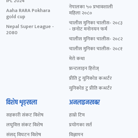
IPL 2024
नेपालका ५० प्रभावशाली
Aaha RARA Pokhara
महिला २०८०
gold cup
चालीस मुनिका चालीस- २०८३
Nepal Super League -
- छनोट मनोनयन फर्म
2080
चालीस मुनिका चालीस- २०८२
चालीस मुनिका चालीस- २०८१
मेरो कथा
फ्रन्टलाइन हिरोज्
प्रीति टु युनिकोड कन्भर्टर
युनिकोड टु प्रीति कन्भर्टर
विशेष शृङ्खला
अनलाइनखबर
सहकारी संकट विशेष
हाम्रो टिम
लघुवित्त संकट विशेष
प्रयोगका सर्त
संसद् विघटन विशेष
विज्ञापन