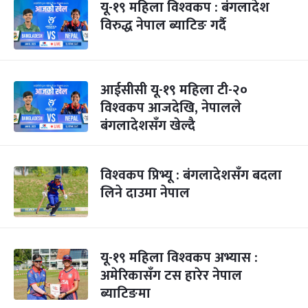
यू-१९ महिला विश्‍वकप : बंगलादेश
विरुद्ध नेपाल ब्याटिङ गर्दै
आईसीसी यू-१९ महिला टी-२०
विश्‍वकप आजदेखि, नेपालले
बंगलादेशसँग खेल्दै
विश्‍वकप प्रिभ्यू : बंगलादेशसँग बदला
लिने दाउमा नेपाल
यू-१९ महिला विश्‍वकप अभ्यास :
अमेरिकासँग टस हारेर नेपाल
ब्याटिङमा