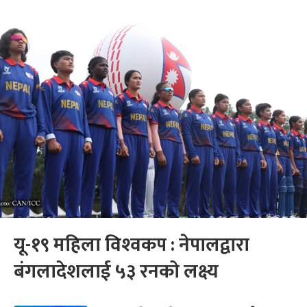
यू-१९ महिला विश्‍वकप : नेपालद्वारा
बंगलादेशलाई ५३ रनको लक्ष्य