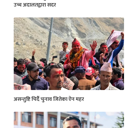
उच्च अदालतद्वारा सदर
असन्तुष्टि चिर्दै चुनाव जितेका ऐन महर