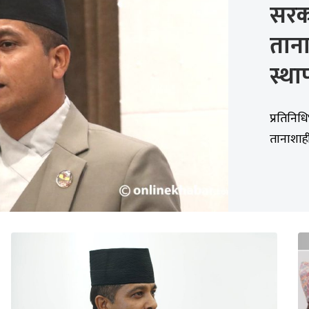
सरका
ताना
स्था
प्रतिनिध
तानाशाही