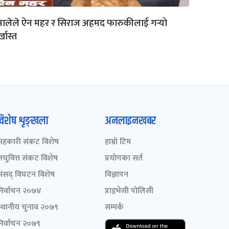
ालेले ऐन महर र सिराज अहमद फारुकीलाई गर्‍यो
्खास्त
विशेष शृङ्खला
अनलाइनखबर
सहकारी संकट विशेष
हाम्रो टिम
लघुवित्त संकट विशेष
प्रयोगका सर्त
संसद् विघटन विशेष
विज्ञापन
निर्वाचन २०७४
प्राइभेसी पोलिसी
स्थानीय चुनाव २०७९
सम्पर्क
निर्वाचन २०७९