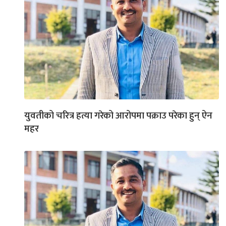
युवतीको चरित्र हत्या गरेको आरोपमा पक्राउ परेका हुन् ऐन
महर