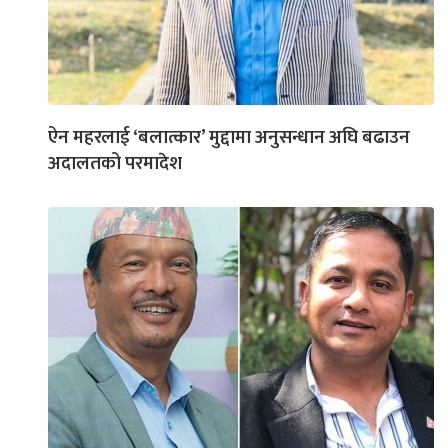
ऐन महरलाई ‘बलात्कार’ मुद्दामा अनुसन्धान अघि बढाउन
अदालतको परमादेश