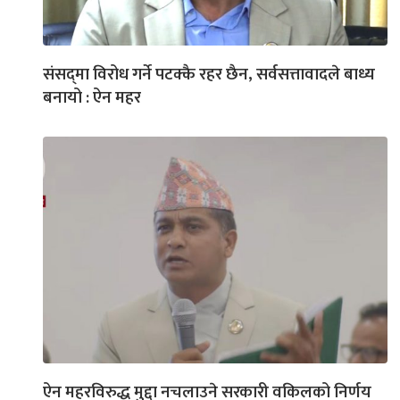
संसद्‌मा विरोध गर्ने पटक्कै रहर छैन, सर्वसत्तावादले बाध्य
बनायो : ऐन महर
ऐन महरविरुद्ध मुद्दा नचलाउने सरकारी वकिलको निर्णय