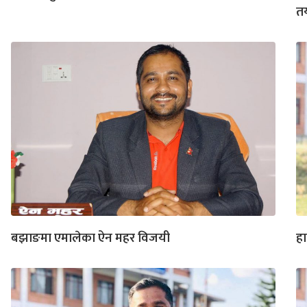
तय
बझाङमा एमालेका ऐन महर विजयी
हा