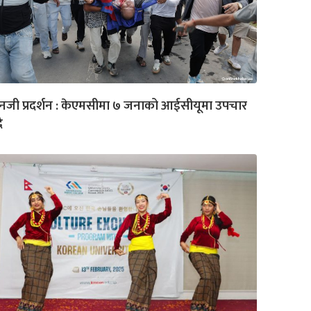
नजी प्रदर्शन : केएमसीमा ७ जनाको आईसीयूमा उपचार
ै