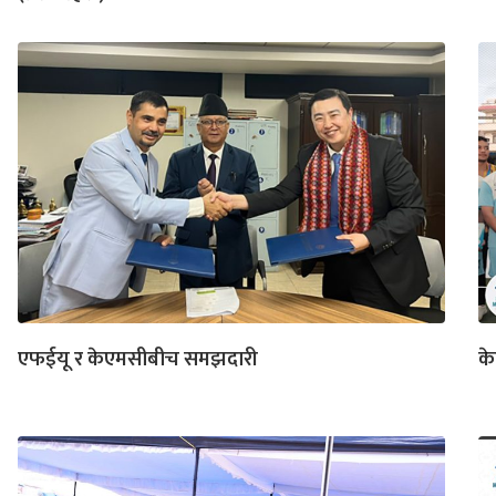
एफईयू र केएमसीबीच समझदारी
क