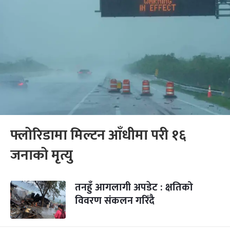
फ्लोरिडामा मिल्टन आँधीमा परी १६
जनाको मृत्यु
तनहुँ आगलागी अपडेट : क्षतिको
विवरण संकलन गरिँदै