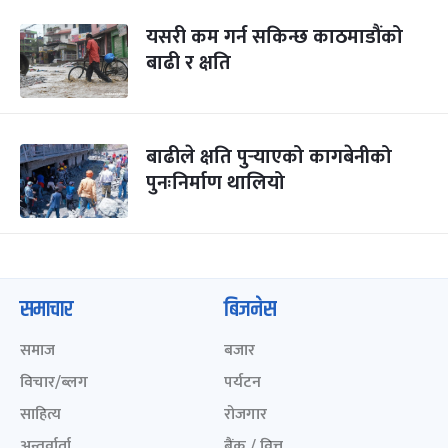
यसरी कम गर्न सकिन्छ काठमाडौंको
बाढी र क्षति
बाढीले क्षति पुर्‍याएको कागबेनीको
पुनःनिर्माण थालियो
समाचार
बिजनेस
समाज
बजार
विचार/ब्लग
पर्यटन
साहित्य
रोजगार
अन्तर्वार्ता
बैंक / वित्त