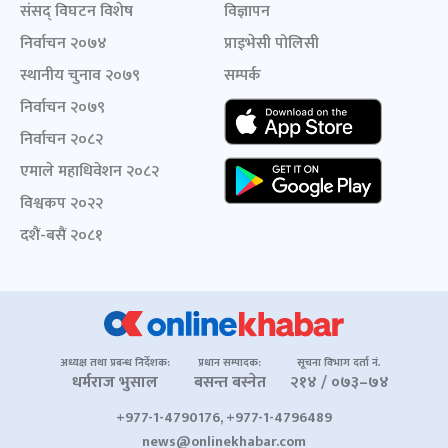
संसद् विघटन विशेष
विज्ञापन
निर्वाचन २०७४
प्राइभेसी पोलिसी
स्थानीय चुनाव २०७९
सम्पर्क
निर्वाचन २०७९
निर्वाचन २०८२
एमाले महाधिवेशन २०८२
विश्वकप २०२२
दशैं-बसैं २०८१
अध्यक्ष तथा प्रबन्ध निर्देशक:
प्रधान सम्पादक:
सूचना विभाग दर्ता नं.
धर्मराज भुसाल
बसन्त बस्नेत
२१४ / ०७३–७४
+977-1-4790176, +977-1-4796489
news@onlinekhabar.com