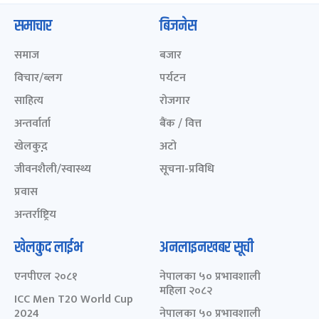
समाचार
बिजनेस
समाज
बजार
विचार/ब्लग
पर्यटन
साहित्य
रोजगार
अन्तर्वार्ता
बैंक / वित्त
खेलकुद़़
अटो
जीवनशैली/स्वास्थ्य
सूचना-प्रविधि
प्रवास
अन्तर्राष्ट्रिय
खेलकुद लाईभ
अनलाइनखबर सूची
एनपीएल २०८१
नेपालका ५० प्रभावशाली
महिला २०८२
ICC Men T20 World Cup
2024
नेपालका ५० प्रभावशाली