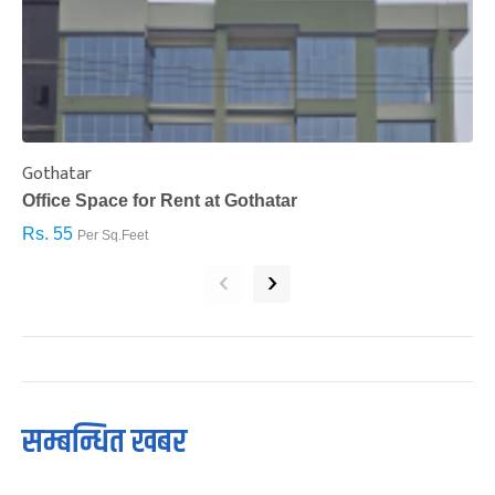
Gothatar
S
Office Space for Rent at Gothatar
H
Rs. 55
R
Per Sq.Feet
‹
›
सम्बन्धित खबर