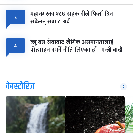
महानगरका १८७ सहकारीले फिर्ता दिन
५
सकेनन् सवा ८ अर्ब
ब्लु बस सेवाबाट लैंगिक असमानतालाई
४
प्रोत्साहन नगर्ने नीति लिएका हौं : मन्त्री बादी
वेबस्टोरिज