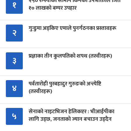
२५० रुपैयाँको सामान किनेका उपभोक्ताले जिते
१
१० लाखको बम्पर उपहार
गुन्डुमा अड्किए एमाले पुनर्गठनका प्रस्तावहरू
२
प्रज्ञाका तीन कुलपतिको शपथ (तस्वीरहरू)
३
पर्वतारोही पुरबहादुर गुरुङको अन्त्येष्टि
४
(तस्वीरहरू)
सेनाको नाइटभिजन हेलिकप्टर : भीआईपीका
५
लागि उड्छ, जनताको ज्यान बचाउन उड्दैन