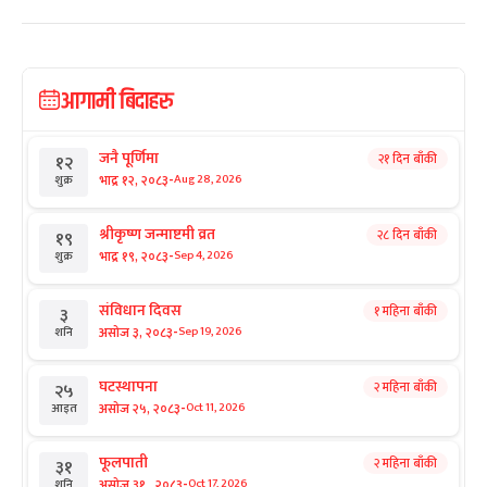
आगामी बिदाहरु
जनै पूर्णिमा
२१ दिन बाँकी
१२
-
भाद्र १२, २०८३
Aug 28, 2026
शुक्र
श्रीकृष्ण जन्माष्टमी व्रत
२८ दिन बाँकी
१९
-
भाद्र १९, २०८३
Sep 4, 2026
शुक्र
संविधान दिवस
१ महिना बाँकी
३
-
असोज ३, २०८३
Sep 19, 2026
शनि
घटस्थापना
२ महिना बाँकी
२५
-
असोज २५, २०८३
Oct 11, 2026
आइत
फूलपाती
२ महिना बाँकी
३१
-
असोज ३१ , २०८३
Oct 17, 2026
शनि