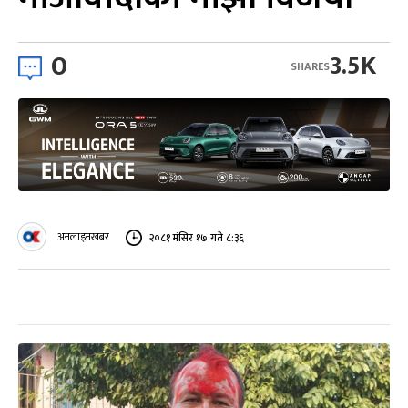
0
3.5K
SHARES
अनलाइनखबर
२०८१ मंसिर १७ गते ८:३६