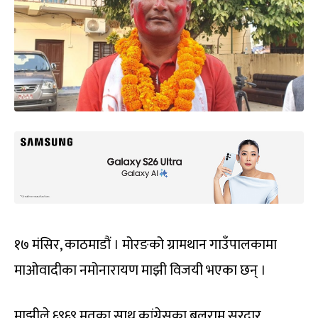
१७ मंसिर, काठमाडौं । मोरङको ग्रामथान गाउँपालकामा
माओवादीका नमोनारायण माझी विजयी भएका छन् ।
माझीले ६९६९ मतका साथ कांग्रेसका बलराम सरदार