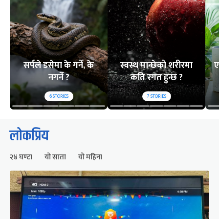
सर्पले डसेमा के गर्ने, के
स्वस्थ मान्छेको शरीरमा
ए
नगर्ने ?
कति रगत हुन्छ ?
6
STORIES
7
STORIES
लोकप्रिय
२४ घण्टा
यो साता
यो महिना