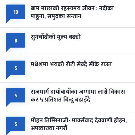
बाम माछाको रहस्यमय जीवन : नदीका
फागुपूर्णिमा
७ महिना बाँकी
८
१०
पाहुना, समुद्रका सन्तान
-
चैत्र ८, २०८३
Mar 22, 2027
सोम
सुनचाँदीको मूल्य बढ्यो
८
मधेशमा भयको रोटी सेक्दै सीके राउत
५
राजमार्ग दायाँबायाँका जग्गामा लाग्ने विकास
५
कर ५ प्रतिशत बिन्दु बढाइँदै
मोहन तिम्सिनाजी- मार्क्सवाद देववाणी होइन,
५
अपव्याख्या नगरौं