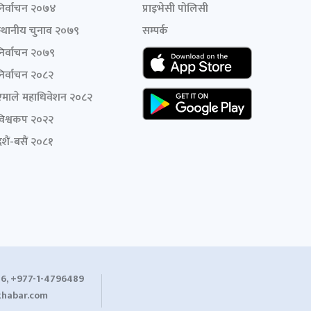
निर्वाचन २०७४
प्राइभेसी पोलिसी
स्थानीय चुनाव २०७९
सम्पर्क
निर्वाचन २०७९
निर्वाचन २०८२
एमाले महाधिवेशन २०८२
विश्वकप २०२२
शैं-बसैं २०८१
6, +977-1-4796489
habar.com