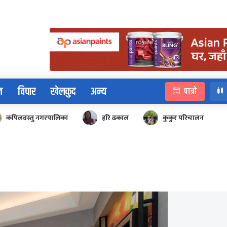
न
विचार
खेलकुद
अन्य
पात्रो
कपिलवस्तु नगरपालिका
हरि ढकाल
कुकुर परिचालन