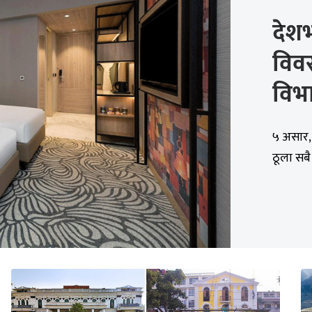
देश
विवर
विभ
५ असार,
ठूला सबै