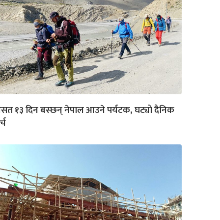
त १३ दिन बस्छन् नेपाल आउने पर्यटक, घट्यो दैनिक
्च