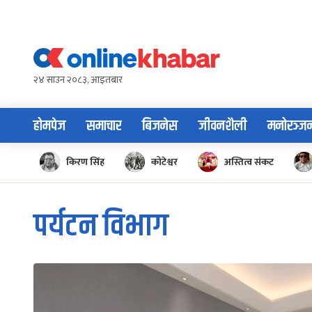
Skip
to
content
२४ साउन २०८३, आइतबार
होमपेज
समाचार
बिजनेस
जीवनशैली
मनोरञ्ज
किरण सिंह
कोटेश्वर
अस्तित्व संकट
पर्यटन विभाग