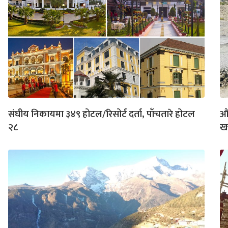
संघीय निकायमा ३४९ होटल/रिसोर्ट दर्ता, पाँचतारे होटल
औस
२८
खर