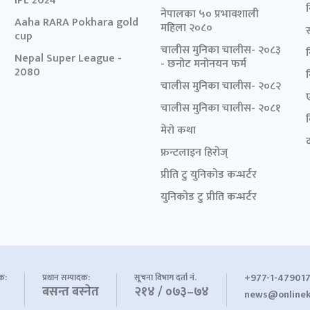
IPL 2024
नेपालका ५० प्रभावशाली
Aaha RARA Pokhara gold
महिला २०८०
cup
चालीस मुनिका चालीस- २०८३
Nepal Super League -
- छनोट मनोनयन फर्म
2080
चालीस मुनिका चालीस- २०८२
चालीस मुनिका चालीस- २०८१
मेरो कथा
द
फ्रन्टलाइन हिरोज्
प्रीति टु युनिकोड कन्भर्टर
युनिकोड टु प्रीति कन्भर्टर
+977-1-479017
शक:
प्रधान सम्पादक:
सूचना विभाग दर्ता नं.
बसन्त बस्नेत
२१४ / ०७३–७४
news@onlinek