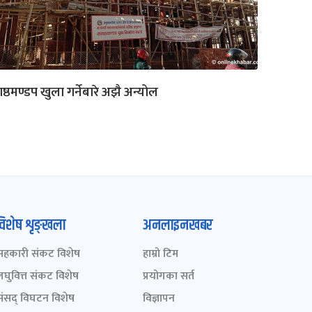
ष्ठमण्डप खुला गर्नेबारे अझै अन्योल
विशेष शृङ्खला
अनलाइनखबर
सहकारी संकट विशेष
हाम्रो टिम
लघुवित्त संकट विशेष
प्रयोगका सर्त
संसद् विघटन विशेष
विज्ञापन