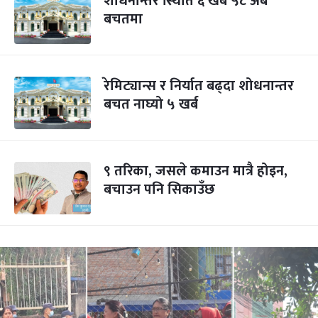
शोधनान्तर स्थिति ६ खर्ब ५८ अर्ब
बचतमा
रेमिट्यान्स र निर्यात बढ्दा शोधनान्तर
बचत नाघ्यो ५ खर्ब
९ तरिका, जसले कमाउन मात्रै होइन,
बचाउन पनि सिकाउँछ