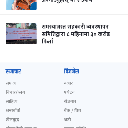
अपनाउनुहोस् यी ५ उपाय
समस्याग्रस्त सहकारी व्यवस्थापन
समितिद्वारा ८ महिनामा ३० करोड
फिर्ता
समाचार
बिजनेस
समाज
बजार
विचार/ब्लग
पर्यटन
साहित्य
रोजगार
अन्तर्वार्ता
बैंक / वित्त
खेलकुद़़
अटो