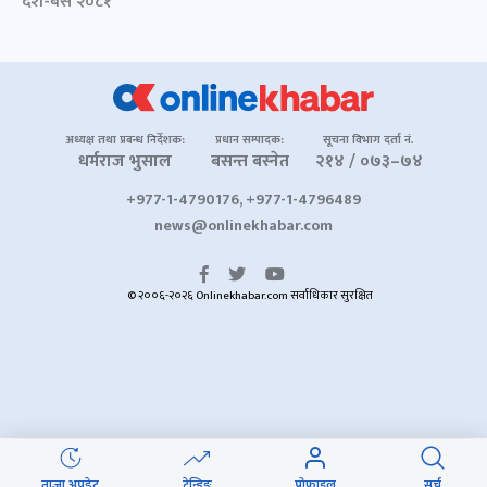
दशैं-बसैं २०८१
अध्यक्ष तथा प्रबन्ध निर्देशक:
प्रधान सम्पादक:
सूचना विभाग दर्ता नं.
धर्मराज भुसाल
बसन्त बस्नेत
२१४ / ०७३–७४
+977-1-4790176, +977-1-4796489
news@onlinekhabar.com
© २००६-२०२६ Onlinekhabar.com सर्वाधिकार सुरक्षित
ताजा अपडेट
ट्रेन्डिङ
प्रोफाइल
सर्च