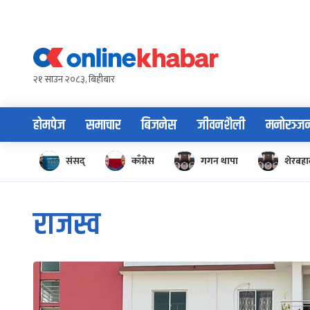
Skip
to
content
२१ साउन २०८३, बिहीबार
होमपेज
समाचार
बिजनेस
जीवनशैली
मनोरञ्ज
संसद्
काँग्रेस
गगन थापा
शेरबहाद
राजस्व