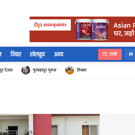
न
विचार
खेलकुद
अन्य
पात्रो
ुर देउवा
पुरबहादुर गुरुङ
तिब्बत