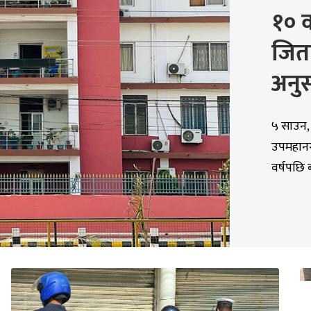
१० व
जित
अनु
५ साउन,
उपमहान
वर्षपछि 