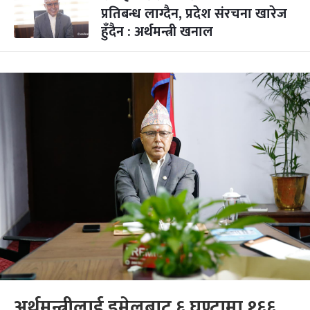
प्रतिबन्ध लाग्दैन, प्रदेश संरचना खारेज
हुँदैन : अर्थमन्त्री खनाल
अर्थमन्त्रीलाई इमेलबाट ६ घण्टामा १६६