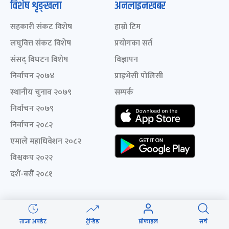
विशेष शृङ्खला
अनलाइनखबर
सहकारी संकट विशेष
हाम्रो टिम
लघुवित्त संकट विशेष
प्रयोगका सर्त
संसद् विघटन विशेष
विज्ञापन
निर्वाचन २०७४
प्राइभेसी पोलिसी
स्थानीय चुनाव २०७९
सम्पर्क
निर्वाचन २०७९
निर्वाचन २०८२
एमाले महाधिवेशन २०८२
विश्वकप २०२२
दशैं-बसैं २०८१
ताजा अपडेट
ट्रेन्डिङ
प्रोफाइल
सर्च