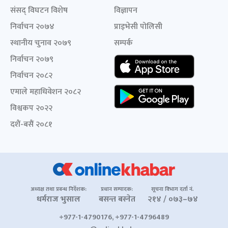
संसद् विघटन विशेष
विज्ञापन
निर्वाचन २०७४
प्राइभेसी पोलिसी
स्थानीय चुनाव २०७९
सम्पर्क
निर्वाचन २०७९
निर्वाचन २०८२
एमाले महाधिवेशन २०८२
विश्वकप २०२२
दशैं-बसैं २०८१
अध्यक्ष तथा प्रबन्ध निर्देशक:
प्रधान सम्पादक:
सूचना विभाग दर्ता नं.
धर्मराज भुसाल
बसन्त बस्नेत
२१४ / ०७३–७४
+977-1-4790176, +977-1-4796489