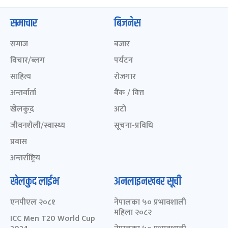
समाचार
बिजनेस
समाज
बजार
विचार/ब्लग
पर्यटन
साहित्य
रोजगार
अन्तर्वार्ता
बैंक / वित्त
खेलकुद़़
अटो
जीवनशैली/स्वास्थ्य
सूचना-प्रविधि
प्रवास
अन्तर्राष्ट्रिय
खेलकुद लाईभ
अनलाइनखबर सूची
एनपीएल २०८१
नेपालका ५० प्रभावशाली
महिला २०८२
ICC Men T20 World Cup