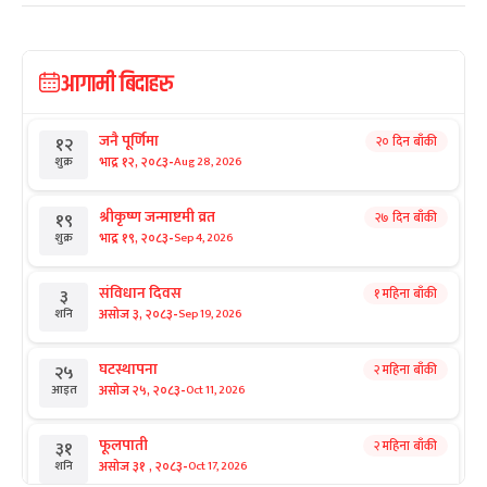
आगामी बिदाहरु
जनै पूर्णिमा
२० दिन बाँकी
१२
-
भाद्र १२, २०८३
Aug 28, 2026
शुक्र
श्रीकृष्ण जन्माष्टमी व्रत
२७ दिन बाँकी
१९
-
भाद्र १९, २०८३
Sep 4, 2026
शुक्र
संविधान दिवस
१ महिना बाँकी
३
-
असोज ३, २०८३
Sep 19, 2026
शनि
घटस्थापना
२ महिना बाँकी
२५
-
असोज २५, २०८३
Oct 11, 2026
आइत
फूलपाती
२ महिना बाँकी
३१
-
असोज ३१ , २०८३
Oct 17, 2026
शनि