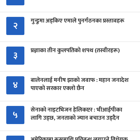
गुन्डुमा अड्किए एमाले पुनर्गठनका प्रस्तावहरू
२
प्रज्ञाका तीन कुलपतिको शपथ (तस्वीरहरू)
३
बालेनलाई मनीष झाको जवाफ : महान जनादेश
४
पाएको सरकार एक्लो छैन
सेनाको नाइटभिजन हेलिकप्टर : भीआईपीका
५
लागि उड्छ, जनताको ज्यान बचाउन उड्दैन
अमेरिकामा रूसमाथि प्रतिबन्ध लगाउने विधेयक