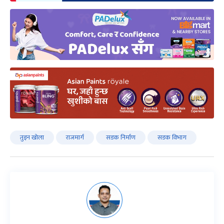
तुइन खोला
राजमार्ग
सडक निर्माण
सडक विभाग