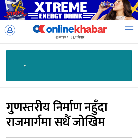
Skip
to
२३ साउन २०८३, शनिबार
content
गुणस्तरीय निर्माण नहुँदा
राजमार्गमा सधैं जोखिम