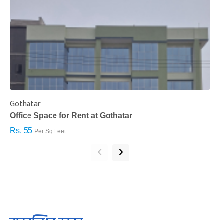
Gothatar
S
Office Space for Rent at Gothatar
H
Rs. 55
R
Per Sq.Feet
‹
›