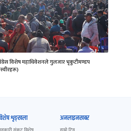
ंग्रेस विशेष महाधिवेशनले गुलजार भृकुटीमण्डप
स्वीरहरू)
विशेष शृङ्खला
अनलाइनखबर
सहकारी संकट विशेष
हाम्रो टिम