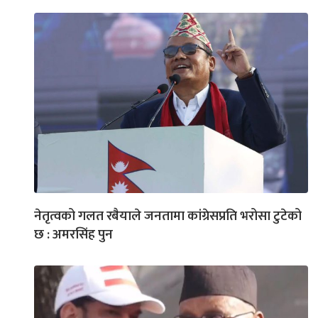
नेतृत्वको गलत रबैयाले जनतामा कांग्रेसप्रति भरोसा टुटेको
छ : अमरसिंह पुन