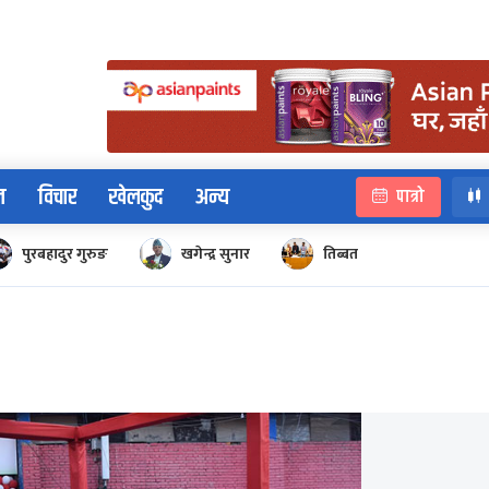
न
विचार
खेलकुद
अन्य
पात्रो
पुरबहादुर गुरुङ
खगेन्द्र सुनार
तिब्बत