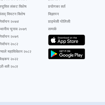
लघुवित्त संकट विशेष
प्रयोगका सर्त
संसद् विघटन विशेष
विज्ञापन
निर्वाचन २०७४
प्राइभेसी पोलिसी
स्थानीय चुनाव २०७९
सम्पर्क
निर्वाचन २०७९
निर्वाचन २०८२
एमाले महाधिवेशन २०८२
विश्वकप २०२२
शैं-बसैं २०८१