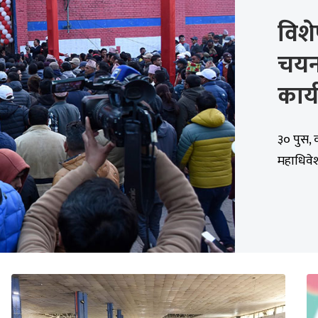
विशे
चयनम
कार्
३० पुस, क
महाधिवेश