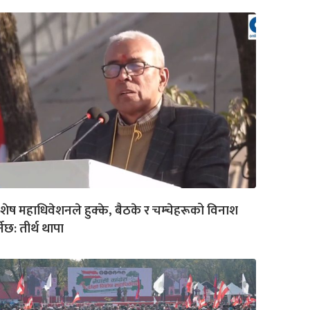
शेष महाधिवेशनले हुक्के, बैठके र चम्चेहरूको विनाश
्नेछ: तीर्थ थापा