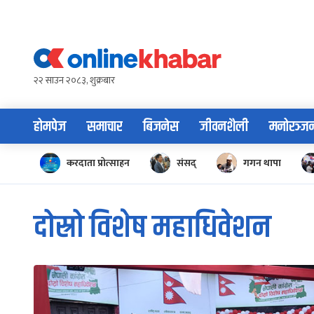
Skip
to
content
२२ साउन २०८३, शुक्रबार
होमपेज
समाचार
बिजनेस
जीवनशैली
मनोरञ्ज
करदाता प्रोत्साहन
संसद्
गगन थापा
दोस्रो विशेष महाधिवेशन