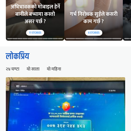
अभिभावकको मोबाइल हेर्ने
बानीले बच्चामा कस्तो
गर्भ निरोधक सुईले कसरी
असर पर्छ ?
काम गर्छ ?
11
STORIES
6
STORIES
लोकप्रिय
२४ घण्टा
यो साता
यो महिना