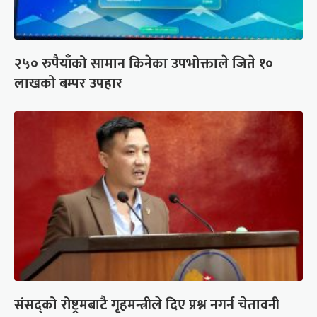
२५० रुपैयाँको सामान किनेका उपभोक्ताले जिते १०
लाखको बम्पर उपहार
संसद्को रोष्ट्रमबाटै गृहमन्त्रीले दिए प्रश्न नगर्न चेतावनी