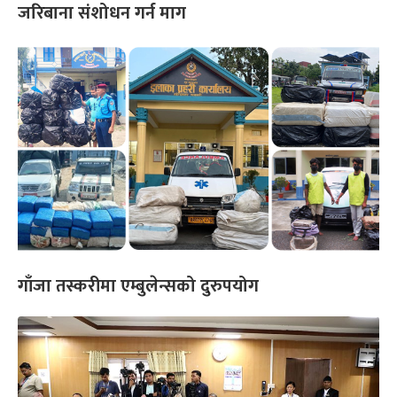
जरिबाना संशोधन गर्न माग
गाँजा तस्करीमा एम्बुलेन्सको दुरुपयोग