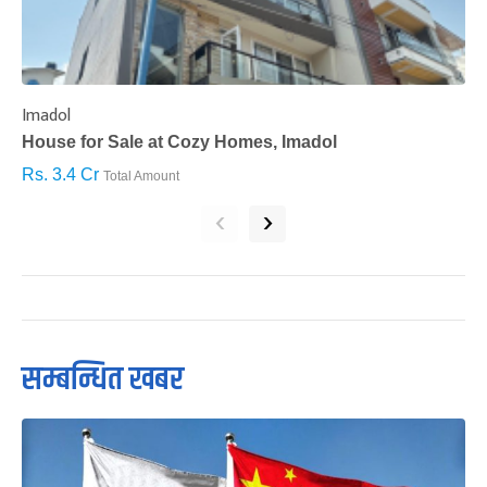
Imadol
B
House for Sale at Cozy Homes, Imadol
B
Rs. 3.4 Cr
R
Total Amount
‹
›
सम्बन्धित खबर