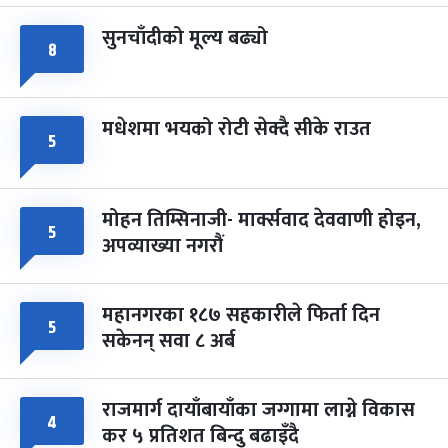
सुनचाँदीको मूल्य बढ्यो
८
मधेशमा भयको रोटी सेक्दै सीके राउत
५
मोहन तिम्सिनाजी- मार्क्सवाद देववाणी होइन,
५
अपव्याख्या नगरौं
महानगरका १८७ सहकारीले फिर्ता दिन
५
सकेनन् सवा ८ अर्ब
राजमार्ग दायाँबायाँका जग्गामा लाग्ने विकास
४
कर ५ प्रतिशत बिन्दु बढाइँदै