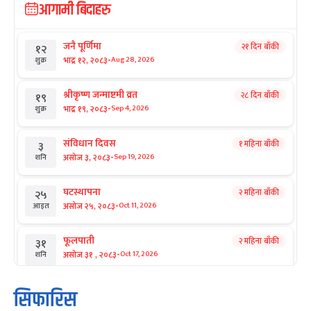
आगामी बिदाहरु
जनै पूर्णिमा
२१ दिन बाँकी
१२
-
भाद्र १२, २०८३
Aug 28, 2026
शुक्र
श्रीकृष्ण जन्माष्टमी व्रत
२८ दिन बाँकी
१९
-
भाद्र १९, २०८३
Sep 4, 2026
शुक्र
संविधान दिवस
१ महिना बाँकी
३
-
असोज ३, २०८३
Sep 19, 2026
शनि
घटस्थापना
२ महिना बाँकी
२५
-
असोज २५, २०८३
Oct 11, 2026
आइत
फूलपाती
२ महिना बाँकी
३१
-
असोज ३१ , २०८३
Oct 17, 2026
शनि
कार्तिक सङ्क्रान्ति
२ महिना बाँकी
१
सिफारिस
-
कार्तिक १, २०८३
Oct 18, 2026
आइत