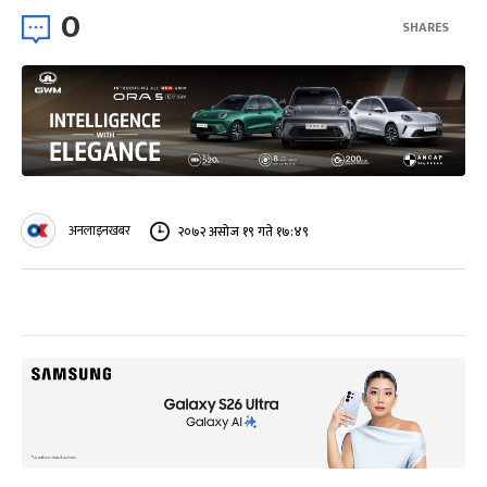
0
SHARES
अनलाइनखबर
२०७२ असोज १९ गते १७:४९