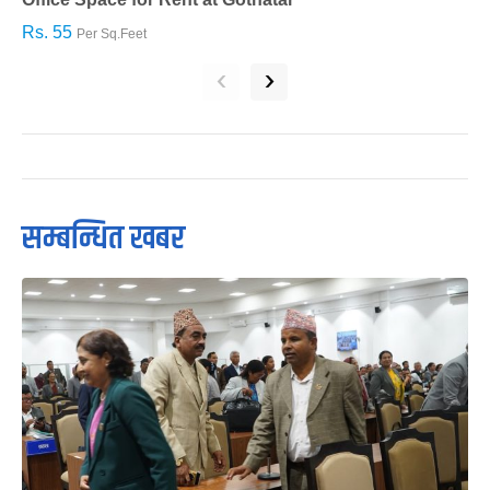
Rs. 55
R
Per Sq.Feet
‹
›
सम्बन्धित खबर