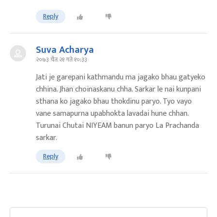
Reply
Suva Acharya
२०७३ चैत २१ गते १०:३३
Jati je garepani kathmandu ma jagako bhau gatyeko
chhina. Jhan choinaskanu chha. Sarkar le nai kunpani
sthana ko jagako bhau thokdinu paryo. Tyo vayo
vane samapurna upabhokta lavadai hune chhan.
Turunai Chutai NIYEAM banun paryo La Prachanda
sarkar.
Reply