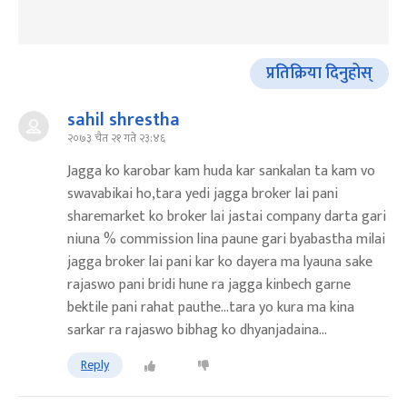
प्रतिक्रिया दिनुहोस्
sahil shrestha
२०७३ चैत २१ गते २३:४६
Jagga ko karobar kam huda kar sankalan ta kam vo
swavabikai ho,tara yedi jagga broker lai pani
sharemarket ko broker lai jastai company darta gari
niuna % commission lina paune gari byabastha milai
jagga broker lai pani kar ko dayera ma lyauna sake
rajaswo pani bridi hune ra jagga kinbech garne
bektile pani rahat pauthe...tara yo kura ma kina
sarkar ra rajaswo bibhag ko dhyanjadaina...
Reply