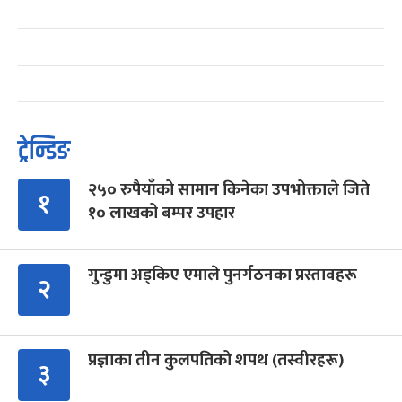
ट्रेन्डिङ
२५० रुपैयाँको सामान किनेका उपभोक्ताले जिते
१
१० लाखको बम्पर उपहार
गुन्डुमा अड्किए एमाले पुनर्गठनका प्रस्तावहरू
२
प्रज्ञाका तीन कुलपतिको शपथ (तस्वीरहरू)
३