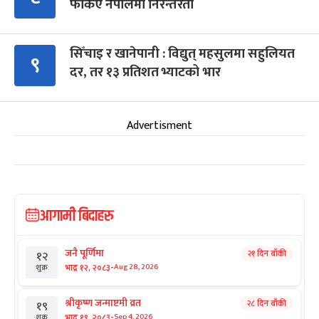
फर्किए नेपालमा निरन्तरता
सिँचाइ र खानेपानी : विद्युत् महसुलमा सहुलियत
९
दर, तर १३ प्रतिशत भ्याटको भार
Advertisment
आगामी बिदाहरु
जनै पूर्णिमा
२१ दिन बाँकी
१२
-
भाद्र १२, २०८३
Aug 28, 2026
शुक्र
श्रीकृष्ण जन्माष्टमी व्रत
२८ दिन बाँकी
१९
-
भाद्र १९, २०८३
Sep 4, 2026
शुक्र