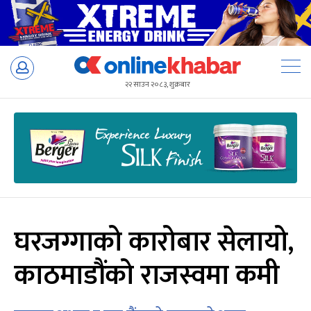
Skip
to
२२ साउन २०८३, शुक्रबार
content
घरजग्गाको कारोबार सेलायो,
काठमाडौंको राजस्वमा कमी