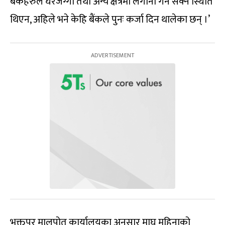
बैंकहरुले घरजग्गा तथा अन्य क्षेत्रमा लगानी गर्न सक्ने स्थिति
थिएन, अहिले भने केहि बैंकले पुनः कर्जा दिन थालेका छन् ।’
भक्तपुर मालपोत कार्यालयका अनुसार माघ महिनाको