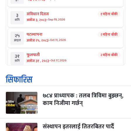
संविधान दिवस
१ महिना बाँकी
३
-
असोज ३, २०८३
Sep 19, 2026
शनि
घटस्थापना
२ महिना बाँकी
२५
-
असोज २५, २०८३
Oct 11, 2026
आइत
फूलपाती
२ महिना बाँकी
३१
-
असोज ३१ , २०८३
Oct 17, 2026
शनि
कार्तिक सङ्क्रान्ति
२ महिना बाँकी
१
सिफारिस
-
कार्तिक १, २०८३
Oct 18, 2026
आइत
७८४ प्राध्यापक : तलब त्रिविमा बुझ्छन्,
महानवमी
२ महिना बाँकी
३
-
काम निजीमा गर्छन्
कार्तिक ३, २०८३
Oct 20, 2026
मंगल
विजयादशमी
२ महिना बाँकी
४
-
कार्तिक ४, २०८३
Oct 21, 2026
बुध
संस्थापन इतरलाई तितरबितर पार्दै