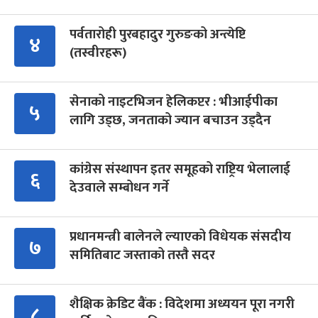
पर्वतारोही पुरबहादुर गुरुङको अन्त्येष्टि
४
(तस्वीरहरू)
सेनाको नाइटभिजन हेलिकप्टर : भीआईपीका
५
लागि उड्छ, जनताको ज्यान बचाउन उड्दैन
कांग्रेस संस्थापन इतर समूहको राष्ट्रिय भेलालाई
६
देउवाले सम्बोधन गर्ने
प्रधानमन्त्री बालेनले ल्याएको विधेयक संसदीय
७
समितिबाट जस्ताको तस्तै सदर
शैक्षिक क्रेडिट बैंक : विदेशमा अध्ययन पूरा नगरी
८