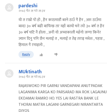
pardeshi
२०७३ चैत २१ गते २१:३४
यो त राम्रो पो हो , हैन काठमाडौं बस्ने ठाउँ नै हैन , अरु ठाउँमा
बस्दा ३० बर्ष बढी बाचिन्छ तर यहाँ बस्यो भने त्यो ३० बर्ष त हैन
३० बर्ष घटि नै होला , अनी यो अच्चाकाली महँगो जग्गा किनेर
ज्यान दिनु पनि छैन मलाई त , मलाई त तेइ तराइ मधेश , पहाड ,
हिमाल नै रमाइलो ,
Reply
MUktinath
२०७३ चैत २१ गते १६:३४
RAJASWOKO PIR GARNU VANDAPANI ANUTPADAK
LAGANIMA KARGA KO PARSARAD MA ROK LAGAUNU
EKDAMAI RAMRO HO. YES LAI RASTRA BANK LE
THORAI MATRA LAGANI GARNEGARI NIRANTARTA
DIYOS