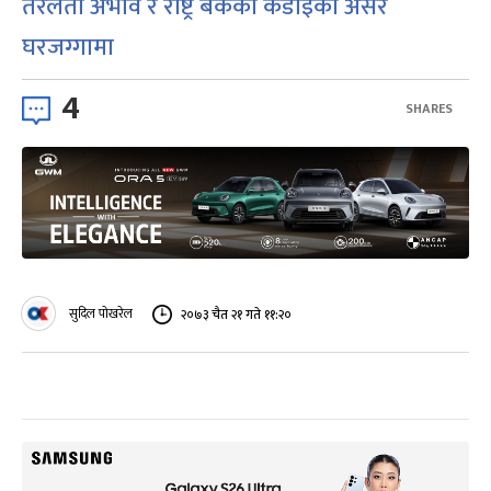
तरलता अभाव र राष्ट्र बैंकको कडाइको असर
घरजग्गामा
4
SHARES
सुदिल पोखरेल
२०७३ चैत २१ गते ११:२०