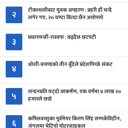
टीकाथलीबाट युवक अपहरण : प्रहरी हौं भन्दै
२
लगेर गए, २० घण्टा बित्दा छैन अत्तोपत्तो
प्रधानमन्त्री-रास्वपा : बढ्दैछ छटपटी
३
ओली-प्रचण्डको तीन बुँदेले प्रदेशपिच्छे संकट
४
लन्डनप्रति घट्दो आकर्षण, एक वर्षमा ४ लाख २०
५
हजारले छाडे
कपिलवस्तुका पूर्वमेयर किरण सिंह सम्पर्कविहीन,
६
जंगलमा भेटियो मोटरसाइकल