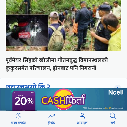
पूर्वमेयर सिंहको खोजीमा गौतमबुद्ध विमानस्थलको
कुकुरसमेत परिचालन, ड्रोनबाट पनि निगरानी
छुटाउनुभयो कि ?
यी दृश्य हेर्न कालो चस्मा खोल्नै पर्छ
ताजा अपडेट
ट्रेन्डिङ
प्रोफाइल
सर्च