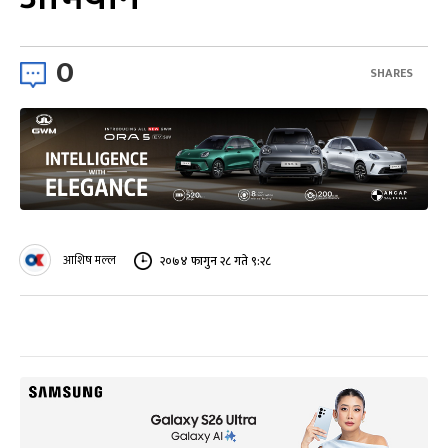
0
SHARES
आशिष मल्ल
२०७४ फागुन २८ गते ९:२८