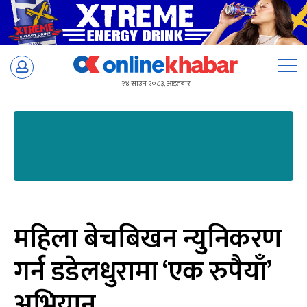
Skip
to
२४ साउन २०८३, आइतबार
content
महिला बेचबिखन न्युनिकरण
गर्न डडेलधुरामा ‘एक रुपैयाँ’
अभियान