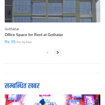
Gothatar
S
Office Space for Rent at Gothatar
H
Rs. 55
R
Per Sq.Feet
‹
›
सम्बन्धित खबर