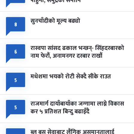
पाहुना, समुद्रका सन्तान
-
चैत्र ८, २०८३
Mar 22, 2027
सोम
सुनचाँदीको मूल्य बढ्यो
८
रास्वपा सांसद ढकाल भन्छन्- सिंहदरबारको
६
नाम फेरौं, अनामनगर दरबार राखौं
मधेशमा भयको रोटी सेक्दै सीके राउत
५
राजमार्ग दायाँबायाँका जग्गामा लाग्ने विकास
५
कर ५ प्रतिशत बिन्दु बढाइँदै
ब्लु बस सेवाबाट लैंगिक असमानतालाई