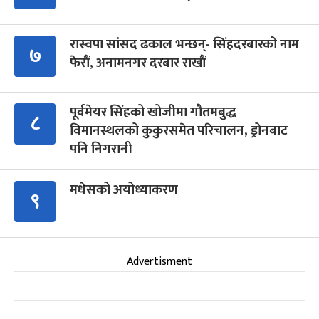
रास्वपा सांसद ढकाल भन्छन्- सिंहदरबारको नाम
७
फेरौं, अनामनगर दरबार राखौं
पूर्वमेयर सिंहको खोजीमा गौतमबुद्ध
८
विमानस्थलको कुकुरसमेत परिचालन, ड्रोनबाट
पनि निगरानी
मधेसको अयोध्याकरण
९
Advertisment