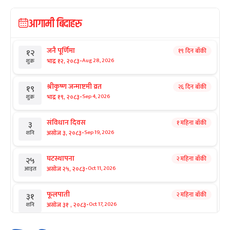
आगामी बिदाहरु
जनै पूर्णिमा
१९ दिन बाँकी
१२
-
भाद्र १२, २०८३
Aug 28, 2026
शुक्र
श्रीकृष्ण जन्माष्टमी व्रत
२६ दिन बाँकी
१९
-
भाद्र १९, २०८३
Sep 4, 2026
शुक्र
संविधान दिवस
१ महिना बाँकी
३
-
असोज ३, २०८३
Sep 19, 2026
शनि
घटस्थापना
२ महिना बाँकी
२५
-
असोज २५, २०८३
Oct 11, 2026
आइत
फूलपाती
२ महिना बाँकी
३१
-
असोज ३१ , २०८३
Oct 17, 2026
शनि