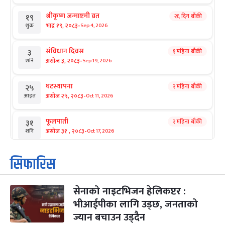
श्रीकृष्ण जन्माष्टमी व्रत
२६ दिन बाँकी
१९
-
भाद्र १९, २०८३
Sep 4, 2026
शुक्र
संविधान दिवस
१ महिना बाँकी
३
-
असोज ३, २०८३
Sep 19, 2026
शनि
घटस्थापना
२ महिना बाँकी
२५
-
असोज २५, २०८३
Oct 11, 2026
आइत
फूलपाती
२ महिना बाँकी
३१
-
असोज ३१ , २०८३
Oct 17, 2026
शनि
कार्तिक सङ्क्रान्ति
२ महिना बाँकी
१
सिफारिस
-
कार्तिक १, २०८३
Oct 18, 2026
आइत
सेनाको नाइटभिजन हेलिकप्टर :
महानवमी
२ महिना बाँकी
३
-
भीआईपीका लागि उड्छ, जनताको
कार्तिक ३, २०८३
Oct 20, 2026
मंगल
ज्यान बचाउन उड्दैन