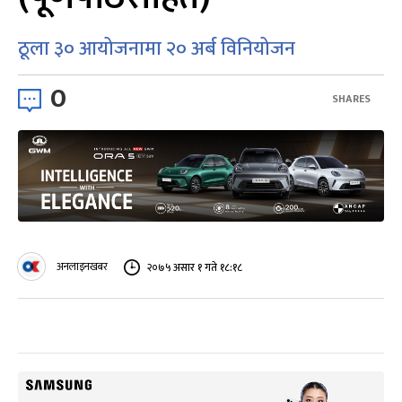
ठूला ३० आयोजनामा २० अर्ब विनियोजन
0
SHARES
अनलाइनखबर
२०७५ असार १ गते १८:१८