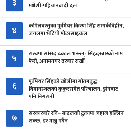
३
मधेशी-पहिचानवादी दल
कपिलवस्तुका पूर्वमेयर किरण सिंह सम्पर्कविहीन,
४
जंगलमा भेटियो मोटरसाइकल
रास्वपा सांसद ढकाल भन्छन्- सिंहदरबारको नाम
५
फेरौं, अनामनगर दरबार राखौं
पूर्वमेयर सिंहको खोजीमा गौतमबुद्ध
६
विमानस्थलको कुकुरसमेत परिचालन, ड्रोनबाट
पनि निगरानी
सरकारबारे रवि– बादलको टुक्रामा जहाज हल्लिन
७
सक्छ, डर मान्नु पर्दैन