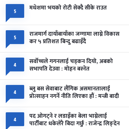
मधेशमा भयको रोटी सेक्दै सीके राउत
५
राजमार्ग दायाँबायाँका जग्गामा लाग्ने विकास
५
कर ५ प्रतिशत बिन्दु बढाइँदै
सर्वोच्चले गगनलाई चड्कन दियो, अबको
४
सभापति देउवा : मोहन बस्नेत
ब्लु बस सेवाबाट लैंगिक असमानतालाई
४
प्रोत्साहन नगर्ने नीति लिएका हौं : मन्त्री बादी
पद ओगट्ने र लडाइँका बेला भाग्नेलाई
४
पार्टीबाट धकेलेरै बिदा गर्छु : राजेन्द्र लिङ्देन