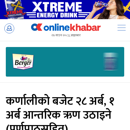
Skip
to
२४ साउन २०८३, आइतबार
content
कर्णालीको बजेट २८ अर्ब, १
अर्ब आन्तरिक ऋण उठाइने
(पूर्णपाठसहित)