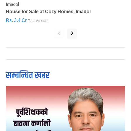
Imadol
B
House for Sale at Cozy Homes, Imadol
B
Rs. 3.4 Cr
R
Total Amount
‹
›
सम्बन्धित खबर