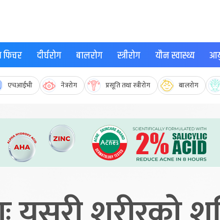
्थ फिचर
दीर्घरोग
बालरोग
स्त्रीरोग
यौन स्वास्थ्य
आयु
एचआईभी
नेत्ररोग
प्रसूति तथा स्त्रीरोग
बालरोग
ाः यसरी शरीरको शुद