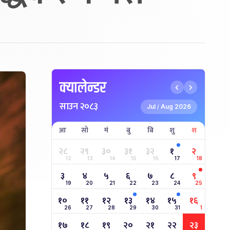
क्यालेन्डर
साउन २०८३
Jul
Aug 2026
/
आ
सो
मं
बु
बि
शु
श
२८
२९
३०
३१
३२
१
२
12
13
14
15
16
17
18
३
४
५
६
७
८
९
19
20
21
22
23
24
25
१०
११
१२
१३
१४
१५
१६
26
27
28
29
30
31
1
१७
१८
१९
२०
२१
२२
२३