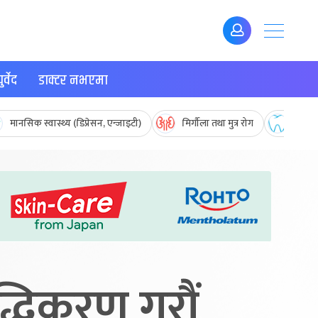
र्वेद
डाक्टर नभएमा
मानसिक स्वास्थ्य (डिप्रेसन, एन्जाइटी)
मिर्गौला तथा मुत्र रोग
मुख तथ
्धिकरण गरौं