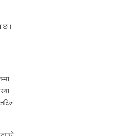
ित छ ।
म्मा
स्या
ै जटिल
िताउने