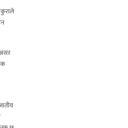
ेकुराले
उन
 असर
निक
िजातीय
ा
 फरक छ