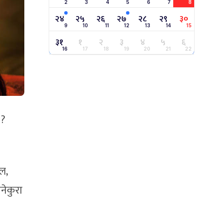
2
3
4
5
6
7
8
२४
२५
२६
२७
२८
२९
३०
9
10
11
12
13
14
15
३१
१
२
३
४
५
६
16
17
18
19
20
21
22
 ?
ल,
नेकुरा