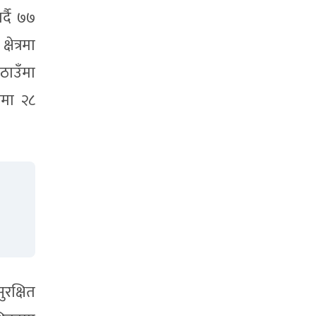
र्दै ७७
ेत्रमा
 ठाउँमा
िमा २८
ुरक्षित