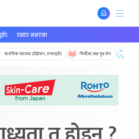
र्वेद
डाक्टर नभएमा
मानसिक स्वास्थ्य (डिप्रेसन, एन्जाइटी)
मिर्गौला तथा मुत्र रोग
मुख तथ
ाध्यता त होइन ?