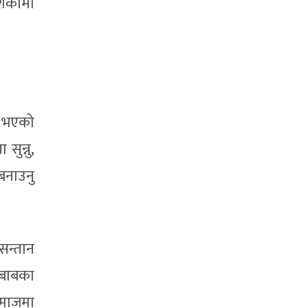
ेशिकामा
े भएको
सुन्नु,
 बनाउनु
सन्तान
 दबाबका
समाजमा