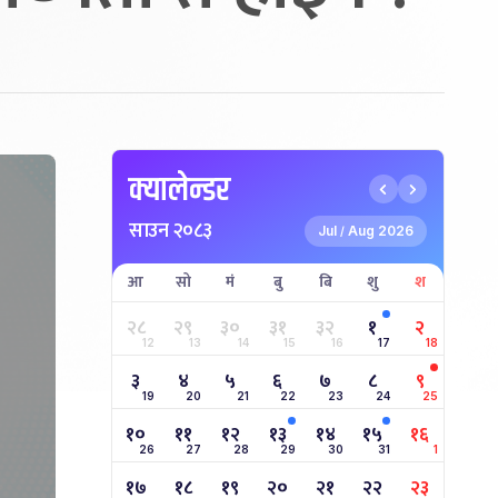
क्यालेन्डर
साउन २०८३
Jul
Aug 2026
/
आ
सो
मं
बु
बि
शु
श
२८
२९
३०
३१
३२
१
२
12
13
14
15
16
17
18
३
४
५
६
७
८
९
19
20
21
22
23
24
25
१०
११
१२
१३
१४
१५
१६
26
27
28
29
30
31
1
१७
१८
१९
२०
२१
२२
२३