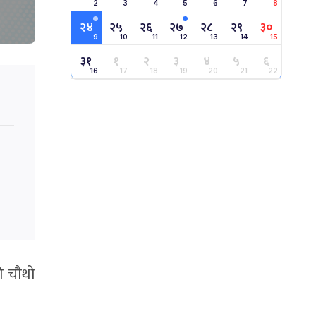
2
3
4
5
6
7
8
२४
२५
२६
२७
२८
२९
३०
9
10
11
12
13
14
15
३१
१
२
३
४
५
६
16
17
18
19
20
21
22
नो चौथो