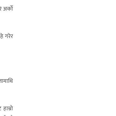
ि अर्को
हे गरेर
लामाथि
हाम्रो