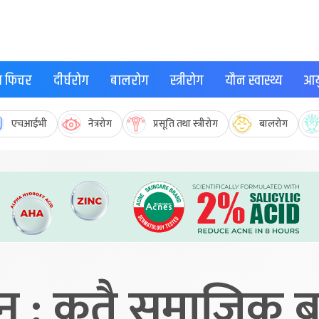
्थ फिचर
दीर्घरोग
बालरोग
स्त्रीरोग
यौन स्वास्थ्य
आयु
एचआईभी
नेत्ररोग
प्रसूति तथा स्त्रीरोग
बालरोग
तन : कतै समाजिक ब