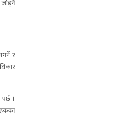
जोड्नै
गर्ने र
 अधिकार
 पर्छ ।
क हकका