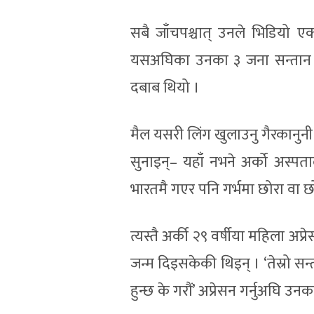
सबै जाँचपश्चात् उनले भिडियो ए
यसअघिका उनका ३ जना सन्तान सबै
दबाब थियो ।
मैल यसरी लिंग खुलाउनु गैरकानुनी 
सुनाइन्– यहाँ नभने अर्को अस्पता
भारतमै गएर पनि गर्भमा छोरा वा छो
त्यस्तै अर्की २९ वर्षीया महिला अप
जन्म दिइसकेकी थिइन् । ‘तेस्रो सन्ता
हुन्छ के गरौं’ अप्रेसन गर्नुअघि उन