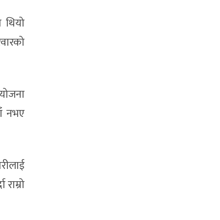
ण थियो
िवारको
ू योजना
हाँ नभए
छोरीलाई
 राम्रो