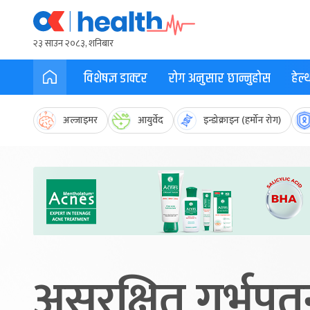
२३ साउन २०८३, शनिबार
विशेषज्ञ डाक्टर
रोग अनुसार छान्नुहोस
हेल
अल्जाइमर
आयुर्वेद
इन्डोक्राइन (हर्मोन रोग)
असुरक्षित गर्भप