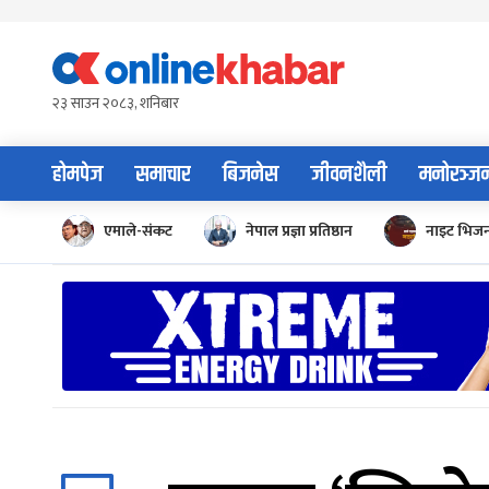
Skip
to
content
२३ साउन २०८३, शनिबार
होमपेज
समाचार
बिजनेस
जीवनशैली
मनोरञ्ज
एमाले-संकट
नेपाल प्रज्ञा प्रतिष्ठान
नाइट भिज