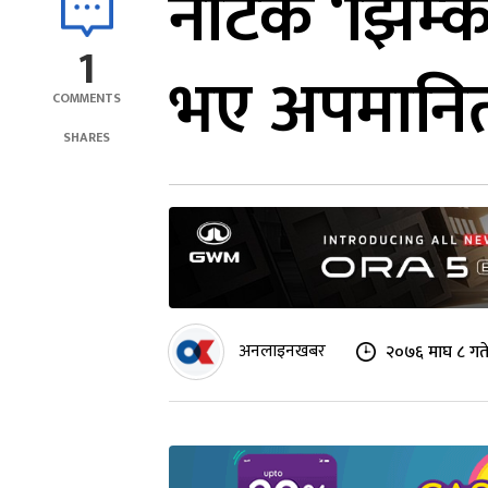
नाटक ‘झिम्क
1
भए अपमानि
COMMENTS
SHARES
अनलाइनखबर
२०७६ माघ ८ गत