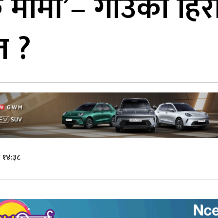
े मामा’– गाउँका हिर
त ?
े १४:३८