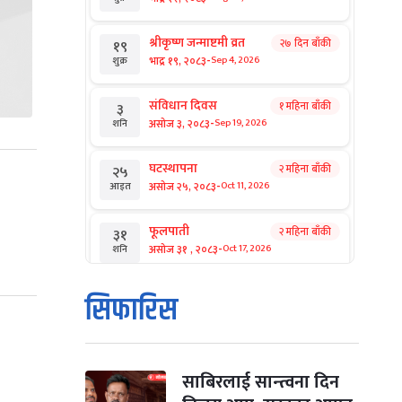
श्रीकृष्ण जन्माष्टमी व्रत
२७ दिन बाँकी
१९
-
भाद्र १९, २०८३
Sep 4, 2026
शुक्र
संविधान दिवस
१ महिना बाँकी
३
-
असोज ३, २०८३
Sep 19, 2026
शनि
घटस्थापना
२ महिना बाँकी
२५
-
असोज २५, २०८३
Oct 11, 2026
आइत
फूलपाती
२ महिना बाँकी
३१
-
असोज ३१ , २०८३
Oct 17, 2026
शनि
कार्तिक सङ्क्रान्ति
२ महिना बाँकी
१
सिफारिस
-
कार्तिक १, २०८३
Oct 18, 2026
आइत
महानवमी
२ महिना बाँकी
३
-
कार्तिक ३, २०८३
Oct 20, 2026
मंगल
साबिरलाई सान्त्वना दिन