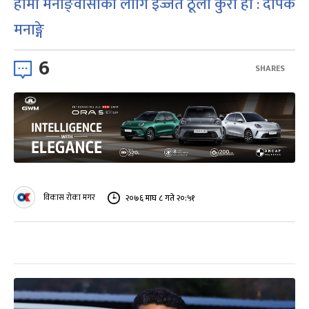
हामी मनाङ्वासीको लागि इज्जत ठूलो कुरा हो : दीपक
मनाङ्गे
6
SHARES
विकास रोका मगर
२०७६ माघ ८ गते २०:५१