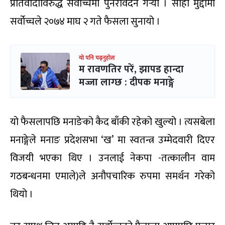
प्रतिवादीविरुद्ध सर्वोच्चमा पुनरावेदन गर्‍यो । सोही मुद्दामा
सर्वोच्चले २०७४ माघ २ गते फैसला सुनायो ।
यो पनि पढ्नुहोस
म रावणतिर परें, झापड हान्दा
मज्जा लाग्छ : दीपक मनाङ्गे
यो फैसलापछि मनाङेको कैद बाँकी रहेको खुल्यो । त्यसबेला
मनाङ्गेले मनाङ प्रदेशसभा ‘ख’ मा स्वतन्त्र उम्मेदवारी दिएर
विजयी भएका थिए । उनलाई नेकपा -तत्कालीन वाम
गठबन्धनमा एमाले)ले अनौपचारिक रुपमा समर्थन गरेको
थियो ।