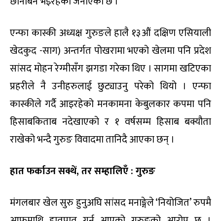
छानबिन भइरहेको जनाएको छ ।
एन्फा कास्की अध्यक्ष गुरुङले हालै १३औं दक्षिण एसियाली
खेदकुद -साग) अन्तर्गत पोखरामा भएको खेलमा पनि प्रदेश
सांसद मोहन रेग्मीसँग झगडा गरेका थिए । सागमा खटिएका
प्रहरीले नै उनीहरुलाई छुट्याउनु परेको थियो । एन्फा
कास्कीले गर्दै आइरहेको मनकामना केबुलकार कपमा पनि
हिसाबकिताब नदेखाएको र १ वर्षसम्म हिसाब बक्यौता
राखेको भन्दै गुरुङ विवादमा तानिदै आएका छन् ।
हात फर्काउन सक्थें, तर सम्हालिएँ : गुरुङ
मंगलबार खेल सुरु हुनुअघि सांसद मनाङ्गेले ‘नियोजित’ रुपमै
आफूमाथि हातपात गर्न आएको गुरुङको आरोप छ ।