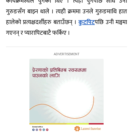
कार्यक्रमस्थल पुगेका थिए । त्यहाँ पुगेपछि सीधै उनी
गुरुङसँग बाझ्न थाले । त्यही क्रममा उनले गुरुङमाथि हात
हालेको प्रत्यक्षदर्शीहरु बताउँछन् ।
कुटपिट
पछि उनी मञ्चमा
गएनन् र प्यारापिटबाटै फर्किए ।