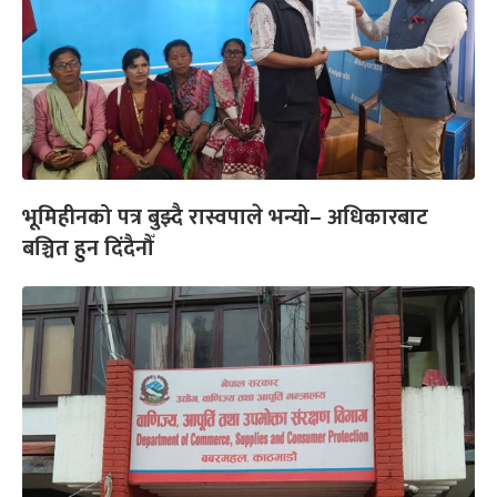
भूमिहीनको पत्र बुझ्दै रास्वपाले भन्यो– अधिकारबाट
बञ्चित हुन दिंदैनौँ