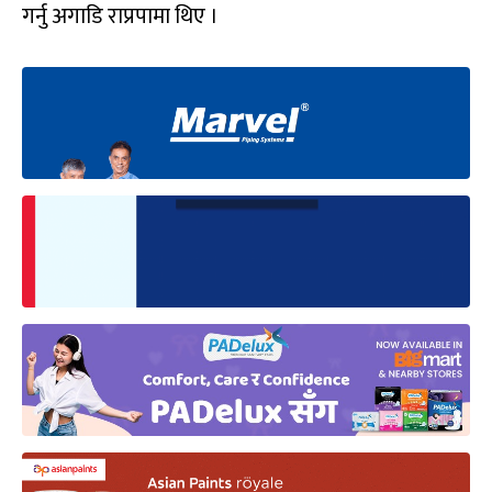
गर्नु अगाडि राप्रपामा थिए ।