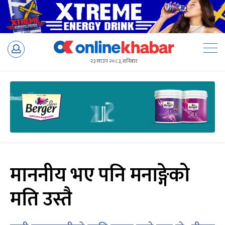
Skip
to
२३ साउन २०८३, शनिबार
content
माननीय भए पनि मनाङ्गेको
मति उस्तै