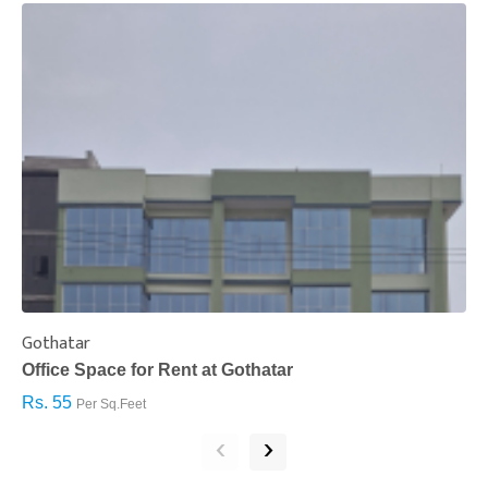
Gothatar
S
Office Space for Rent at Gothatar
H
Rs. 55
R
Per Sq.Feet
‹
›