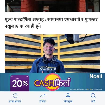
मूल्य पारदर्शिता सप्ताह : सामानमा एमआरपी र गुणस्तर
नखुलाए कारबाही हुने
कलाकार रवि ओडको श्रीमतीसँग सम्बन्धविच्छेद नहुने
ताजा अपडेट
ट्रेन्डिङ
प्रोफाइल
सर्च
अदालतको फैसला