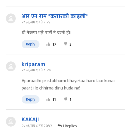
आर एन राम "कतारको काइलो"
२०७६ माघ ९ गते ५:२४
यो नेकपा भन्ने पार्टी नै यस्तो हो।
Reply
17
3
kriparam
२०७६ माघ ९ गते ०:४७
Aparaadhi pristabhumi bhayekaa haru laai kunai
paarti le chhirna dinu hudaina!
Reply
11
1
KAKAJI
1 Replies
२०७६ माघ ८ गते २२:५२