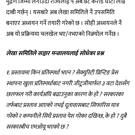
मुद्रण जिम्मा लगाउँदा राज्यलाई ५ अर्ब ७८ करोड घाटा लाग्ने
दाबी गर्छन् । यसबारे अब लेखा समितिले नै उपसमिति
बनाएर अध्ययन गर्ने तयारी गरेको छ । सोही अध्ययनले नै
अब यो प्रक्रियमा चलखेल भए/नभएको निक्र्योल गर्नेछ ।
लेखा समितिले सञ्चार मन्त्रालयलाई सोधेका प्रश्न
१. प्रस्तावमा किन प्रतिस्पर्धा भएन ? सेक्युरिटी प्रिन्टिङ प्रेस
स्थापना खुला प्रतिस्पर्धाबाट नगरी जीटूजीमार्फत ३ वटा देशसँग
छलफल गरी कार्यअघि बढाउनुका कारण के हो ? सरकारका
तर्फबाट प्रस्ताव आएको नभई दूतावासबाट सिफारिस मात्र
गरेको र कम्पनीले सिधै प्रस्ताव पेश गरेका दखिन्छ, के हो ? दुबै
सरकारबीच एमओयू भएको छ ?