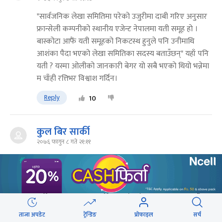
"सार्वजनिक लेखा समितिमा परेको उजुरीमा दाबी गरिए अनुसार
फ्रान्सेली कम्पनीको स्थानीय एजेन्ट नेपालमा यती समूह हो ।
बास्कोटा आफैं यती समूहको निकटस्थ हुनुले पनि उनीमाथि
आशंका पैदा भएको लेखा समितिका सदस्य बताउँछन्" यहाँ पनि
यती ? यस्मा ओलीको जानकारी बेगर यो सबै भएको थियो भन्नेमा
म चाँही रत्तिभर विश्वाश गर्दिन।
Reply
10
कुल बिर सार्की
२०७६ फागुन ८ गते २१:११
यो घटना नेपाल प्रहरी ले हैन नेपाल क पत्रकार ले सार्बजानिक
गरेका हुन् । हाम्रो प्रहरी प्रसासन के हेरेर बसेको छ ? जहिलेपनि
नेपाल मा यस्ता ठुला काण्ड पत्रकार ले सार्बजानिक गरे पछि मात्र
बाहिर आउञ्छ्न । अब अक्तियार ले भन्ने छ सुक्ष्म आध्ययन गर्दै छ ,
अनि केहि महिना पछि ढिस मिस हुन्छ । प्रधानमन्त्रि ले नभनी यो
ताजा अपडेट
ट्रेन्डिङ
प्रोफाइल
सर्च
संचार मन्त्रि एक्ले ले आंट गर्न नसकिने एक खर्ब रुपयाको