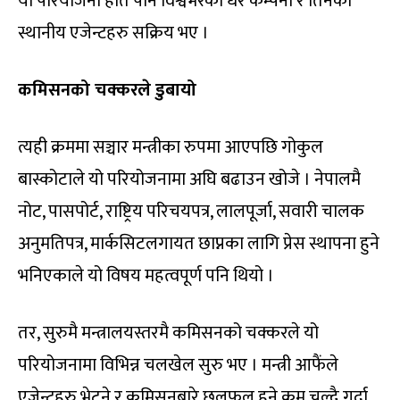
यो परियोजना हात पार्न विश्वभरका धेरै कम्पनी र तिनका
स्थानीय एजेन्टहरु सक्रिय भए ।
कमिसनको चक्करले डुबायो
त्यही क्रममा सञ्चार मन्त्रीका रुपमा आएपछि गोकुल
बास्कोटाले यो परियोजनामा अघि बढाउन खोजे । नेपालमै
नोट, पासपोर्ट, राष्ट्रिय परिचयपत्र, लालपूर्जा, सवारी चालक
अनुमतिपत्र, मार्कसिटलगायत छाप्नका लागि प्रेस स्थापना हुने
भनिएकाले यो विषय महत्वपूर्ण पनि थियो ।
तर, सुरुमै मन्त्रालयस्तरमै कमिसनको चक्करले यो
परियोजनामा विभिन्न चलखेल सुरु भए । मन्त्री आफैंले
एजेन्टहरु भेट्ने र कमिसनबारे छलफल हुने क्रम चल्दै गर्दा