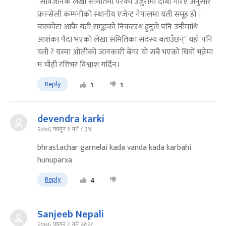
"सार्वजनिक लेखा समितिमा परेको उजुरीमा दाबी गरिए अनुसार
फ्रान्सेली कम्पनीको स्थानीय एजेन्ट नेपालमा यती समूह हो ।
बास्कोटा आफैं यती समूहको निकटस्थ हुनुले पनि उनीमाथि
आशंका पैदा भएको लेखा समितिका सदस्य बताउँछन्" यहाँ पनि
यती ? यस्मा ओलीको जानकारी बेगर यो सबै भएको थियो भन्नेमा
म चाँही रत्तिभर विश्वाश गर्दिन।
Reply
1
1
devendra karki
२०७६ फागुन ९ गते ८:३४
bhrastachar garnelai kada vanda kada karbahi
hunuparxa
Reply
4
Sanjeeb Nepali
२०७६ फागुन ८ गते २१:२८