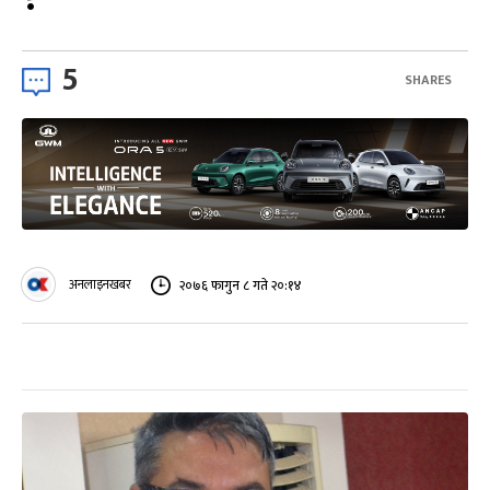
5
SHARES
अनलाइनखबर
२०७६ फागुन ८ गते २०:१४