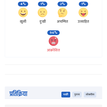
4%
1%
2%
1%
खुसी
दुःखी
अचम्मित
उत्साहित
94%
आक्रोशित
प्रतिक्रिया
भर्खरै
पुराना
लोकप्रिय