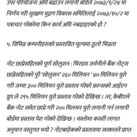
उपर परियोजना अघि बढाउन लगानी बोर्डले २०७३/९/२४ मा
निर्णय गरी सुरक्षण मुद्रण विकास समितिलाई २०७३/१०/२ मा
पत्राचार गरेकोमा किन कार्य अघि नबढाइएको हो ?
५. विभिन्न कम्पनीहरुको प्रस्तावित मूल्यमा ठूलो भिन्नता
नोट छाप्नेसहितको पूर्ण सोलुशन : भिरडस जर्मनीले बैंक नोट्स
छाप्नेसहितको पुरै ‘सोलुसन’ २६० मिलियन ‘ ४० मिलियन युरो
गरी जम्मा ३०० मिलियन युरो प्रस्ताव गरेको फ्रान्सको आईएन
ग्रुप ले २९५ मिलियन युरो प्रस्ताव गरेको देखिन्छ । तर, केबीएले
बैंक नोट समेत छाप्ने गरी २०० मिलयन युरो लगानी गर्न लगानी
बोर्डमा प्रस्ताव पेश गरेको देखिन्छ । यस्तोमा कसरी लागत
अनुमान वस्तुगत भयो ? नोटबाहेकको प्रस्तावमा सरकारले प्राप्त