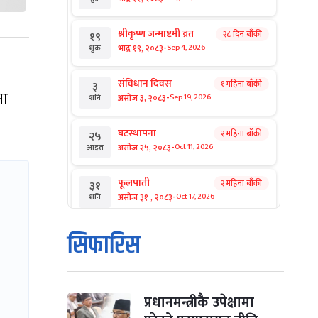
श्रीकृष्ण जन्माष्टमी व्रत
२८ दिन बाँकी
१९
-
भाद्र १९, २०८३
Sep 4, 2026
शुक्र
संविधान दिवस
१ महिना बाँकी
३
षा
-
असोज ३, २०८३
Sep 19, 2026
शनि
घटस्थापना
२ महिना बाँकी
२५
-
असोज २५, २०८३
Oct 11, 2026
आइत
फूलपाती
२ महिना बाँकी
३१
-
असोज ३१ , २०८३
Oct 17, 2026
शनि
कार्तिक सङ्क्रान्ति
२ महिना बाँकी
१
सिफारिस
-
कार्तिक १, २०८३
Oct 18, 2026
आइत
महानवमी
२ महिना बाँकी
३
-
कार्तिक ३, २०८३
Oct 20, 2026
मंगल
प्रधानमन्त्रीकै उपेक्षामा