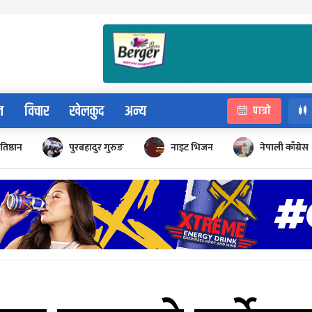
न
विचार
खेलकुद
अन्य
पात्रो
रतिष्ठान
पुरबहादुर गुरुङ
नाइट भिजन
नेपाली काँग्रेस