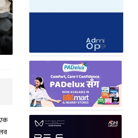
क एक
्लव