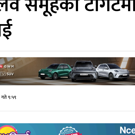
्लव समूहको टार्गेटमा
ाई
 गते ९:५९