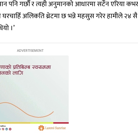
नुमान पनि गर्छौं र त्यही अनुमानको आधारमा सर्टेन एरिया कभ
्यूको घरचाहिँ अलिकति थ्रेटमा छ भन्ने महसुस गरेर हामीले २४ सै
थियो ।’