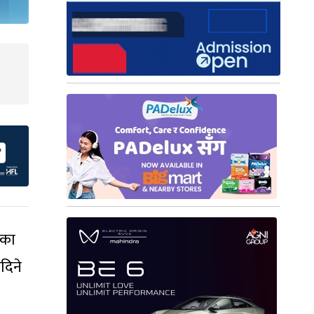
ेका
दिने