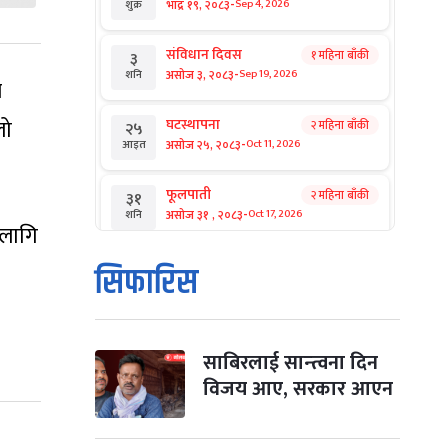
-
भाद्र १९, २०८३
Sep 4, 2026
शुक्र
संविधान दिवस
१ महिना बाँकी
३
-
असोज ३, २०८३
Sep 19, 2026
शनि
े
लो
घटस्थापना
२ महिना बाँकी
२५
-
असोज २५, २०८३
Oct 11, 2026
आइत
फूलपाती
२ महिना बाँकी
३१
-
असोज ३१ , २०८३
Oct 17, 2026
शनि
 लागि
कार्तिक सङ्क्रान्ति
२ महिना बाँकी
१
।
सिफारिस
-
कार्तिक १, २०८३
Oct 18, 2026
आइत
महानवमी
२ महिना बाँकी
३
-
कार्तिक ३, २०८३
Oct 20, 2026
मंगल
साबिरलाई सान्त्वना दिन
विजय आए, सरकार आएन
विजयादशमी
२ महिना बाँकी
४
-
कार्तिक ४, २०८३
Oct 21, 2026
बुध