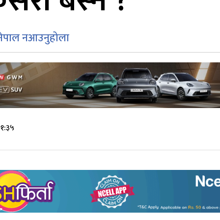
री बस्ने ?
 नेपाल नआउनुहोला
२१:३५