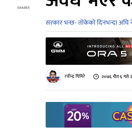
अवैध भएर कस
SHARES
सरकार भन्छ- तोकेको दिनभन्दा अघि
रवीन्द्र घिमिरे
२०७६ चैत ६ गते 