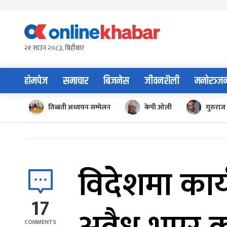
Skip
to
content
२१ साउन २०८३, बिहीबार
होमपेज
समाचार
बिजनेस
जीवनशैली
मनोरञ्ज
तिब्बती अध्ययन सम्मेलन
केपी ओली
गुरुराज 
विदेशमा कार्
17
COMMENTS