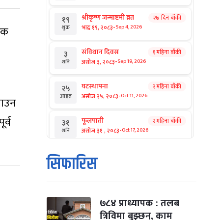
श्रीकृष्ण जन्माष्टमी व्रत
२७ दिन बाँकी
१९
-
भाद्र १९, २०८३
Sep 4, 2026
िक
शुक्र
संविधान दिवस
१ महिना बाँकी
३
-
असोज ३, २०८३
Sep 19, 2026
शनि
घटस्थापना
२ महिना बाँकी
२५
-
असोज २५, २०८३
Oct 11, 2026
आइत
पाउन
ूर्व
फूलपाती
२ महिना बाँकी
३१
-
असोज ३१ , २०८३
Oct 17, 2026
शनि
कार्तिक सङ्क्रान्ति
२ महिना बाँकी
१
सिफारिस
-
कार्तिक १, २०८३
Oct 18, 2026
आइत
महानवमी
२ महिना बाँकी
३
-
कार्तिक ३, २०८३
Oct 20, 2026
मंगल
७८४ प्राध्यापक : तलब
त्रिविमा बुझ्छन्, काम