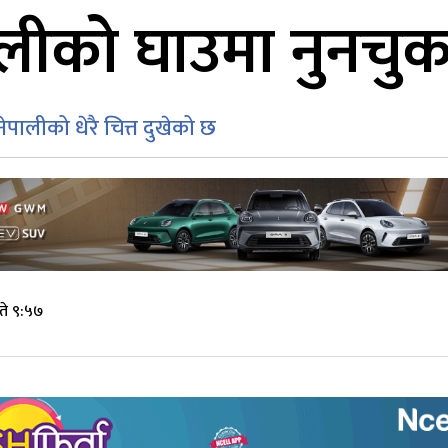
लीको घाउमा नुनचुक 
पालीको धेरै चित्त दुखेको छ
ते ९:५७