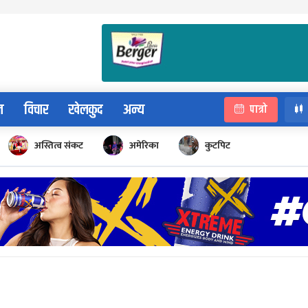
न
विचार
खेलकुद
अन्य
पात्रो
अस्तित्व संकट
अमेरिका
कुटपिट