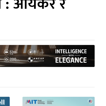
हत : आयकर र