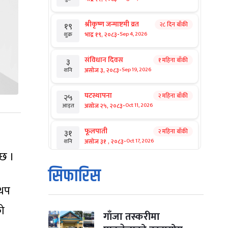
श्रीकृष्ण जन्माष्टमी व्रत
२८ दिन बाँकी
१९
-
भाद्र १९, २०८३
Sep 4, 2026
शुक्र
संविधान दिवस
१ महिना बाँकी
३
-
असोज ३, २०८३
Sep 19, 2026
शनि
घटस्थापना
२ महिना बाँकी
२५
-
असोज २५, २०८३
Oct 11, 2026
आइत
फूलपाती
२ महिना बाँकी
३१
-
असोज ३१ , २०८३
Oct 17, 2026
शनि
छ ।
कार्तिक सङ्क्रान्ति
२ महिना बाँकी
१
सिफारिस
-
कार्तिक १, २०८३
Oct 18, 2026
आइत
 थप
महानवमी
२ महिना बाँकी
३
को
-
कार्तिक ३, २०८३
Oct 20, 2026
मंगल
गाँजा तस्करीमा