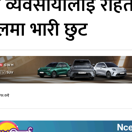
ा व्यवसायीलाई रा
लमा भारी छुट
२०:०१