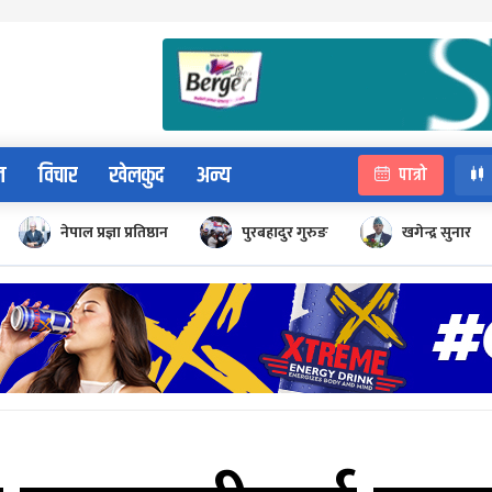
न
विचार
खेलकुद
अन्य
पात्रो
नेपाल प्रज्ञा प्रतिष्ठान
पुरबहादुर गुरुङ
खगेन्द्र सुनार