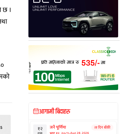
ो छ ।
तथा
५०
्मको
आगामी बिदाहरु
जनै पूर्णिमा
२१ दिन बाँकी
१२
-
भाद्र १२, २०८३
Aug 28, 2026
शुक्र