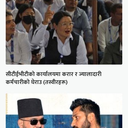
सीटीईभीटीको कार्यालयमा करार र ज्यालादारी
कर्मचारीको घेराउ (तस्वीरहरू)