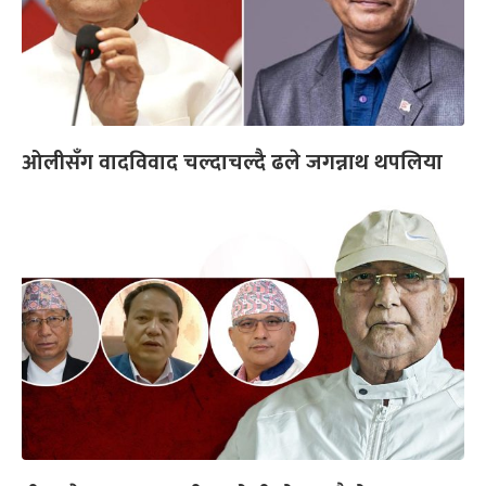
ओलीसँग वादविवाद चल्दाचल्दै ढले जगन्नाथ थपलिया