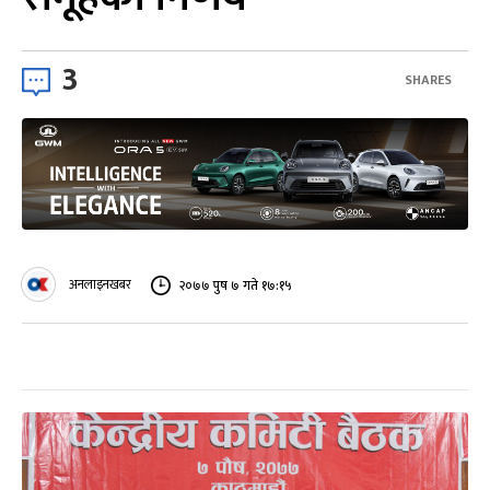
3
SHARES
अनलाइनखबर
२०७७ पुष ७ गते १७:१५