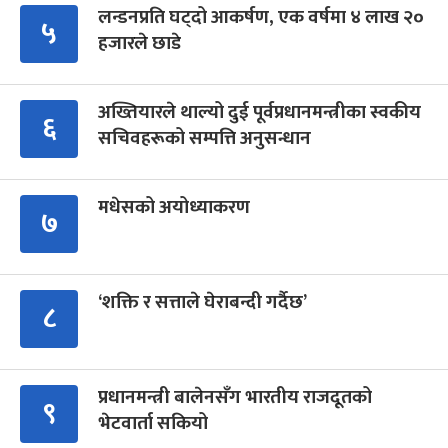
लन्डनप्रति घट्दो आकर्षण, एक वर्षमा ४ लाख २०
५
हजारले छाडे
अख्तियारले थाल्यो दुई पूर्वप्रधानमन्त्रीका स्वकीय
६
सचिवहरूको सम्पत्ति अनुसन्धान
मधेसको अयोध्याकरण
७
‘शक्ति र सत्ताले घेराबन्दी गर्दैछ’
८
प्रधानमन्त्री बालेनसँग भारतीय राजदूतको
९
भेटवार्ता सकियो