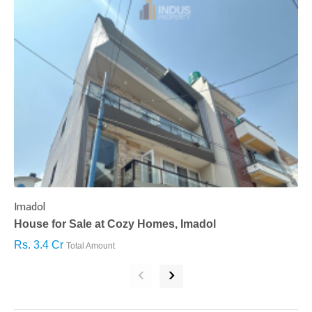
Imadol
B
House for Sale at Cozy Homes, Imadol
B
Rs. 3.4 Cr
R
Total Amount
‹
›