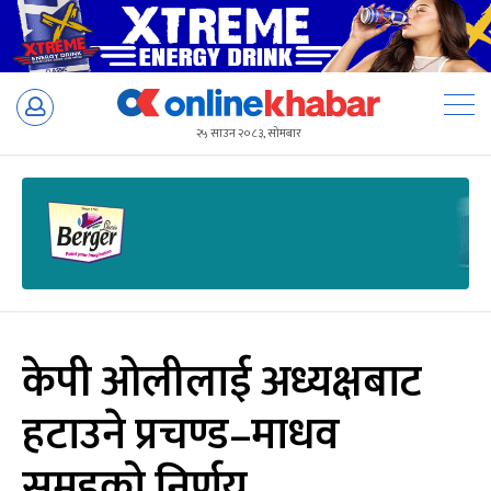
Skip
to
२५ साउन २०८३, सोमबार
content
केपी ओलीलाई अध्यक्षबाट
हटाउने प्रचण्ड–माधव
समूहको निर्णय