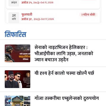
-
असोज २५, २०८३
Oct 11, 2026
आइत
फूलपाती
२ महिना बाँकी
३१
-
असोज ३१ , २०८३
Oct 17, 2026
शनि
कार्तिक सङ्क्रान्ति
२ महिना बाँकी
१
सिफारिस
-
कार्तिक १, २०८३
Oct 18, 2026
आइत
सेनाको नाइटभिजन हेलिकप्टर :
महानवमी
२ महिना बाँकी
३
-
भीआईपीका लागि उड्छ, जनताको
कार्तिक ३, २०८३
Oct 20, 2026
मंगल
ज्यान बचाउन उड्दैन
विजयादशमी
२ महिना बाँकी
४
-
कार्तिक ४, २०८३
Oct 21, 2026
बुध
यी दृश्य हेर्न कालो चस्मा खोल्नै पर्छ
पापा‌ङ्कुशा एकादशी व्रत
२ महिना बाँकी
५
-
कार्तिक ५, २०८३
Oct 22, 2026
बिहि
गाँजा तस्करीमा एम्बुलेन्सको दुरुपयोग
कुकुर तिहार
३ महिना बाँकी
२२
-
कार्तिक २२, २०८३
Nov 8, 2026
आइत