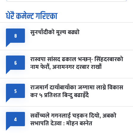
धेरै कमेन्ट गरिएका
पूर्णिमा व्रत
७ महिना बाँकी
७
-
चैत्र ७, २०८३
Mar 21, 2027
आइत
सुनचाँदीको मूल्य बढ्यो
फागुपूर्णिमा
८
७ महिना बाँकी
८
-
चैत्र ८, २०८३
Mar 22, 2027
सोम
रास्वपा सांसद ढकाल भन्छन्- सिंहदरबारको
६
नाम फेरौं, अनामनगर दरबार राखौं
राजमार्ग दायाँबायाँका जग्गामा लाग्ने विकास
५
कर ५ प्रतिशत बिन्दु बढाइँदै
सर्वोच्चले गगनलाई चड्कन दियो, अबको
४
सभापति देउवा : मोहन बस्नेत