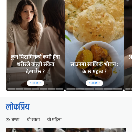
कुन भिटामिनको कमी हुँदा
अ
शरीरले कस्तो संकेत
साउनमा सात्त्विक भोजन :
देखाउँछ ?
के छ महत्व ?
7
STORIES
6
STORIES
लोकप्रिय
२४ घण्टा
यो साता
यो महिना