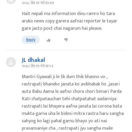
२०७८ जेठ १९ गते १२:४४
Hait nepali ma information dinu ramro ho tara
aruko news copy garera aafnai reporter le tayar
gare jasto post chai nagarum hai please.
Reply
JL dhakal
२०७८ जेठ १९ गते ११:५२
Mantri Gyawali ji le Ek dum thik bhanno vo ,
rastrapati bhaneko janata ko avibhabak ho ,jasari
auta Babu Aama le aafno chora chori bimari Parda
Kati chatpatauchan tehi chatpatahat aadarniya
rastrapati lai bhayera aafna janata lai corona bata
mukta garna uha le bidesi mitra rastra haru sangha
sahyog ko lagi pahal garnu bhayo yo ati nai
prasansaniye cha , rastrapati jyu sangha maile