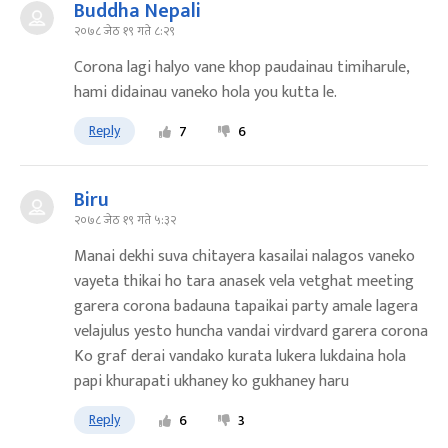
Buddha Nepali
२०७८ जेठ १९ गते ८:२९
Corona lagi halyo vane khop paudainau timiharule,
hami didainau vaneko hola you kutta le.
Reply
7
6
Biru
२०७८ जेठ १९ गते ५:३२
Manai dekhi suva chitayera kasailai nalagos vaneko
vayeta thikai ho tara anasek vela vetghat meeting
garera corona badauna tapaikai party amale lagera
velajulus yesto huncha vandai virdvard garera corona
Ko graf derai vandako kurata lukera lukdaina hola
papi khurapati ukhaney ko gukhaney haru
Reply
6
3