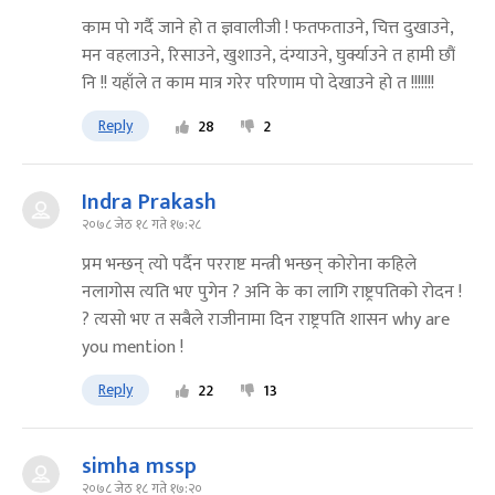
काम पो गर्दै जाने हो त ज्ञवालीजी ! फतफताउने, चित्त दुखाउने,
मन वहलाउने, रिसाउने, खुशाउने, दंग्याउने, घुर्क्याउने त हामी छौं
नि !! यहाँले त काम मात्र गरेर परिणाम पो देखाउने हो त !!!!!!!
Reply
28
2
Indra Prakash
२०७८ जेठ १८ गते १७:२८
प्रम भन्छन् त्यो पर्दैन परराष्ट मन्त्री भन्छन् कोरोना कहिले
नलागोस त्यति भए पुगेन ? अनि के का लागि राष्ट्रपतिको रोदन !
? त्यसो भए त सबैले राजीनामा दिन राष्ट्रपति शासन why are
you mention !
Reply
22
13
simha mssp
२०७८ जेठ १८ गते १७:२०