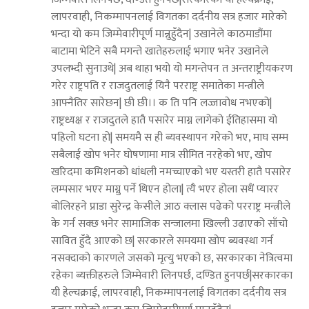
लापरवाही, निकम्मापनलाई विगतका दर्दनीय सत्र हजार मारेको
भन्दा यो कम जिम्मेवारीपूर्ण मान्नुहुँदैन| उखानेले काठमाडौंमा
बाटामा भेटिने सबै मगन्ते खातेहरुलाई भगाए भनेर उखानेले
उपलभ्दी सुनाउथे| अब थाहा भयो यो मगन्तेपन त अन्तराष्ट्रीयकरण
गरेर राष्ट्रपति र राजदुतलाई यिनै परराष्ट्र समातेका मन्त्रीले
आफ्नैतिर सारेछन| छी छी।। क ति पनि लज्जावोध नभएको|
राष्ट्रध्यक्ष र राजदुतले हातै पसारेर माग्न लागेको ईतिहासमा यो
पहिलो घटना हो| समयमै स ही ब्यवस्थापन गरेको भए, माघ सम्म
सबैलाई खोप भनेर घोषणामा मात्र सीमित नरहेको भए, खोप
खरिदमा कमिशनको धांधली नमच्चाएको भए यस्तरी हातै पसारेर
लम्पसार भएर माग्नु पर्ने थिएन होला| त्यै भएर होला सधैं प्यारर
बोलिरहने प्राडा सुरेन्द्र केसीले आठ क्लास पढेको परराष्ट्र मन्त्रीले
के गर्न सक्छ भनेर सामाजिक सन्जालमा खिल्ली उढाएको साँचो
सावित हुँदै आएको छ| सरकारले समयमा खोप ब्यवस्था गर्न
नसक्दाको कारणले जसको मृत्‍यु भएको छ, सरकारका नेत्रित्वमा
रहेका ब्यक्तीहरुले जिम्मेवारी लिनपर्छ, दण्डित हुनपर्छ|सरकारका
यी हेल्चक्राई, लापरवाही, निकम्मापनलाई विगतका दर्दनीय सत्र