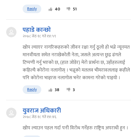
Reply
40
51
पहाडे कान्छाे
२०७८ जेठ १८ गते १४:५९
खोप ल्याएर नागरिकहरुको जीवन रक्षा गर्नु ठूलो हो भन्ने न्यूनमत
मानवीयता समेत नराखेकोती नेता, जसले अत्यन्त छुद्र ढंगले
टिप्पणी गर्नु भएको छ, (हात जोडेर) मेरो प्रार्थना छ, उहाँहरुलाई
कहिल्यै कोरोना नलागोस् । भन्नूकाे मतलव भीमरावललाइ कहीले
पनि काेराेना भाइरस नलागाेस भनेर कामना गरेकाे पाइयाे ।
Reply
38
3
युवराज अधिकारी
२०७८ जेठ १८ गते १४:४६
खोप ल्याउन पहल गर्दा पनी विरोध गर्नेहरु राष्ट्रिय अपराधी हुन ।