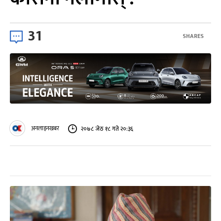
31
SHARES
अनलाइनखबर
२०७८ जेठ १८ गते २०:३६