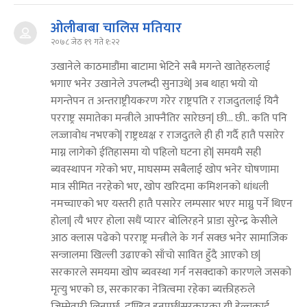
ओलीबाबा चालिस मतियार
२०७८ जेठ १९ गते १:२२
उखानेले काठमाडौंमा बाटामा भेटिने सबै मगन्ते खातेहरुलाई
भगाए भनेर उखानेले उपलभ्दी सुनाउथे| अब थाहा भयो यो
मगन्तेपन त अन्तराष्ट्रीयकरण गरेर राष्ट्रपति र राजदुतलाई यिनै
परराष्ट्र समातेका मन्त्रीले आफ्नैतिर सारेछन| छी... छी.. कति पनि
लज्जावोध नभएको| राष्ट्रध्यक्ष र राजदुतले ही ही गर्दै हातै पसारेर
माग्न लागेको ईतिहासमा यो पहिलो घटना हो| समयमै सही
ब्यवस्थापन गरेको भए, माघसम्म सबैलाई खोप भनेर घोषणामा
मात्र सीमित नरहेको भए, खोप खरिदमा कमिशनको धांधली
नमच्चाएको भए यस्तरी हातै पसारेर लम्पसार भएर माग्नु पर्ने थिएन
होला| त्यै भएर होला सधैं प्यारर बोलिरहने प्राडा सुरेन्द्र केसीले
आठ क्लास पढेको परराष्ट्र मन्त्रीले के गर्न सक्छ भनेर सामाजिक
सन्जालमा खिल्ली उढाएको साँचो सावित हुँदै आएको छ|
सरकारले समयमा खोप ब्यवस्था गर्न नसक्दाको कारणले जसको
मृत्‍यु भएको छ, सरकारका नेत्रित्वमा रहेका ब्यक्तीहरुले
जिम्मेवारी लिनपर्छ, दण्डित हुनपर्छ|सरकारका यी हेल्चक्राई,