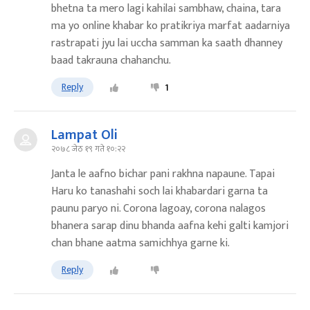
bhetna ta mero lagi kahilai sambhaw, chaina, tara
ma yo online khabar ko pratikriya marfat aadarniya
rastrapati jyu lai uccha samman ka saath dhanney
baad takrauna chahanchu.
Reply
1
Lampat Oli
२०७८ जेठ १९ गते १०:२२
Janta le aafno bichar pani rakhna napaune. Tapai
Haru ko tanashahi soch lai khabardari garna ta
paunu paryo ni. Corona lagoay, corona nalagos
bhanera sarap dinu bhanda aafna kehi galti kamjori
chan bhane aatma samichhya garne ki.
Reply