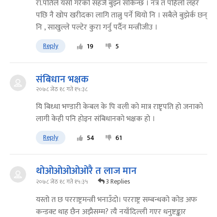
रा.पतिले यसो गरेको सहजै बुझ्न सकिन्छ । नत्र त पहिलो लहर
पछि नै खोप खरीदका लागि तात्नु पर्ने थियो नि । सबैले बुझेर्क छन्
नि , साखुल्ले पल्टेर कुरा गर्नु पर्दैन मन्त्रीजीउ ।
Reply
19
5
संबिधान भक्षक
२०७८ जेठ १८ गते १५:३८
यि बिध्धा भण्डारी केबल के पि वली काे मात्र राष्टृपति हाे जनाकाे
लागी केही पनि हाेइन संबिधानकाे भक्षक हाे ।
Reply
54
61
थोओओओओओरै त लाज मान
3 Replies
२०७८ जेठ १८ गते १५:३५
यस्तो त छ परराष्ट्रमन्त्री भनाउँदो। परराष्ट्र सम्बन्धको कोड अफ
कन्डक्ट थाह छैन अझैसम्म? त्यै नयाँदिल्ली गएर धनुष्टङ्कार