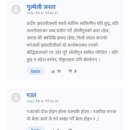
गुल्मेली जनता
२०७८ जेठ १८ गते १७:३९
प्रदीप ज्ञवालीजस्तो यस्तो सालिन ब्यक्तिभित्र यति छुद्र, यति
तल्लोस्तरका शब्द प्रयोग गर्ने ओलीपुत्रको बास रहेछ,
जनता धेरै बर्षदेखि भ्रममा रहेछ, निलो स्याल करायो
भनेजस्तै ज्ञवालीजीको यो कार्यकालमा उनको
बौद्धिकताको रङ उडेर पुरै ओलीपुत्र सावित गरिदिए । यति
छुद्र त महेश वस्नेत, गोकुलहरु पनि बोल्दैनन् ।
Reply
11
5
पउत
२०७८ जेठ १८ गते १७:२४
नजरकाे दाेश हाेइन हाेला चश्माकै हाेला । नजरीया फरक
याे बेला जस्ते जे गर्न सक्छ गर्ने बेला हाेइन र ./