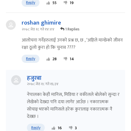
Reply
55
19
roshan ghimire
1 Replies
२०७८ जेठ १८ गते १४:४४
आलोचना गर्नेहरुलाई उनको प्रश्न छ, छ , ‘अहिले मान्छेको जीवन
रक्षा ठूलो कुरा हो कि चुनाव ????
Reply
28
14
हजुरबा
२०७८ जेठ १८ गते १६:३४
नेपालका केही मानिस, मिडिया र वकीलले बाेलेकाे सुन्दा र
लेखेकाे देख्दा पनि दया लागेर आउँछ । नकारात्मक
साेचाइ भएकाे मानिसले हरेक कुरालाइ नकारात्मक नै
देख्छ ।
Reply
16
3