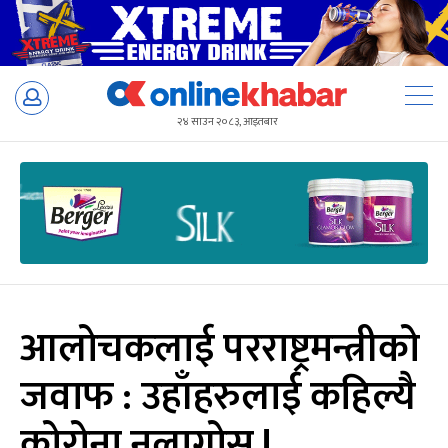
Skip
to
२४ साउन २०८३, आइतबार
content
आलोचकलाई परराष्ट्रमन्त्रीको
जवाफ : उहाँहरुलाई कहिल्यै
कोरोना नलागोस् !