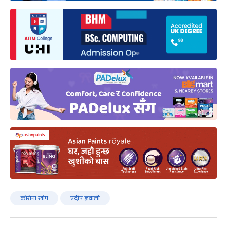
कोरोना खोप
प्रदीप ज्ञवाली