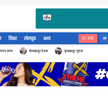
न
विचार
खेलकुद
अन्य
पात्रो
गगन थापा
शेरबहादुर देउवा
पुरबहादुर गुरुङ