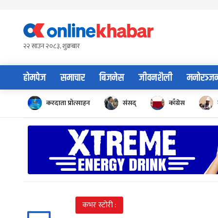
Skip
to
content
२२ साउन २०८३, शुक्रबार
होमपेज
समाचार
बिजनेस
जीवनशैली
मनोरञ्ज
करदाता प्रोत्साहन
संसद्
काँग्रेस
कभर स्टोरी :