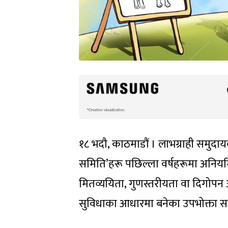
१८ भदौ, काठमाडौं । लाभग्राही समुदा
समिति’हरू पछिल्ला वर्षहरूमा अनियमित
मितव्ययिता, गुणस्तरीयता वा दिगोपन अ
सुविधाका आधारमा बनेका उपभोक्ता सम