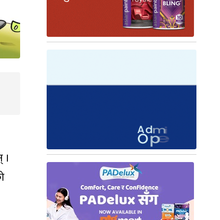
् ।
को