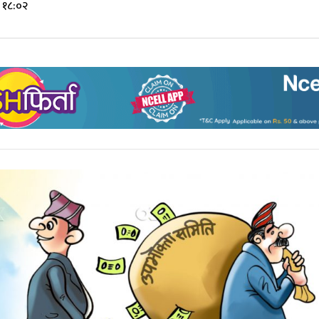
 १८:०२