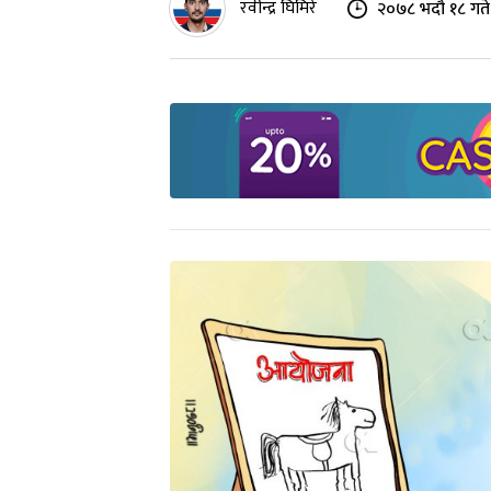
रवीन्द्र घिमिरे
२०७८ भदौ १८ गते