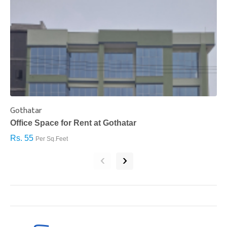
Gothatar
S
Office Space for Rent at Gothatar
H
Rs. 55
R
Per Sq.Feet
‹
›