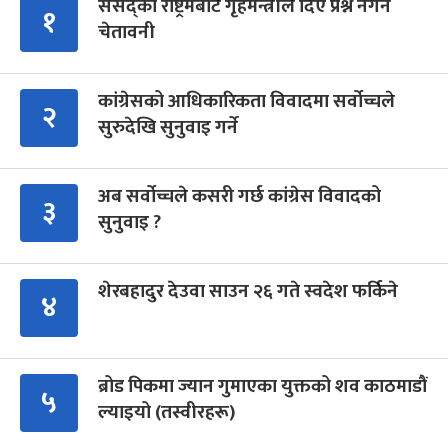
संसद्को रोष्ट्रमबाटै गृहमन्त्रीले दिए प्रश्न नगर्न
१
चेतावनी
कांग्रेसको आधिकारिकता विवादमा सर्वोच्चले
२
सुरुदेखि सुनुवाइ गर्ने
अब सर्वोच्चले कसरी गर्छ कांग्रेस विवादको
३
सुनुवाइ ?
शेरबहादुर देउवा साउन २६ गते स्वदेश फर्किने
४
ब्रोड पिकमा ज्यान गुमाएका युक्तको शव काठमाडौं
५
ल्याइयो (तस्वीरहरू)