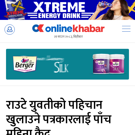
Skip
to
२१ साउन २०८३, बिहीबार
content
राउटे युवतीको पहिचान
खुलाउने पत्रकारलाई पाँच
महिना कैद