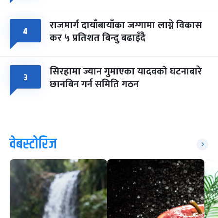
राजमार्ग दायाँबायाँका जग्गामा लाग्ने विकास
४
कर ५ प्रतिशत बिन्दु बढाइँदै
सिरहामा ज्यान गुमाएका यादवको घटनाबारे
३
छानबिन गर्न समिति गठन
वेबस्टोरिज