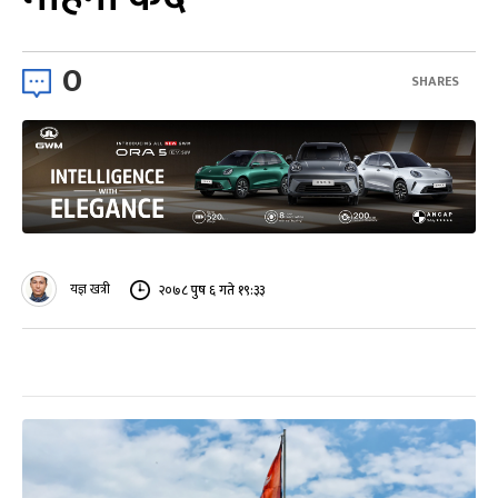
0
SHARES
यज्ञ खत्री
२०७८ पुष ६ गते १९:३३