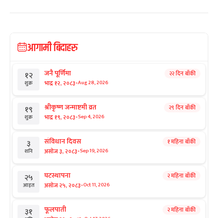
आगामी बिदाहरु
जनै पूर्णिमा
२२ दिन बाँकी
१२
-
भाद्र १२, २०८३
Aug 28, 2026
शुक्र
श्रीकृष्ण जन्माष्टमी व्रत
२९ दिन बाँकी
१९
-
भाद्र १९, २०८३
Sep 4, 2026
शुक्र
संविधान दिवस
१ महिना बाँकी
३
-
असोज ३, २०८३
Sep 19, 2026
शनि
घटस्थापना
२ महिना बाँकी
२५
-
असोज २५, २०८३
Oct 11, 2026
आइत
फूलपाती
२ महिना बाँकी
३१