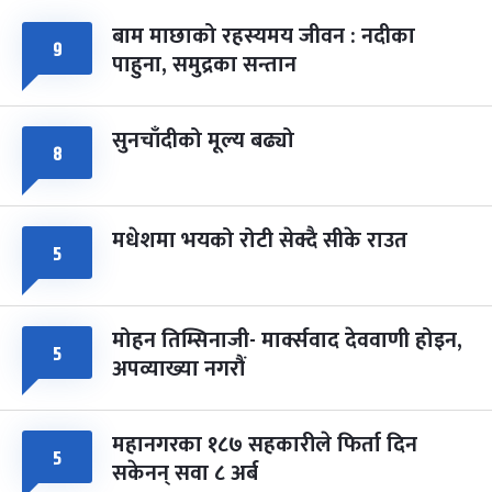
बाम माछाको रहस्यमय जीवन : नदीका
फागुपूर्णिमा
७ महिना बाँकी
८
९
पाहुना, समुद्रका सन्तान
-
चैत्र ८, २०८३
Mar 22, 2027
सोम
सुनचाँदीको मूल्य बढ्यो
८
मधेशमा भयको रोटी सेक्दै सीके राउत
५
मोहन तिम्सिनाजी- मार्क्सवाद देववाणी होइन,
५
अपव्याख्या नगरौं
महानगरका १८७ सहकारीले फिर्ता दिन
५
सकेनन् सवा ८ अर्ब