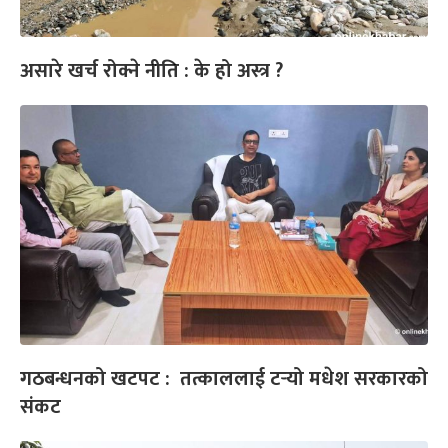
असारे खर्च रोक्ने नीति : के हो अस्त्र ?
गठबन्धनको खटपट : तत्काललाई टर्‍यो मधेश सरकारको
संकट