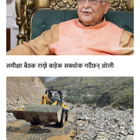
समीक्षा बैठक राख्ने बाहेक सबथोक गर्दैछन् ओली