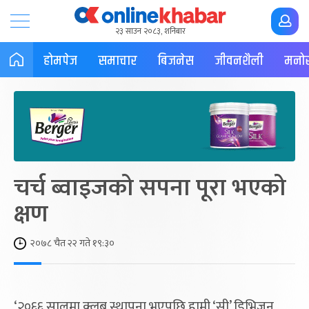
२३ साउन २०८३, शनिबार
होमपेज
समाचार
बिजनेस
जीवनशैली
मनोर
चर्च ब्वाइजको सपना पूरा भएको
क्षण
२०७८ चैत २२ गते १९:३०
‘२०६६ सालमा क्लब स्थापना भएपछि हामी ‘सी’ डिभिजन