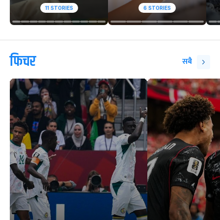
11
STORIES
6
STORIES
फिचर
सबै