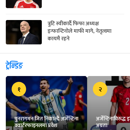
त्रुटि स्वीकार्दै फिफा अध्यक्ष
इन्फान्टिनोले माफी मागे, नेतृत्वमा
कायमै रहने
ट्रेन्डिङ
१
२
पुनरागमन जित निकाल्दै अर्जेन्टिना
अर्जेन्टिनाविरुद्ध 
क्वार्टरफाइनलमा प्रवेश
अग्रता