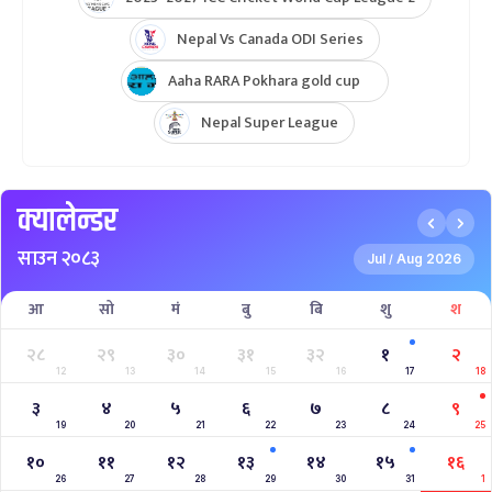
Nepal Vs Canada ODI Series
Aaha RARA Pokhara gold cup
Nepal Super League
क्यालेन्डर
साउन २०८३
Jul
Aug 2026
/
आ
सो
मं
बु
बि
शु
श
२८
२९
३०
३१
३२
१
२
12
13
14
15
16
17
18
३
४
५
६
७
८
९
19
20
21
22
23
24
25
१०
११
१२
१३
१४
१५
१६
26
27
28
29
30
31
1