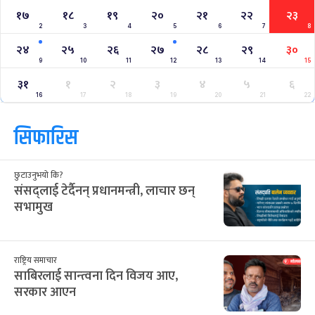
१७
१८
१९
२०
२१
२२
२३
2
3
4
5
6
7
8
२४
२५
२६
२७
२८
२९
३०
9
10
11
12
13
14
15
३१
१
२
३
४
५
६
16
17
18
19
20
21
22
सिफारिस
छुटाउनुभयो कि?
संसद्लाई टेर्दैनन् प्रधानमन्त्री, लाचार छन्
सभामुख
राष्ट्रिय समाचार
साबिरलाई सान्त्वना दिन विजय आए,
सरकार आएन