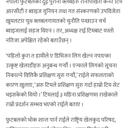
नेपाली फुटबलका दुई पुराना क्लबहरु रानीपोखरी कर्नर टिम
आरसीटी र ब्वाइज युनियन तथा गत संस्करणको उपविजेता
खुमलटार युथ क्लबलगायतको चुनौति पन्छाउन चर्च
ब्वाइजलाई सहज थिएन । तर, अध्यक्ष राई टिमबाट यस्तो
नतिजा अपेक्षित रहेको बताउँछन् ।
‘पहिलो कुरा त हामीले ए डिभिजन लिग खेल्न नपाएका
उत्कृष्ट खेलाडीहरु अनुबन्ध गर्‍यौं । एन्फाले लिगको सूचना
निकाल्ने वित्तिकै प्रशिक्षण सुरु गर्‍यौं,’ राईले सफलताको
कारण खुलाए, ‘अरु टिमले प्रशिक्षण सुरु गर्दा हाम्रो टिम सेट
भइसकेको थियो ।’ टिमलाई ३ महिना प्रशिक्षणमा राखेकाले
राम्रो प्रदर्शन सम्भव भएको राईले बताए ।
फुटबलको भोक शान्त पार्न राईले राष्ट्रिय खेलकुद परिषद,