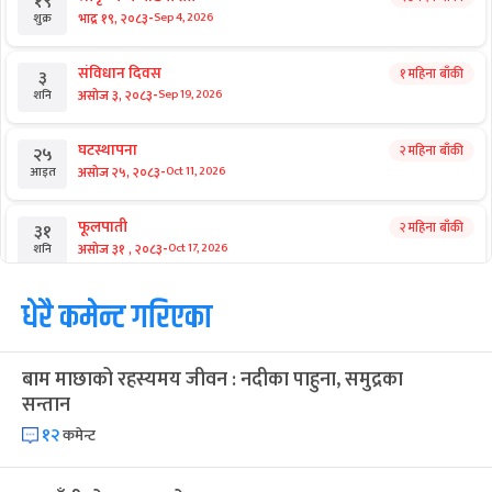
१९
-
भाद्र १९, २०८३
Sep 4, 2026
शुक्र
संविधान दिवस
१ महिना बाँकी
३
-
असोज ३, २०८३
Sep 19, 2026
शनि
घटस्थापना
२ महिना बाँकी
२५
-
असोज २५, २०८३
Oct 11, 2026
आइत
फूलपाती
२ महिना बाँकी
३१
-
असोज ३१ , २०८३
Oct 17, 2026
शनि
कार्तिक सङ्क्रान्ति
धेरै कमेन्ट गरिएका
२ महिना बाँकी
१
-
कार्तिक १, २०८३
Oct 18, 2026
आइत
बाम माछाको रहस्यमय जीवन : नदीका पाहुना, समुद्रका
महानवमी
२ महिना बाँकी
३
सन्तान
-
कार्तिक ३, २०८३
Oct 20, 2026
मंगल
१२
कमेन्ट
विजयादशमी
२ महिना बाँकी
४
-
कार्तिक ४, २०८३
Oct 21, 2026
बुध