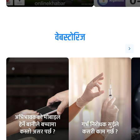
वेबस्टोरिज
अभिभावकको मोबाइल
हेर्ने बानीले बच्चामा
गर्भ निरोधक सुईले
कस्तो असर पर्छ ?
कसरी काम गर्छ ?