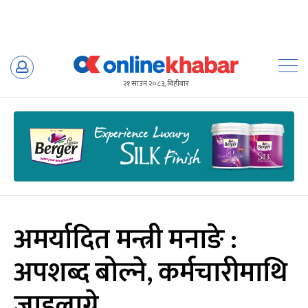
Skip
to
२१ साउन २०८३, बिहीबार
content
अमर्यादित मन्त्री मनाङे :
अपशब्द बोल्ने, कर्मचारीमाथि
जाइलाग्ने