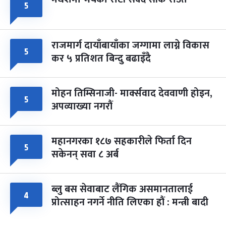
५
राजमार्ग दायाँबायाँका जग्गामा लाग्ने विकास
५
कर ५ प्रतिशत बिन्दु बढाइँदै
मोहन तिम्सिनाजी- मार्क्सवाद देववाणी होइन,
५
अपव्याख्या नगरौं
महानगरका १८७ सहकारीले फिर्ता दिन
५
सकेनन् सवा ८ अर्ब
ब्लु बस सेवाबाट लैंगिक असमानतालाई
४
प्रोत्साहन नगर्ने नीति लिएका हौं : मन्त्री बादी