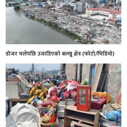
डोजर चलेपछि उजाडिएको बल्खु क्षेत्र (फोटो/भिडियो)