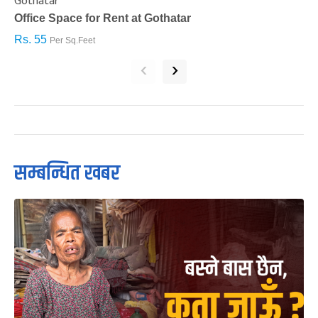
Gothatar
S
Office Space for Rent at Gothatar
H
Rs. 55
R
Per Sq.Feet
‹
›
सम्बन्धित खबर