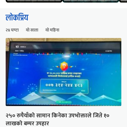
लोकप्रिय
२४ घण्टा
यो साता
यो महिना
२५० रुपैयाँको सामान किनेका उपभोक्ताले जिते १०
लाखको बम्पर उपहार