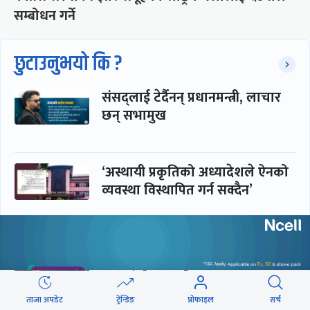
सम्बोधन गर्ने
छुटाउनुभयो कि ?
संसद्लाई टेर्दैनन् प्रधानमन्त्री, लाचार
छन् सभामुख
‘अस्थायी प्रकृतिको अध्यादेशले ऐनको
व्यवस्था विस्थापित गर्न सक्दैन’
सरकार-प्रसाईं लुकामारी : छिनमै
पक्राउ, तुरुन्तै रिहा
ताजा अपडेट
ट्रेन्डिङ
प्रोफाइल
सर्च