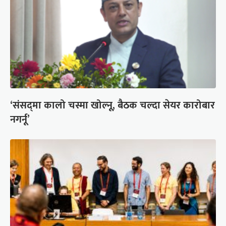
‘संसद्‍मा कालो चस्मा खोल्नू, बैठक चल्दा सेयर कारोबार
नगर्नू’