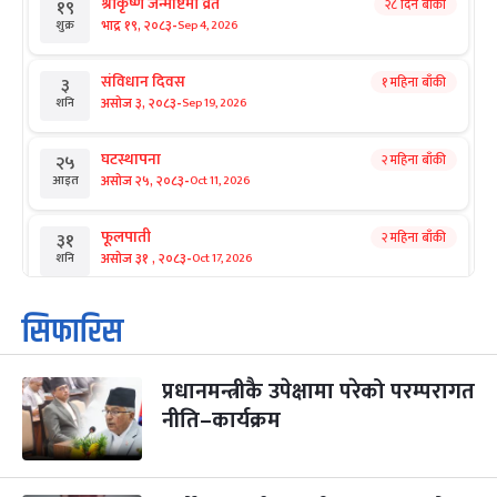
श्रीकृष्ण जन्माष्टमी व्रत
२८ दिन बाँकी
१९
-
भाद्र १९, २०८३
Sep 4, 2026
शुक्र
संविधान दिवस
१ महिना बाँकी
३
-
असोज ३, २०८३
Sep 19, 2026
शनि
घटस्थापना
२ महिना बाँकी
२५
-
असोज २५, २०८३
Oct 11, 2026
आइत
फूलपाती
२ महिना बाँकी
३१
-
असोज ३१ , २०८३
Oct 17, 2026
शनि
कार्तिक सङ्क्रान्ति
२ महिना बाँकी
१
सिफारिस
-
कार्तिक १, २०८३
Oct 18, 2026
आइत
प्रधानमन्त्रीकै उपेक्षामा परेको परम्परागत
महानवमी
२ महिना बाँकी
३
-
नीति–कार्यक्रम
कार्तिक ३, २०८३
Oct 20, 2026
मंगल
विजयादशमी
२ महिना बाँकी
४
-
कार्तिक ४, २०८३
Oct 21, 2026
बुध