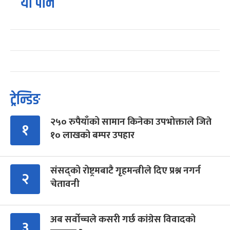
यो पनि
ट्रेन्डिङ
२५० रुपैयाँको सामान किनेका उपभोक्ताले जिते
१
१० लाखको बम्पर उपहार
संसद्को रोष्ट्रमबाटै गृहमन्त्रीले दिए प्रश्न नगर्न
२
चेतावनी
अब सर्वोच्चले कसरी गर्छ कांग्रेस विवादको
३