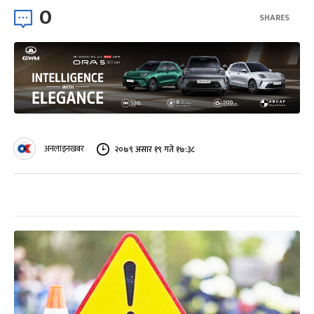
0
SHARES
अनलाइनखबर
२०७९ असार १९ गते १७:३८