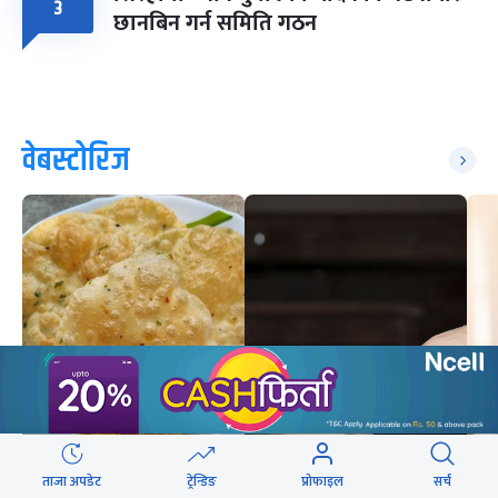
३
छानबिन गर्न समिति गठन
वेबस्टोरिज
अभिभावकको मोबाइल हेर्ने
साउनमा सात्त्विक भोजन :
बानीले बच्चामा कस्तो
ग
ताजा अपडेट
ट्रेन्डिङ
प्रोफाइल
सर्च