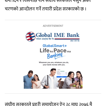
धर्ना दिने र त्यसपछि पनि संघीय सरकारले नसुने अर्काे
चरणको आन्दोलन गर्ने तयारी प्रदेश सरकारको छ ।
संघीय सरकारले प्रहरी समायोजन ऐन २८ माघ २०७६ मै