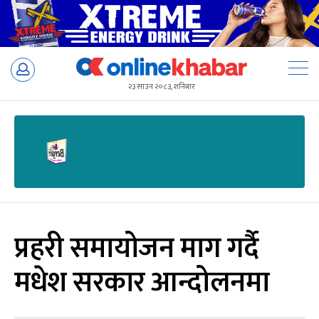
Skip
to
२३ साउन २०८३, शनिबार
content
प्रहरी समायोजन माग गर्दै
मधेश सरकार आन्दोलनमा