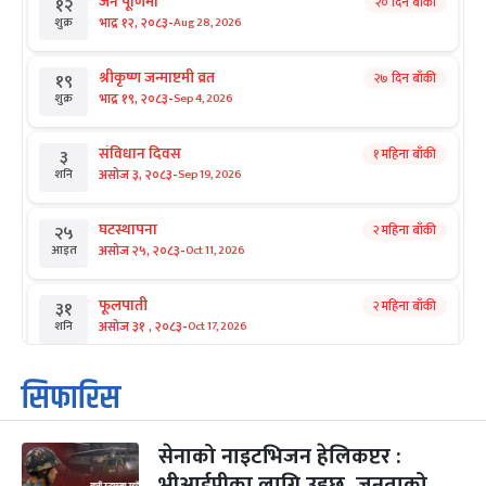
जनै पूर्णिमा
२० दिन बाँकी
१२
-
भाद्र १२, २०८३
Aug 28, 2026
शुक्र
श्रीकृष्ण जन्माष्टमी व्रत
२७ दिन बाँकी
१९
-
भाद्र १९, २०८३
Sep 4, 2026
शुक्र
संविधान दिवस
१ महिना बाँकी
३
-
असोज ३, २०८३
Sep 19, 2026
शनि
घटस्थापना
२ महिना बाँकी
२५
-
असोज २५, २०८३
Oct 11, 2026
आइत
फूलपाती
२ महिना बाँकी
३१
-
असोज ३१ , २०८३
Oct 17, 2026
शनि
कार्तिक सङ्क्रान्ति
२ महिना बाँकी
१
सिफारिस
-
कार्तिक १, २०८३
Oct 18, 2026
आइत
सेनाको नाइटभिजन हेलिकप्टर :
महानवमी
२ महिना बाँकी
३
-
भीआईपीका लागि उड्छ, जनताको
कार्तिक ३, २०८३
Oct 20, 2026
मंगल