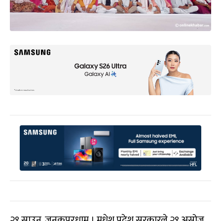
२९ साउन, जनकपुरधाम । मधेश प्रदेश सरकारले २९ असोज,