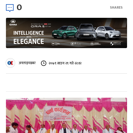
0
SHARES
अनलाइनखबर
२०७९ साउन २९ गते २२:१२