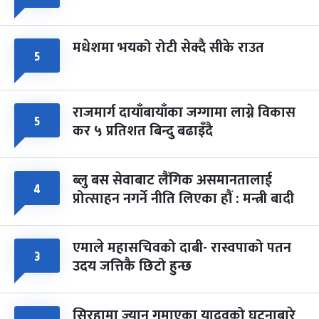
मधेशमा भयको रोटी सेक्दै सीके राउत
५
राजमार्ग दायाँबायाँका जग्गामा लाग्ने विकास
५
कर ५ प्रतिशत बिन्दु बढाइँदै
ब्लु बस सेवाबाट लैंगिक असमानतालाई
४
प्रोत्साहन नगर्ने नीति लिएका हौं : मन्त्री बादी
एमाले महासचिवको दाबी- रास्वपाको पतन
३
उदय जत्तिकै छिटो हुन्छ
सिरहामा ज्यान गुमाएका यादवको घटनाबारे