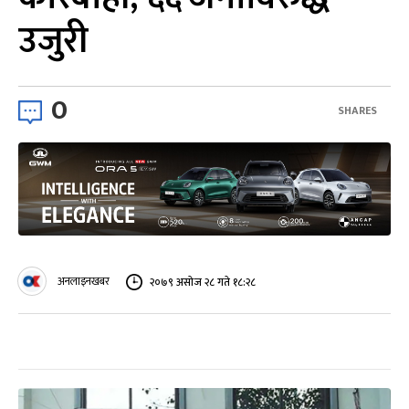
उजुरी
0
SHARES
अनलाइनखबर
२०७९ असोज २८ गते १८:२८