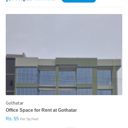
Gothatar
S
Office Space for Rent at Gothatar
H
Rs. 55
R
Per Sq.Feet