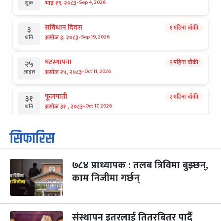
-
भाद्र १९, २०८३
Sep 4, 2026
शुक्र
संविधान दिवस
१ महिना बाँकी
३
-
असोज ३, २०८३
Sep 19, 2026
शनि
घटस्थापना
२ महिना बाँकी
२५
-
असोज २५, २०८३
Oct 11, 2026
आइत
फूलपाती
२ महिना बाँकी
३१
-
असोज ३१ , २०८३
Oct 17, 2026
शनि
कार्तिक सङ्क्रान्ति
२ महिना बाँकी
१
सिफारिस
-
कार्तिक १, २०८३
Oct 18, 2026
आइत
७८४ प्राध्यापक : तलब त्रिविमा बुझ्छन्,
महानवमी
२ महिना बाँकी
३
-
काम निजीमा गर्छन्
कार्तिक ३, २०८३
Oct 20, 2026
मंगल
विजयादशमी
२ महिना बाँकी
४
-
कार्तिक ४, २०८३
Oct 21, 2026
बुध
संस्थापन इतरलाई तितरबितर पार्दै