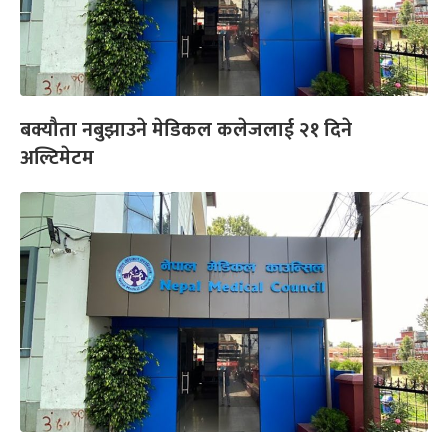
बक्यौता नबुझाउने मेडिकल कलेजलाई २१ दिने
अल्टिमेटम