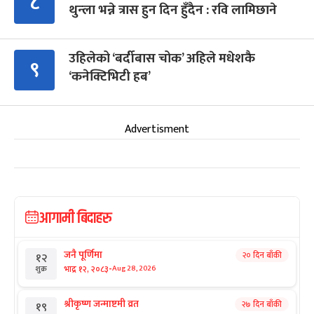
८
थुन्ला भन्ने त्रास हुन दिन हुँदैन : रवि लामिछाने
उहिलेको ‘बर्दीबास चोक’ अहिले मधेशकै
९
‘कनेक्टिभिटी हब’
Advertisment
आगामी बिदाहरु
जनै पूर्णिमा
२० दिन बाँकी
१२
-
भाद्र १२, २०८३
Aug 28, 2026
शुक्र
श्रीकृष्ण जन्माष्टमी व्रत
२७ दिन बाँकी
१९