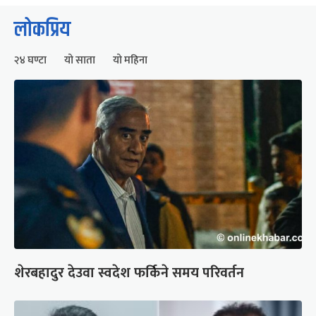
लोकप्रिय
२४ घण्टा
यो साता
यो महिना
शेरबहादुर देउवा स्वदेश फर्किने समय परिवर्तन