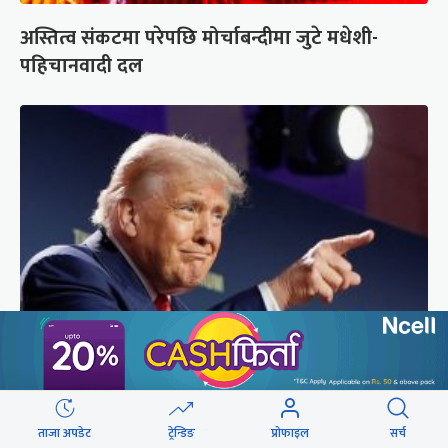
अस्तित्व संकटमा परेपछि मोर्चाबन्दीमा जुटे मधेशी-
पहिचानवादी दल
अमेरिकामा रूसमाथि प्रतिबन्ध लगाउने विधेयक पारित,
भारतसहित ५ देशमा शतप्रतिशत भन्सार शुल्क
ताजा अपडेट
ट्रेन्डिङ
प्रोफाइल
सर्च