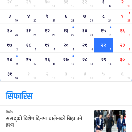
२८
२९
३०
३१
३२
१
२
12
13
14
15
16
17
18
३
४
५
६
७
८
९
19
20
21
22
23
24
25
१०
११
१२
१३
१४
१५
१६
26
27
28
29
30
31
1
१७
१८
१९
२०
२१
२२
२३
2
3
4
5
6
7
8
२४
२५
२६
२७
२८
२९
३०
9
10
11
12
13
14
15
३१
१
२
३
४
५
६
16
17
18
19
20
21
22
सिफारिस
विशेष
संसद्को विशेष दिनमा बालेनको बिझाउने
दृश्य