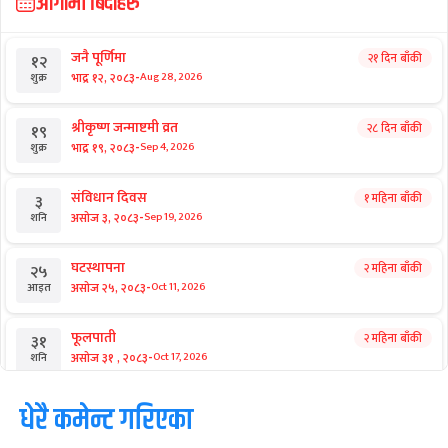
आगामी बिदाहरु
जनै पूर्णिमा
२१ दिन बाँकी
१२
-
भाद्र १२, २०८३
Aug 28, 2026
शुक्र
श्रीकृष्ण जन्माष्टमी व्रत
२८ दिन बाँकी
१९
-
भाद्र १९, २०८३
Sep 4, 2026
शुक्र
संविधान दिवस
१ महिना बाँकी
३
-
असोज ३, २०८३
Sep 19, 2026
शनि
घटस्थापना
२ महिना बाँकी
२५
-
असोज २५, २०८३
Oct 11, 2026
आइत
फूलपाती
२ महिना बाँकी
३१
-
असोज ३१ , २०८३
Oct 17, 2026
शनि
कार्तिक सङ्क्रान्ति
धेरै कमेन्ट गरिएका
२ महिना बाँकी
१
-
कार्तिक १, २०८३
Oct 18, 2026
आइत