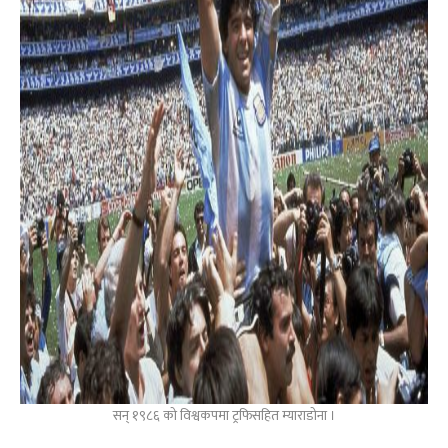
सन् १९८६ को विश्वकपमा ट्रफिसहित म्याराडोना ।