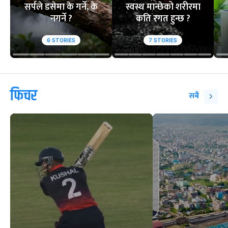
सर्पले डसेमा के गर्ने, के
स्वस्थ मान्छेको शरीरमा
नगर्ने ?
कति रगत हुन्छ ?
6
STORIES
7
STORIES
फिचर
सबै