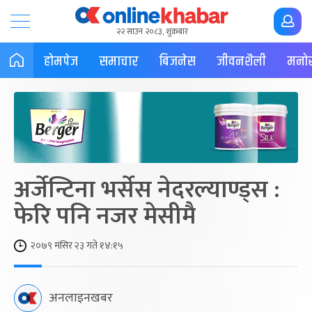
२२ साउन २०८३, शुक्रबार
होमपेज
समाचार
बिजनेस
जीवनशैली
मनोर
अर्जेन्टिना भर्सेस नेदरल्याण्ड्स :
फेरि पनि नजर मेसीमै
२०७९ मंसिर २३ गते १४:१५
अनलाइनखबर