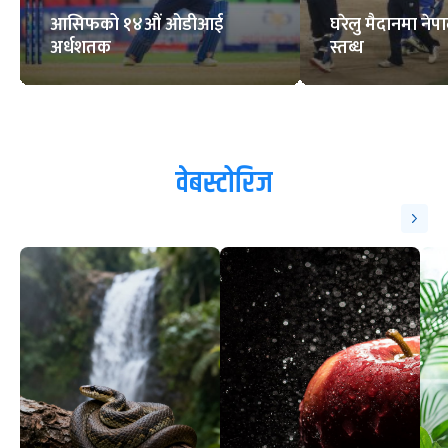
आसिफको १४औं ओडीआई
घरेलु मैदानमा नेप
अर्धशतक
स्तब्ध
वेबस्टोरिज