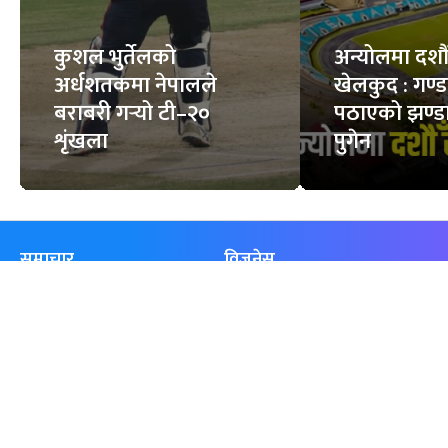
कुशल भुर्तेलको
अन्योलमा दशौँ र
अर्धशतकमा नेपालले
खेलकुद : गण्
बराबरी गर्‍यो टी–२०
पठाएको झण्डा
शृंखला
पुगेन
समाचार
विजनेस
समाज
बजार
विचार/ब्लग
पर्यटन
साहित्य
रोजगार
अन्तर्वार्ता
बैँक / वित्त
खेलकुद़़
अटो
जीवनशैली/स्वास्थ्य
सूचना-प्रविधि