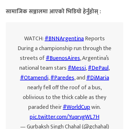
सामाजिक सञ्जालमा आएको भिडियो हेर्नुहोस् ‌:
WATCH:
#BNNArgentina
Reports
During a championship run through the
streets of
#BuenosAires
, Argentina’s
national team stars
#Messi
,
#DePaul
,
#Otamendi
,
#Paredes
, and
#DiMaria
nearly fell off the roof of a bus,
oblivious to the thick cable as they
paraded their
#WorldCup
win.
pic.twitter.com/YuqrvgWL7H
— Gurbaksh Singh Chahal (@gchahal)