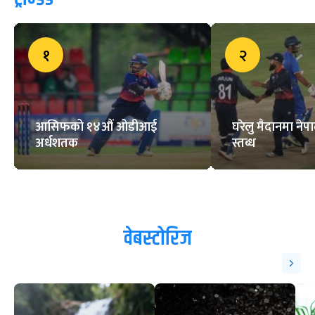
१
२
आसिफको १४औं ओडीआई
घरेलु मैदानमा नेप
अर्धशतक
स्तब्ध
वेबस्टोरिज