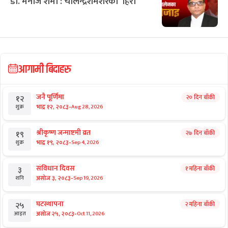
डा. मनोज शर्मा : चोलेन्द्रशमशेरका ‘हिरा’
आगामी बिदाहरु
जनै पूर्णिमा
२० दिन बाँकी
१२
-
भाद्र १२, २०८३
Aug 28, 2026
शुक्र
श्रीकृष्ण जन्माष्टमी व्रत
२७ दिन बाँकी
१९
-
भाद्र १९, २०८३
Sep 4, 2026
शुक्र
संविधान दिवस
१ महिना बाँकी
३
-
असोज ३, २०८३
Sep 19, 2026
शनि
घटस्थापना
२ महिना बाँकी
२५
-
असोज २५, २०८३
Oct 11, 2026
आइत