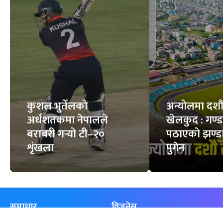
कुशल भुर्तेलको
अन्योलमा दशौँ र
अर्धशतकमा नेपालले
खेलकुद : गण्
बराबरी गर्‍यो टी–२०
पठाएको झण्डा
शृंखला
पुगेन
समाचार
विजनेस