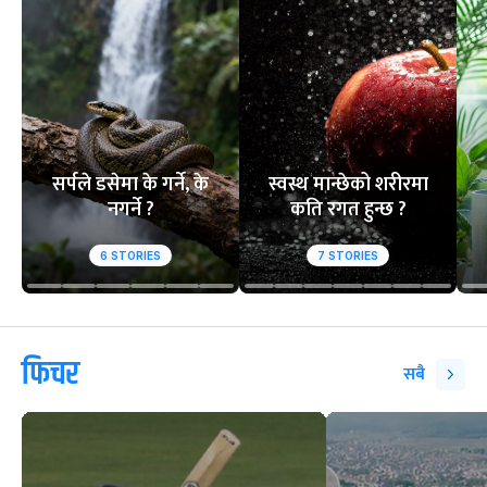
सर्पले डसेमा के गर्ने, के
स्वस्थ मान्छेको शरीरमा
नगर्ने ?
कति रगत हुन्छ ?
6
STORIES
7
STORIES
फिचर
सबै