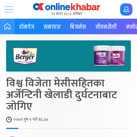
२३ साउन २०८३, शनिबार
होमपेज
समाचार
बिजनेस
जीवनशैली
मनोर
विश्व विजेता मेसीसहितका
अर्जेन्टिनी खेलाडी दुर्घटनाबाट
जोगिए
२०७९ पुष ५ गते १६:३७