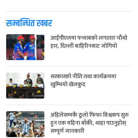
पूर्णिमा व्रत
७ महिना बाँकी
७
-
चैत्र ७, २०८३
Mar 21, 2027
आइत
सम्बन्धित खबर
फागुपूर्णिमा
७ महिना बाँकी
८
-
चैत्र ८, २०८३
Mar 22, 2027
सोम
आईपीएलमा पन्जाबको लगातार चौथो
हार, दिल्ली बाहिरिनबाट जोगियो
सरकारको नीति तथा कार्यक्रममा
खुम्चियो खेलकुद
अहिलेसम्मकै ठूलो फिफा विश्वकप सुरु
हुन एक महिना बाँकी, थाहा पाउनुहोस्
सम्पूर्ण जानकारी