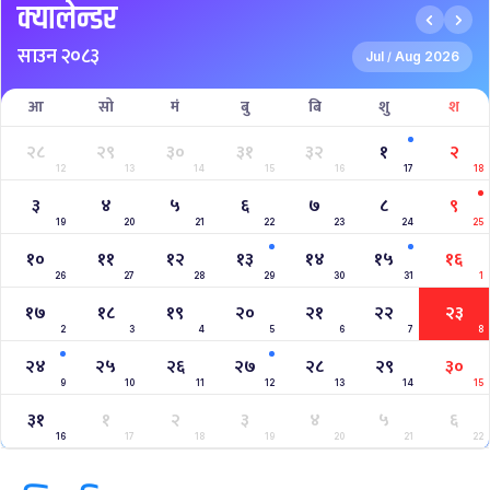
क्यालेन्डर
साउन २०८३
Jul
Aug 2026
/
आ
सो
मं
बु
बि
शु
श
२८
२९
३०
३१
३२
१
२
12
13
14
15
16
17
18
३
४
५
६
७
८
९
19
20
21
22
23
24
25
१०
११
१२
१३
१४
१५
१६
26
27
28
29
30
31
1
१७
१८
१९
२०
२१
२२
२३
2
3
4
5
6
7
8
२४
२५
२६
२७
२८
२९
३०
9
10
11
12
13
14
15
३१
१
२
३
४
५
६
16
17
18
19
20
21
22