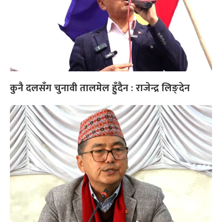
कुनै दलसँग चुनावी तालमेल हुँदैन : राजेन्द्र लिङ्देन