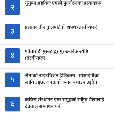
गुन्डुमा अड्किए एमाले पुनर्गठनका प्रस्तावहरू
२
प्रज्ञाका तीन कुलपतिको शपथ (तस्वीरहरू)
३
पर्वतारोही पुरबहादुर गुरुङको अन्त्येष्टि
४
(तस्वीरहरू)
सेनाको नाइटभिजन हेलिकप्टर : भीआईपीका
५
लागि उड्छ, जनताको ज्यान बचाउन उड्दैन
कांग्रेस संस्थापन इतर समूहको राष्ट्रिय भेलालाई
६
देउवाले सम्बोधन गर्ने