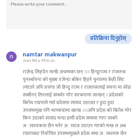
प्रतिक्रिया दिनुहोस्
namtar makwanpur
२०७९ माघ ७ गते १८:३०
राजेन्द्र लिङ्देन मान्छे अचम्मका छन् ।।। हिन्दुराज्य र राजतन्त्र
पुनर्स्थापना काे मुख्य एजेन्डा बाेकेर हिड्ने चुनावमा केही सिट
ल्याउने अनि प्रचण्ड जाे हिन्दु राज्य र राजतन्त्रलाई सपना मा साेच्न
सक्दैनन् तिनलाई समर्थन गरेर सरकारमा जान्छन् । प्रदेसकाे
बिराेध राप्रपाले गर्छ प्रदेसमा सांसद उठाउछ र हुदा हुदा
उपसभामुख पनि भागबन्डामा खान्छ ।।।अनि प्रदेस काे बिराेध गरेर
किन उठाकाे सासंद भन्दा हामी प्रदेस सभामा गएर यस्काे
अावश्यकता छैन भनेर अावाज उठाउन गएकाे भन्छ ल अब
राप्रपाबाट निर्वाचित उपसभामुखले प्रदेस सभा अावश्यक छैन