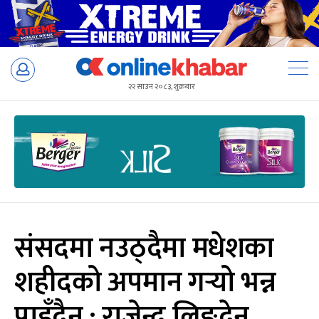
Skip
to
२२ साउन २०८३, शुक्रबार
content
संसदमा नउठ्दैमा मधेशका
शहीदको अपमान गर्‍यो भन्न
पाइँदैन : राजेन्द्र लिङ्देन