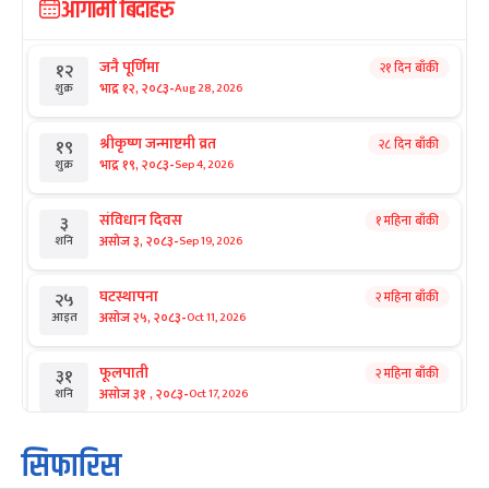
आगामी बिदाहरु
जनै पूर्णिमा
२१ दिन बाँकी
१२
-
भाद्र १२, २०८३
Aug 28, 2026
शुक्र
श्रीकृष्ण जन्माष्टमी व्रत
२८ दिन बाँकी
१९
-
भाद्र १९, २०८३
Sep 4, 2026
शुक्र
संविधान दिवस
१ महिना बाँकी
३
-
असोज ३, २०८३
Sep 19, 2026
शनि
घटस्थापना
२ महिना बाँकी
२५
-
असोज २५, २०८३
Oct 11, 2026
आइत
फूलपाती
२ महिना बाँकी
३१
-
असोज ३१ , २०८३
Oct 17, 2026
शनि
कार्तिक सङ्क्रान्ति
२ महिना बाँकी
१
सिफारिस
-
कार्तिक १, २०८३
Oct 18, 2026
आइत