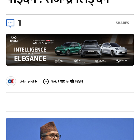
1
SHARES
अनलाइनखबर
२०७९ माघ ७ गते १४:१३