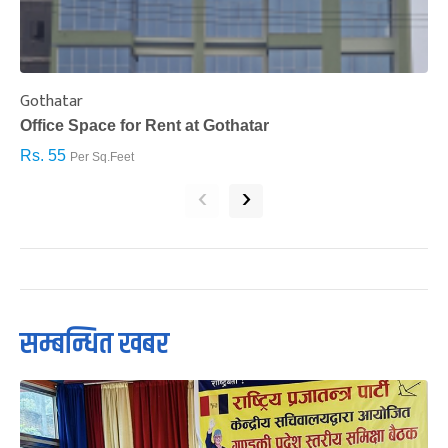
Gothatar
S
Office Space for Rent at Gothatar
H
Rs. 55
R
Per Sq.Feet
‹
›
सम्बन्धित खबर