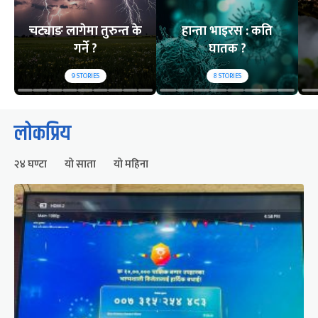
चट्याङ लागेमा तुरुन्त के
हान्ता भाइरस : कति
गर्ने ?
घातक ?
9
STORIES
8
STORIES
लोकप्रिय
२४ घण्टा
यो साता
यो महिना