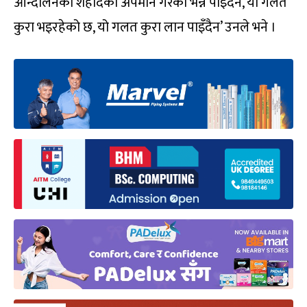
आन्दोलनको शहीदको अपमान गरेको भन्न पाइँदैन, यो गलत
कुरा भइरहेको छ, यो गलत कुरा लान पाइँदैन’ उनले भने ।