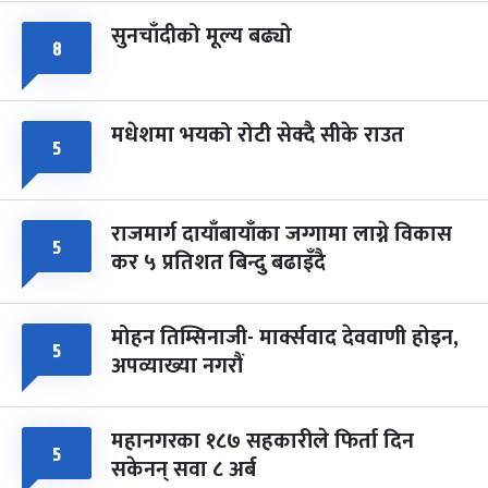
सुनचाँदीको मूल्य बढ्यो
८
मधेशमा भयको रोटी सेक्दै सीके राउत
५
राजमार्ग दायाँबायाँका जग्गामा लाग्ने विकास
५
कर ५ प्रतिशत बिन्दु बढाइँदै
मोहन तिम्सिनाजी- मार्क्सवाद देववाणी होइन,
५
अपव्याख्या नगरौं
महानगरका १८७ सहकारीले फिर्ता दिन
५
सकेनन् सवा ८ अर्ब