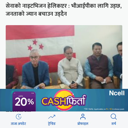
सेनाको नाइटभिजन हेलिकप्टर : भीआईपीका लागि उड्छ,
जनताको ज्यान बचाउन उड्दैन
कांग्रेस संस्थापन इतर समूहको राष्ट्रिय भेलालाई देउवाले
सम्बोधन गर्ने
ताजा अपडेट
ट्रेन्डिङ
प्रोफाइल
सर्च