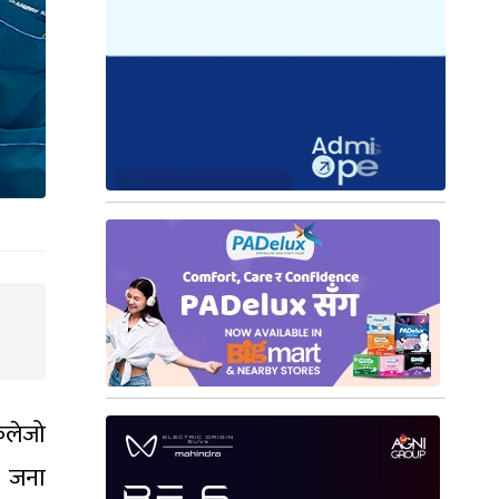
कलेजो
२ जना