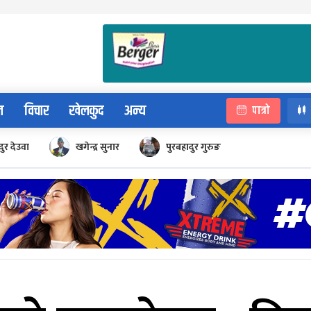
न
विचार
खेलकुद
अन्य
पात्रो
ुर देउवा
खगेन्द्र सुनार
पुरबहादुर गुरुङ