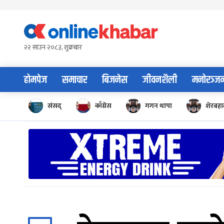
Skip
to
content
२२ साउन २०८३, शुक्रबार
होमपेज
समाचार
बिजनेस
जीवनशैली
मनोरञ्ज
संसद्
काँग्रेस
गगन थापा
शेरबहाद