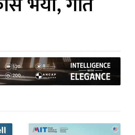
िकास भयो, गति