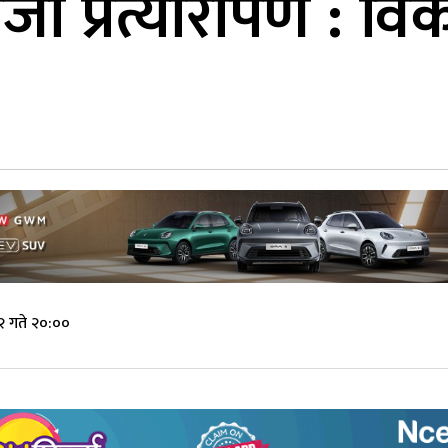
जो प्रत्यारोपण : व
२ गते २०:००