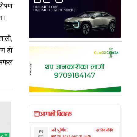
यारोपण
न ।
लाली,
पण हो
ण सफल
आगामी बिदाहरु
जनै पूर्णिमा
२१ दिन बाँकी
१२
-
भाद्र १२, २०८३
Aug 28, 2026
शुक्र