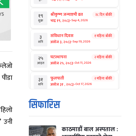
श्रीकृष्ण जन्माष्टमी व्रत
२८ दिन बाँकी
१९
-
भाद्र १९, २०८३
Sep 4, 2026
शुक्र
संविधान दिवस
१ महिना बाँकी
३
-
असोज ३, २०८३
Sep 19, 2026
शनि
घटस्थापना
२ महिना बाँकी
२५
-
असोज २५, २०८३
Oct 11, 2026
कलेजो
आइत
 पीडा
फूलपाती
२ महिना बाँकी
३१
-
असोज ३१ , २०८३
Oct 17, 2026
शनि
कार्तिक सङ्क्रान्ति
२ महिना बाँकी
१
सिफारिस
-
कार्तिक १, २०८३
Oct 18, 2026
आइत
पहिलो
ं’ उनी
महानवमी
२ महिना बाँकी
३
-
कार्तिक ३, २०८३
Oct 20, 2026
मंगल
काठमाडौं बाल अस्पताल :