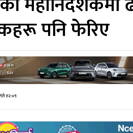
ो महानिर्देशकमा 
शकहरू पनि फेरिए
गते १२:०९