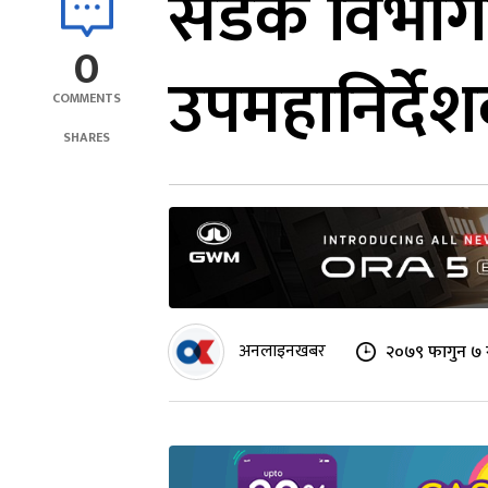
सडक विभागक
0
उपमहानिर्दे
COMMENTS
SHARES
अनलाइनखबर
२०७९ फागुन ७ 