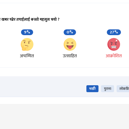
ो खबर पढेर तपाईलाई कस्तो महसुस भयो ?
9%
0%
27%
अचम्मित
उत्साहित
आक्रोशित
भर्खरै
पुराना
लोकप्र