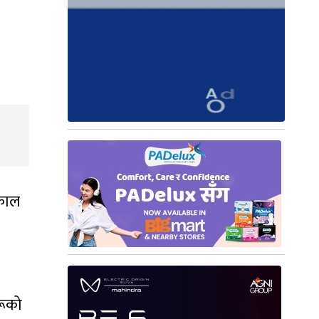
ढकाल
रूको