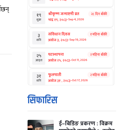
ेछन्
श्रीकृष्ण जन्माष्टमी व्रत
२८ दिन बाँकी
१९
-
भाद्र १९, २०८३
Sep 4, 2026
शुक्र
संविधान दिवस
१ महिना बाँकी
३
-
असोज ३, २०८३
Sep 19, 2026
शनि
घटस्थापना
२ महिना बाँकी
२५
-
असोज २५, २०८३
Oct 11, 2026
आइत
फूलपाती
२ महिना बाँकी
३१
-
असोज ३१ , २०८३
Oct 17, 2026
शनि
कार्तिक सङ्क्रान्ति
२ महिना बाँकी
१
सिफारिस
-
कार्तिक १, २०८३
Oct 18, 2026
आइत
महानवमी
२ महिना बाँकी
३
-
कार्तिक ३, २०८३
Oct 20, 2026
मंगल
ई–बिडिङ प्रकरण : विक्रम