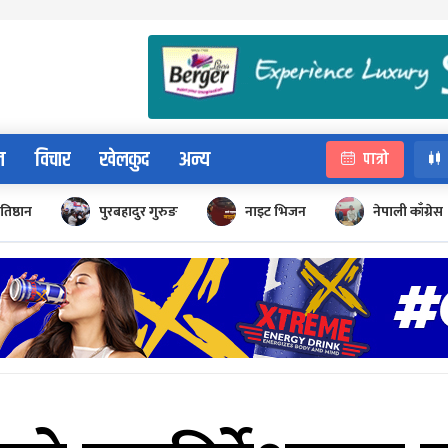
न
विचार
खेलकुद
अन्य
पात्रो
रतिष्ठान
पुरबहादुर गुरुङ
नाइट भिजन
नेपाली काँग्रेस