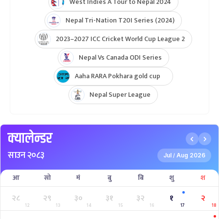
West Indies A Tour to Nepal 2024
Nepal Tri-Nation T20I Series (2024)
2023–2027 ICC Cricket World Cup League 2
Nepal Vs Canada ODI Series
Aaha RARA Pokhara gold cup
Nepal Super League
क्यालेन्डर
साउन २०८३
Jul
Aug 2026
/
आ
सो
मं
बु
बि
शु
श
२८
२९
३०
३१
३२
१
२
12
13
14
15
16
17
18