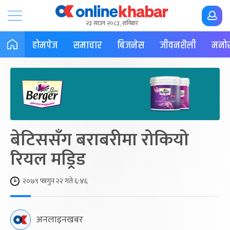
२३ साउन २०८३, शनिबार
होमपेज
समाचार
बिजनेस
जीवनशैली
मनोर
बेटिससँग बराबरीमा रोकियो
रियल मड्रिड
२०७९ फागुन २२ गते ६:४६
अनलाइनखबर