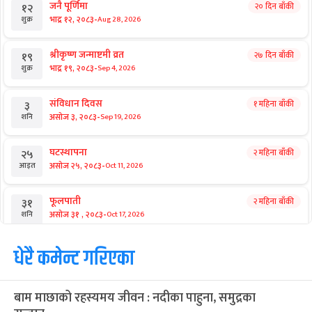
जनै पूर्णिमा
२० दिन बाँकी
१२
-
भाद्र १२, २०८३
Aug 28, 2026
शुक्र
श्रीकृष्ण जन्माष्टमी व्रत
२७ दिन बाँकी
१९
-
भाद्र १९, २०८३
Sep 4, 2026
शुक्र
संविधान दिवस
१ महिना बाँकी
३
-
असोज ३, २०८३
Sep 19, 2026
शनि
घटस्थापना
२ महिना बाँकी
२५
-
असोज २५, २०८३
Oct 11, 2026
आइत
फूलपाती
२ महिना बाँकी
३१
-
असोज ३१ , २०८३
Oct 17, 2026
शनि
कार्तिक सङ्क्रान्ति
धेरै कमेन्ट गरिएका
२ महिना बाँकी
१
-
कार्तिक १, २०८३
Oct 18, 2026
आइत
बाम माछाको रहस्यमय जीवन : नदीका पाहुना, समुद्रका
महानवमी
२ महिना बाँकी
३
Oct 20, 2026