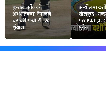
कुशल भुर्तेलको
अन्योलमा दशौँ र
अर्धशतकमा नेपालले
खेलकुद : गण्
बराबरी गर्‍यो टी–२०
पठाएको झण्डा
शृंखला
पुगेन
समाचार
विजनेस
समाज
बजार
विचार/ब्लग
पर्यटन
साहित्य
रोजगार
अन्तर्वार्ता
बैँक / वित्त
खेलकुद़़
अटो
जीवनशैली/स्वास्थ्य
सूचना-प्रविधि
प्रवास