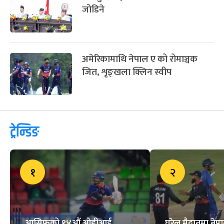
जोडिने
अमेरिकामाथि नेपाल ए को रोमाञ्चक
जित, शृङ्खला क्लिन स्वीप
ट्रेन्डिङ
१
२
आसिफको १४औं ओडीआई
घरेलु मैदानमा नेप