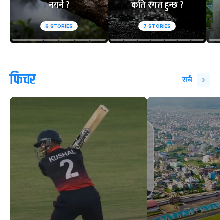
नगर्ने ?
कति रगत हुन्छ ?
6
STORIES
7
STORIES
फिचर
सबै