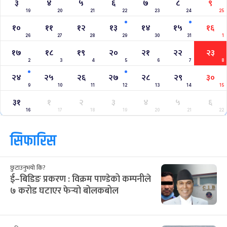
३
४
५
६
७
८
९
19
20
21
22
23
24
25
१०
११
१२
१३
१४
१५
१६
26
27
28
29
30
31
1
१७
१८
१९
२०
२१
२२
२३
2
3
4
5
6
7
8
२४
२५
२६
२७
२८
२९
३०
9
10
11
12
13
14
15
३१
१
२
३
४
५
६
16
17
18
19
20
21
22
सिफारिस
छुटाउनुभयो कि?
ई–बिडिङ प्रकरण : विक्रम पाण्डेको कम्पनीले
७ करोड घटाएर फेर्‍यो बोलकबोल