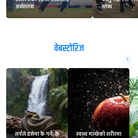
अर्धशतक
स्तब्ध
वेबस्टोरिज
सर्पले डसेमा के गर्ने, के
स्वस्थ मान्छेको शरीरमा