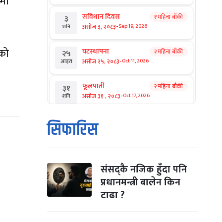
ामा
संविधान दिवस
१ महिना बाँकी
३
-
असोज ३, २०८३
Sep 19, 2026
शनि
ेको
घटस्थापना
२ महिना बाँकी
२५
-
असोज २५, २०८३
Oct 11, 2026
आइत
फूलपाती
२ महिना बाँकी
३१
-
असोज ३१ , २०८३
Oct 17, 2026
शनि
कार्तिक सङ्क्रान्ति
२ महिना बाँकी
१
सिफारिस
-
कार्तिक १, २०८३
Oct 18, 2026
आइत
महानवमी
२ महिना बाँकी
३
-
कार्तिक ३, २०८३
Oct 20, 2026
मंगल
संसद्कै नजिक हुँदा पनि
प्रधानमन्त्री बालेन किन
विजयादशमी
२ महिना बाँकी
४
टाढा ?
-
कार्तिक ४, २०८३
Oct 21, 2026
बुध