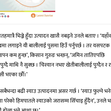
त्रै भिज्ने हुँदा उत्पादन खासै नबढ्ने उनले बताए । ‘यहाँ
ाखमा लगाइने यी बालीलाई पुसमा हिउँ पर्नुपर्छ । तर यसपटक
ुक्खापन कम हुन्छ’, किसान गुरुङ भन्छन्, ‘जमिन तातिएपछि
ग्दै माथि नै सुक्छ । चिस्यान नभए खेतीबालीलाई पुग्दैन र रा
ुसी भएका छौँ।’
ैभन्दा बढी स्याउ उत्पादनमा असर गर्छ । ‘स्याउ फुल्ने भन
 परेको हिमपातले स्याउको जरासम्म सिँचाइ हुँदैन’, उनले भन
ेही होला भन्ने आशा छ।’