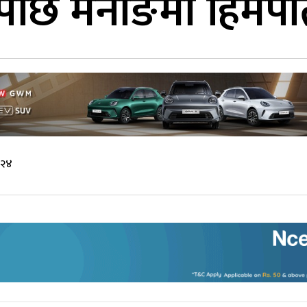
छि मनाङमा हिमपा
:२४