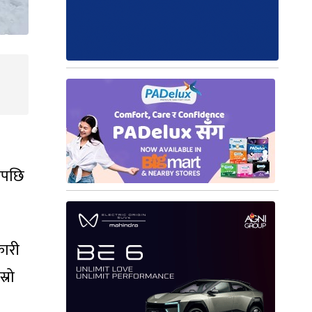
िएपछि
कारी
्रो