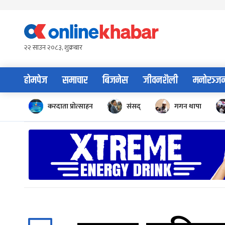
Skip
to
content
२२ साउन २०८३, शुक्रबार
होमपेज
समाचार
बिजनेस
जीवनशैली
मनोरञ्ज
करदाता प्रोत्साहन
संसद्
गगन थापा