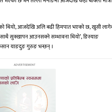
ात भएको छ भने तल्लो मनाङमा आजदेखि केही बाक्लो मात्र
 लागेको थियो, आजदेखि अलि बढी हिमपात भएको छ, खुसी लाग
साथै सुक्खापन आउनसक्ने सम्भावना थियो’, ङिस्याङ
सान याङदुङ गुरुङ भन्छन् ।