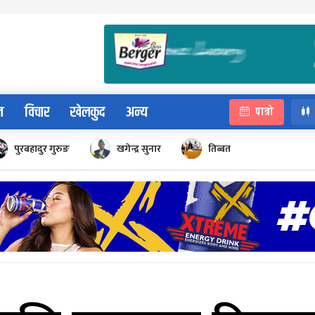
न
विचार
खेलकुद
अन्य
पात्रो
पुरबहादुर गुरुङ
खगेन्द्र सुनार
तिब्बत