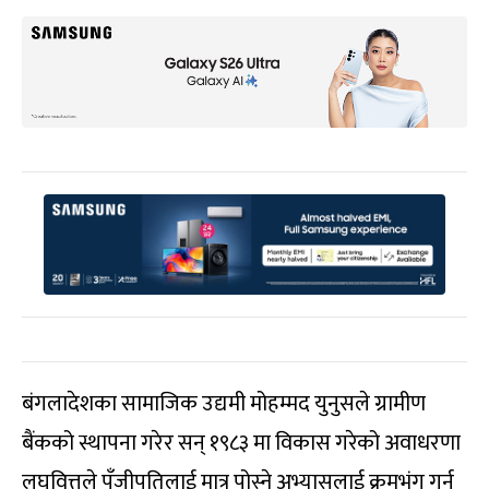
बंगलादेशका सामाजिक उद्यमी मोहम्मद युनुसले ग्रामीण
बैंकको स्थापना गरेर सन् १९८३ मा विकास गरेको अवाधरणा
लघुवित्तले पूँजीपतिलाई मात्र पोस्ने अभ्यासलाई क्रमभंग गर्न