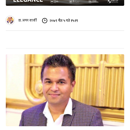
डा. जगन कार्की
२०७९ चैत ५ गते १५:१९