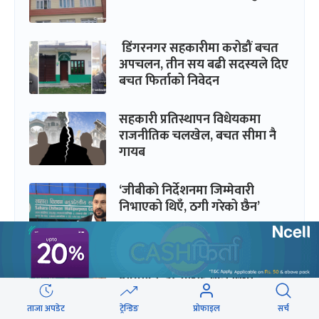
डिंगरनगर सहकारीमा करोडौं बचत
अपचलन, तीन सय बढी सदस्यले दिए
बचत फिर्ताको निवेदन
सहकारी प्रतिस्थापन विधेयकमा
राजनीतिक चलखेल, बचत सीमा नै
गायब
‘जीबीको निर्देशनमा जिम्मेवारी
निभाएको थिएँ, ठगी गरेको छैन’
साहारा चितवनमा रविसहित १४ नयाँ
प्रतिवादी, ३८ करोड बढी बिगो
मागदाबी गर्नुपर्ने राय
ताजा अपडेट
ट्रेन्डिङ
प्रोफाइल
सर्च