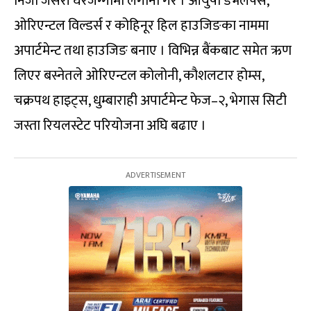
निजी जसरी घरजग्गामा लगानी गरे । आयुषा डेभलपर्स,
ओरिएन्टल विल्डर्स र कोहिनूर हिल हाउजिङका नाममा
अपार्टमेन्ट तथा हाउजिङ बनाए । विभिन्न बैंकबाट समेत ऋण
लिएर बस्नेतले ओरिएन्टल कोलोनी, कौशलटार होम्स,
चक्रपथ हाइट्स, धुम्बाराही अपार्टमेन्ट फेज–२, भेगास सिटी
जस्ता रियलस्टेट परियोजना अघि बढाए ।