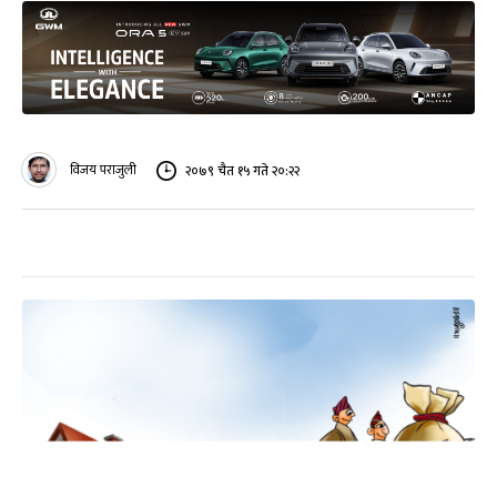
विजय पराजुली
२०७९ चैत १५ गते २०:२२