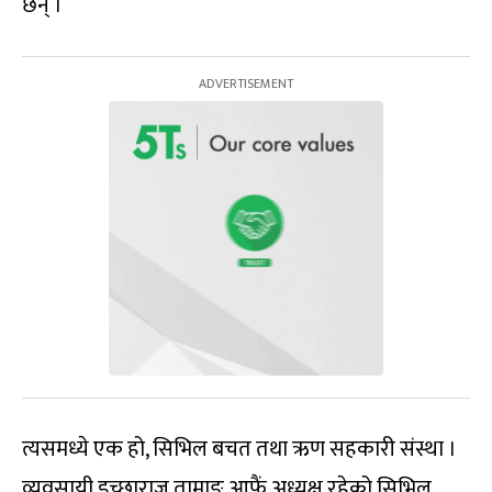
छन् ।
त्यसमध्ये एक हो, सिभिल बचत तथा ऋण सहकारी संस्था ।
व्यवसायी इच्छाराज तामाङ आफैं अध्यक्ष रहेको सिभिल