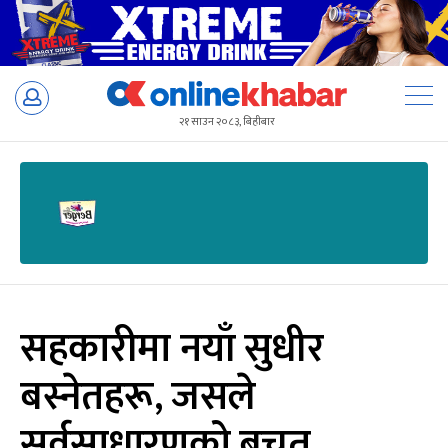
Skip
to
२१ साउन २०८३, बिहीबार
content
सहकारीमा नयाँ सुधीर
बस्नेतहरू, जसले
सर्वसाधारणको बचत