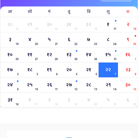
आ
सो
मं
बु
बि
शु
श
२८
२९
३०
३१
३२
१
२
12
13
14
15
16
17
18
३
४
५
६
७
८
९
19
20
21
22
23
24
25
१०
११
१२
१३
१४
१५
१६
26
27
28
29
30
31
1
१७
१८
१९
२०
२१
२२
२३
2
3
4
5
6
7
8
२४
२५
२६
२७
२८
२९
३०
9
10
11
12
13
14
15
३१
१
२
३
४
५
६
16
17
18
19
20
21
22