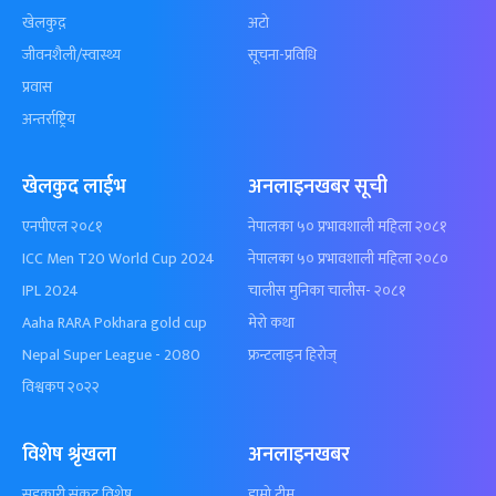
खेलकुद़़
अटो
जीवनशैली/स्वास्थ्य
सूचना-प्रविधि
प्रवास
अन्तर्राष्ट्रिय
खेलकुद लाईभ
अनलाइनखबर सूची
एनपीएल २०८१
नेपालका ५० प्रभावशाली महिला २०८१
ICC Men T20 World Cup 2024
नेपालका ५० प्रभावशाली महिला २०८०
IPL 2024
चालीस मुनिका चालीस- २०८१
Aaha RARA Pokhara gold cup
मेरो कथा
Nepal Super League - 2080
फ्रन्टलाइन हिरोज्
विश्वकप २०२२
विशेष श्रृंखला
अनलाइनखबर
सहकारी संकट विशेष
हाम्रो टीम