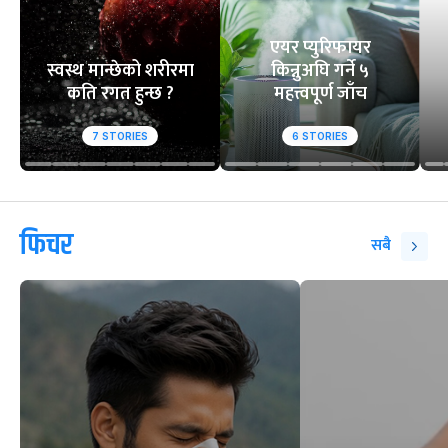
एयर प्युरिफायर
स्वस्थ मान्छेको शरीरमा
किन्नुअघि गर्ने ५
कति रगत हुन्छ ?
महत्त्वपूर्ण जाँच
7
STORIES
6
STORIES
फिचर
सबै