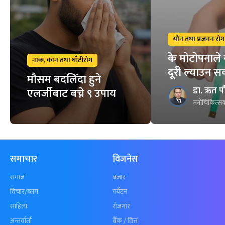
यौन तथा प्रजनन रोग
के मोटोपनाले 
नाक, कान तथा घाँटीरोग
दूरी ल्याउन स
मौसम बदलिँदा हुने
डा. ऋत प
एलर्जीबाट बच्ने ९ उपाय
मनोचिकित्सक
समाचार
विजनेस
समाज
बजार
विचार/ब्लग
पर्यटन
साहित्य
रोजगार
अन्तर्वार्ता
बैँक / वित्त