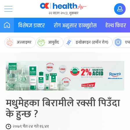
२२ साउन २०८३, शुक्रबार
विशेषज्ञ डाक्टर
रोग अनुसार छान्नुहोस
हेल्थ फिचर
अल्जाइमर
आयुर्वेद
इन्डोक्राइन (हर्मोन रोग)
एच
मधुमेहका बिरामीले रक्सी पिउँदा
के हुन्छ ?
२०७९ चैत २४ गते १६:४१