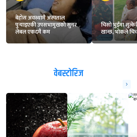
बेहोस अवस्थामै अस्पताल
पुर्‍याइएकी उपसभामुखको सुगर
चिसो भुइँमा सुत्
लेबल एकदमै कम
खान्छ, भोकले चिच्
वेबस्टोरिज