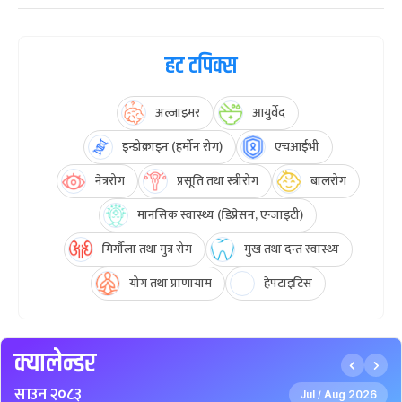
हट टपिक्स
अल्जाइमर
आयुर्वेद
इन्डोक्राइन (हर्मोन रोग)
एचआईभी
नेत्ररोग
प्रसूति तथा स्त्रीरोग
बालरोग
मानसिक स्वास्थ्य (डिप्रेसन, एन्जाइटी)
मिर्गौला तथा मुत्र रोग
मुख तथा दन्त स्वास्थ्य
योग तथा प्राणायाम
हेपटाइटिस
क्यालेन्डर
साउन २०८३
Jul
Aug 2026
/