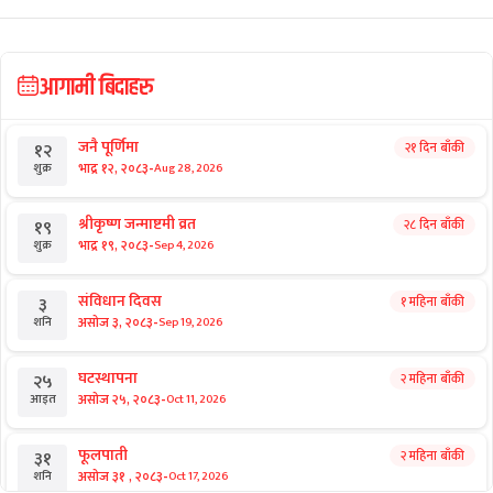
आगामी बिदाहरु
जनै पूर्णिमा
२१ दिन बाँकी
१२
-
भाद्र १२, २०८३
Aug 28, 2026
शुक्र
श्रीकृष्ण जन्माष्टमी व्रत
२८ दिन बाँकी
१९
-
भाद्र १९, २०८३
Sep 4, 2026
शुक्र
संविधान दिवस
१ महिना बाँकी
३
-
असोज ३, २०८३
Sep 19, 2026
शनि
घटस्थापना
२ महिना बाँकी
२५
-
असोज २५, २०८३
Oct 11, 2026
आइत
फूलपाती
२ महिना बाँकी
३१
-
असोज ३१ , २०८३
Oct 17, 2026
शनि