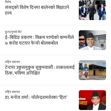
विशेष
संसद्को विशेष दिनमा बालेनको बिझाउने
दृश्य
छुटाउनुभयो कि?
ई–बिडिङ प्रकरण : विक्रम पाण्डेको कम्पनीले
७ करोड घटाएर फेर्‍यो बोलकबोल
राष्ट्रिय समाचार
टेन्टमा उकुसमुकुस सुकुमवासी : तत्काललाई
ठिक, भविष्य अनिश्चित
राष्ट्रिय समाचार
डा. मनोज शर्मा : चोलेन्द्रशमशेरका ‘हिरा’