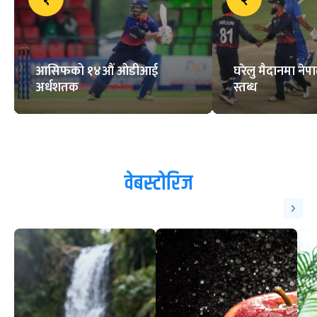
आसिफको १४औं ओडीआई
घरेलु मैदानमा नेप
अर्धशतक
स्तब्ध
वेबस्टोरिज