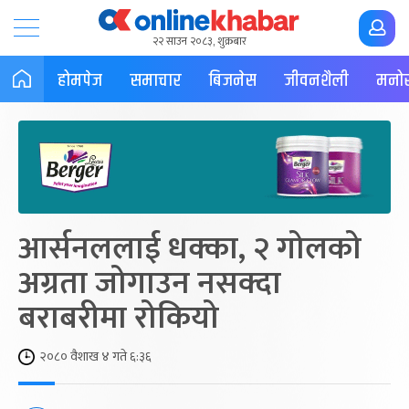
२२ साउन २०८३, शुक्रबार
होमपेज
समाचार
बिजनेस
जीवनशैली
मनोर
आर्सनललाई धक्का, २ गोलको
अग्रता जोगाउन नसक्दा
बराबरीमा रोकियो
२०८० वैशाख ४ गते ६:३६