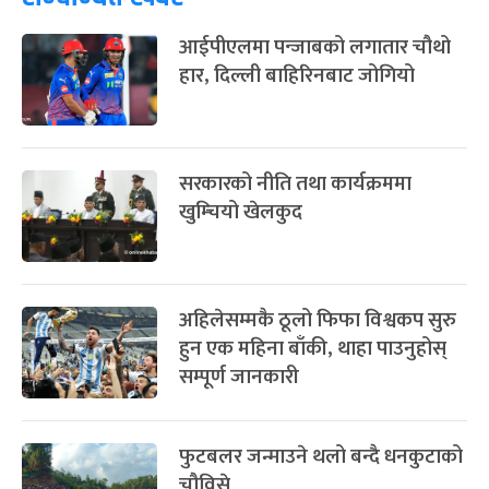
फागुपूर्णिमा
७ महिना बाँकी
८
आईपीएलमा पन्जाबको लगातार चौथो
-
चैत्र ८, २०८३
Mar 22, 2027
सोम
हार, दिल्ली बाहिरिनबाट जोगियो
सरकारको नीति तथा कार्यक्रममा
खुम्चियो खेलकुद
अहिलेसम्मकै ठूलो फिफा विश्वकप सुरु
हुन एक महिना बाँकी, थाहा पाउनुहोस्
सम्पूर्ण जानकारी
फुटबलर जन्माउने थलो बन्दै धनकुटाको
चौविसे