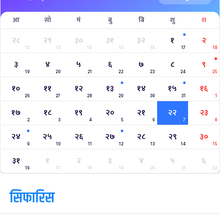
आ
सो
मं
बु
बि
शु
श
२८
२९
३०
३१
३२
१
२
12
13
14
15
16
17
18
३
४
५
६
७
८
९
19
20
21
22
23
24
25
१०
११
१२
१३
१४
१५
१६
26
27
28
29
30
31
1
१७
१८
१९
२०
२१
२२
२३
2
3
4
5
6
7
8
२४
२५
२६
२७
२८
२९
३०
9
10
11
12
13
14
15
३१
१
२
३
४
५
६
16
17
18
19
20
21
22
सिफारिस