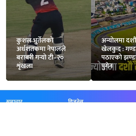
कुशल भुर्तेलको
अन्योलमा दशौँ र
अर्धशतकमा नेपालले
खेलकुद : गण्
बराबरी गर्‍यो टी–२०
पठाएको झण्डा
शृंखला
पुगेन
समाचार
विजनेस
समाज
बजार
विचार/ब्लग
पर्यटन
साहित्य
रोजगार